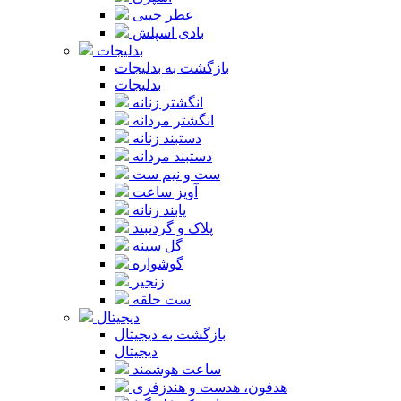
عطر جیبی
بادی اسپلش
بدلیجات
بازگشت به بدلیجات
بدلیجات
انگشتر زنانه
انگشتر مردانه
دستبند زنانه
دستبند مردانه
ست و نیم ست
آویز ساعت
پابند زنانه
پلاک و گردنبند
گل سینه
گوشواره
زنجیر
ست حلقه
دیجیتال
بازگشت به دیجیتال
دیجیتال
ساعت هوشمند
هدفون، هدست و هندزفری