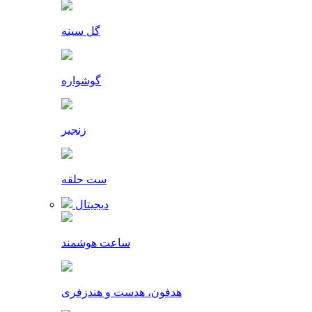
گل سینه
گوشواره
زنجیر
ست حلقه
دیجیتال
ساعت هوشمند
هدفون، هدست و هندزفری