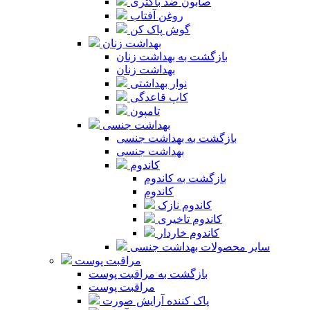
صابون ضد باکتری
روغن آفتاب
گوش پاک کن
بهداشت زنان
بازگشت به بهداشت زنان
بهداشت زنان
نوار بهداشتی
کاپ قاعدگی
تامپون
بهداشت جنسی
بازگشت به بهداشت جنسی
بهداشت جنسی
کاندوم
بازگشت به کاندوم
کاندوم
کاندوم نازک
کاندوم تاخیری
کاندوم خاردار
سایر محصولات بهداشت جنسی
مراقبت پوست
بازگشت به مراقبت پوست
مراقبت پوست
پاک کننده آرایش صورت