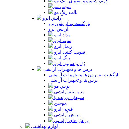
کرم، شامپو و اسپری رنگ مو
موس مو
پالت رنگ مو
آرایش ابرو
بازگشت به آرایش ابرو
آرایش ابرو
مداد ابرو
سایه ابرو
ریمل ابرو
تقویت کننده ابرو
رنگ ابرو
ژل و صابون ابرو
برس ها و تجهیزات آرایشی
بازگشت به برس ها و تجهیزات آرایشی
برس ها و تجهیزات آرایشی
برس مو
پد و پنبه آرایشی
سوهان و رنده پا
موچین
قیچی ابرو
تراش آرایشی
براش های آرایشی
لوازم بهداشتی