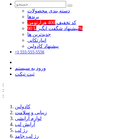
دسته بندی محصولات
برند‌ها
کد تخفیف
400 هزارتومن
تا 90%
پیشنهاد شگفت انگیز
جدیدترین ها
انبارتکانی
پیشنهاد کادولین
+1 555-555-5556
ورود به سیستم
ثبت تیکت
:
:
:
کادولین
زیبایی و سلامت
لوازم آرایشی
آرایش لب
رژ لب
رژ لب جامد