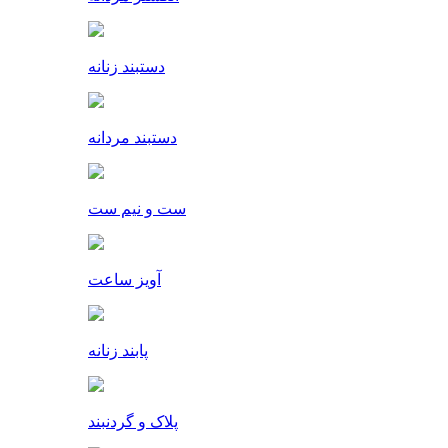
دستبند زنانه
دستبند مردانه
ست و نیم ست
آویز ساعت
پابند زنانه
پلاک و گردنبند