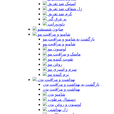
استیک ضد تعریق
ژل شفاف ضد تعریق
کرم ضد تعریق
پد عرق گیر
دئودورانت
صابون شستشو
شامپو و مراقبت مو
بازگشت به شامپو و مراقبت مو
شامپو و مراقبت مو
لوسیون مو
ماسک و مراقبت مو
تقویت کننده مو
روغن مو
سرم و اسپری مو
نرم کننده مو
بهداشت و مراقبت بدن
بازگشت به بهداشت و مراقبت بدن
بهداشت و مراقبت بدن
شامپو بدن
دستمال مرطوب
لوسیون و روغن بدن
ژل بهداشتی