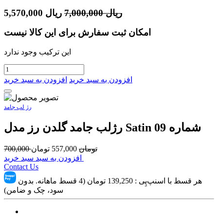
ریال
7,000,000
ریال
5,570,000
امکان ثبت سفارش برای این کالا نیست
این ترکیب وجود ندارد
افزودن به سبد خرید
افزودن به سبد خرید
رژ لب جامد
رژلب جامد گلدن رز مدل Satin شماره 09
تومان
557,000
تومان
700,000
افزودن به سبد سبد خرید
Contact Us
هر قسط با اسنپ‌پِی :
139,250
تومان (4 قسط ماهانه. بدون
سود، چک و ضامن)