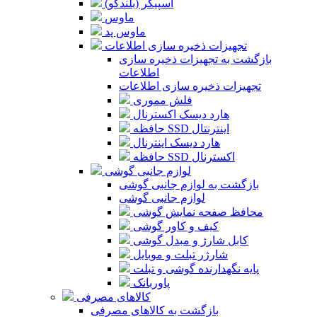
اسپیکر (بلندگو)
ماوس
ماوس پد
تجهیزات ذخیره سازی اطلاعات
بازگشت به تجهیزات ذخیره سازی
اطلاعات
تجهیزات ذخیره سازی اطلاعات
فلش مموری
هارد دیسک اکسترنال
حافظه SSD اینترنتال
هارد دیسک اینترنال
حافظه SSD اکسترنال
لوازم جانبی گوشی
بازگشت به لوازم جانبی گوشی
لوازم جانبی گوشی
محافظ صفحه نمایش گوشی
کیف و کاور گوشی
کابل شارژ و مبدل گوشی
شارژر تبلت و موبایل
پایه نگهدارنده گوشی و تبلت
پاوربانک
کالاهای مصرفی
بازگشت به کالاهای مصرفی