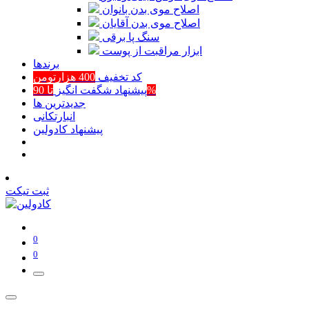
اصلاح موی بدن بانوان
اصلاح موی بدن آقایان
سنگ پا برقی
ابزار مراقبت از پوست
برند‌ها
کد تخفیف
400 هزارتومن
تا 90%
پیشنهاد شگفت انگیز
جدیدترین ها
انبارتکانی
پیشنهاد کادولین
ثبت تیکت
0
0