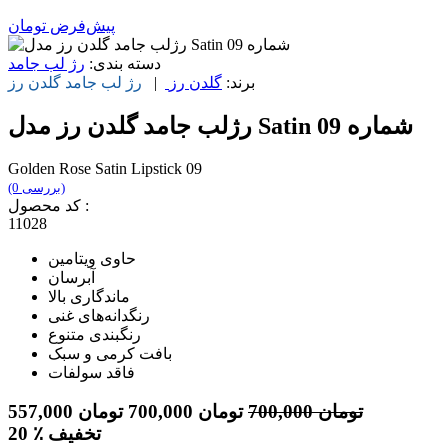
پیش‌فرض
تومان
دسته بندی:
رژ لب جامد
برند:
گلدن رز
|
رژ لب جامد
گلدن رز
رژلب جامد گلدن رز مدل Satin شماره 09
Golden Rose Satin Lipstick 09
(0 بررسی)
کد محصول :
11028
حاوی ویتامین
آبرسان
ماندگاری بالا
رنگدانه‌های غنی
رنگبندی متنوع
بافت کرمی و سبک
فاقد سولفات
تومان
700,000
تومان
700,000
تومان
557,000
٪ تخفیف
20