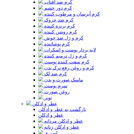
کرم ضد آفتاب
کرم دور چشم
کرم آبرسان و مرطوب کننده
کرم ضد چروک
کرم برنزه کننده
کرم روشن کننده
کرم و ژل ضد جوش
کرم پوشاننده
لایه بردار پوست و اسکراب
کرم و ژل ترمیم کننده
کرم سفت کننده پوست
کرم و روغن رفع ترک بدن
کرم ضد لک
ماسک صورت و بدن
سرم پوست
روغن صورت
تونر
عطر و ادکلن
بازگشت به عطر و ادکلن
عطر و ادکلن
عطر و ادکلن مردانه
عطر و ادکلن زنانه
اسپری