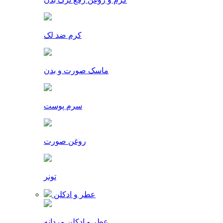
کرم ضد لک
ماسک صورت و بدن
سرم پوست
روغن صورت
تونر
عطر و ادکلن
عطر و ادکلن مردانه