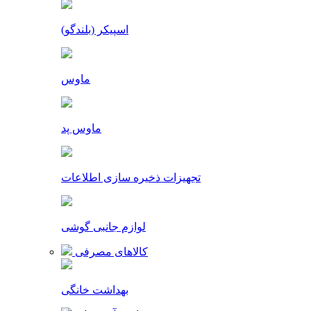
اسپیکر (بلندگو)
ماوس
ماوس پد
تجهیزات ذخیره سازی اطلاعات
لوازم جانبی گوشی
کالاهای مصرفی
بهداشت خانگی