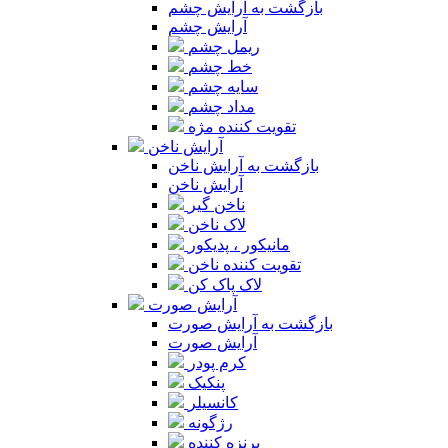
بازگشت به آرایش چشم
آرایش چشم
ریمل چشم
خط چشم
سایه چشم
مداد چشم
تقویت کننده مژه
آرایش ناخن
بازگشت به آرایش ناخن
آرایش ناخن
ناخن گیر
لاک ناخن
مانیکور ، پدیکور
تقویت کننده ناخن
لاک پاک کن
آرایش صورت
بازگشت به آرایش صورت
آرایش صورت
کرم پودر
پنکیک
کانسیلر
رژگونه
برنزه کننده