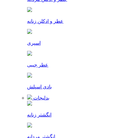
عطر و ادکلن زنانه
اسپری
عطر جیبی
بادی اسپلش
بدلیجات
انگشتر زنانه
انگشتر مردانه