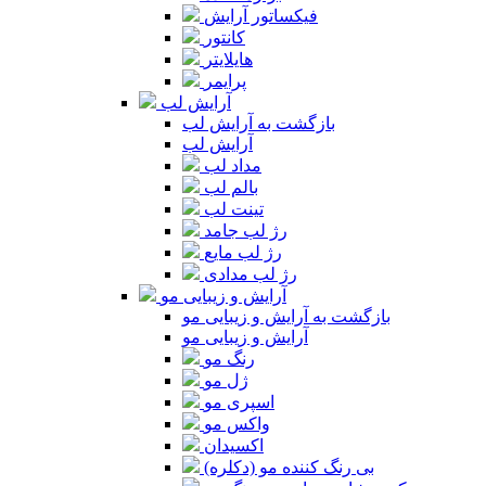
فیکساتور آرایش
کانتور
هایلایتر
پرایمر
آرایش لب
بازگشت به آرایش لب
آرایش لب
مداد لب
بالم لب
تینت لب
رژ لب جامد
رژ لب مایع
رژ لب مدادی
آرایش و زیبایی مو
بازگشت به آرایش و زیبایی مو
آرایش و زیبایی مو
رنگ مو
ژل مو
اسپری مو
واکس مو
اکسیدان
بی رنگ کننده مو (دکلره)