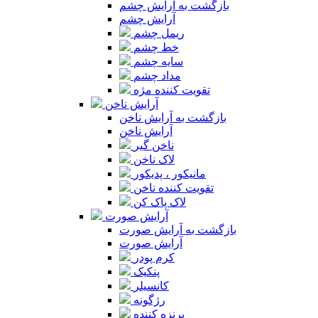
بازگشت به آرایش چشم
آرایش چشم
ریمل چشم
خط چشم
سایه چشم
مداد چشم
تقویت کننده مژه
آرایش ناخن
بازگشت به آرایش ناخن
آرایش ناخن
ناخن گیر
لاک ناخن
مانیکور ، پدیکور
تقویت کننده ناخن
لاک پاک کن
آرایش صورت
بازگشت به آرایش صورت
آرایش صورت
کرم پودر
پنکیک
کانسیلر
رژگونه
برنزه کننده