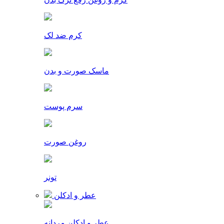
کرم ضد لک
ماسک صورت و بدن
سرم پوست
روغن صورت
تونر
عطر و ادکلن
عطر و ادکلن مردانه