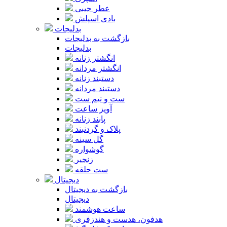
عطر جیبی
بادی اسپلش
بدلیجات
بازگشت به بدلیجات
بدلیجات
انگشتر زنانه
انگشتر مردانه
دستبند زنانه
دستبند مردانه
ست و نیم ست
آویز ساعت
پابند زنانه
پلاک و گردنبند
گل سینه
گوشواره
زنجیر
ست حلقه
دیجیتال
بازگشت به دیجیتال
دیجیتال
ساعت هوشمند
هدفون، هدست و هندزفری