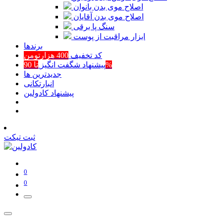
اصلاح موی بدن بانوان
اصلاح موی بدن آقایان
سنگ پا برقی
ابزار مراقبت از پوست
برند‌ها
کد تخفیف
400 هزارتومن
تا 90%
پیشنهاد شگفت انگیز
جدیدترین ها
انبارتکانی
پیشنهاد کادولین
ثبت تیکت
0
0