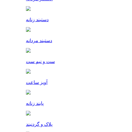
دستبند زنانه
دستبند مردانه
ست و نیم ست
آویز ساعت
پابند زنانه
پلاک و گردنبند