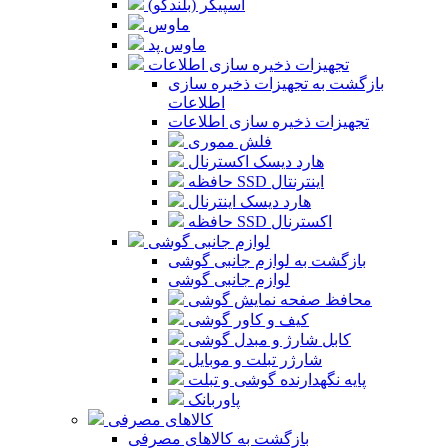
اسپیکر (بلندگو)
ماوس
ماوس پد
تجهیزات ذخیره سازی اطلاعات
بازگشت به تجهیزات ذخیره سازی
اطلاعات
تجهیزات ذخیره سازی اطلاعات
فلش مموری
هارد دیسک اکسترنال
حافظه SSD اینترنتال
هارد دیسک اینترنال
حافظه SSD اکسترنال
لوازم جانبی گوشی
بازگشت به لوازم جانبی گوشی
لوازم جانبی گوشی
محافظ صفحه نمایش گوشی
کیف و کاور گوشی
کابل شارژ و مبدل گوشی
شارژر تبلت و موبایل
پایه نگهدارنده گوشی و تبلت
پاوربانک
کالاهای مصرفی
بازگشت به کالاهای مصرفی