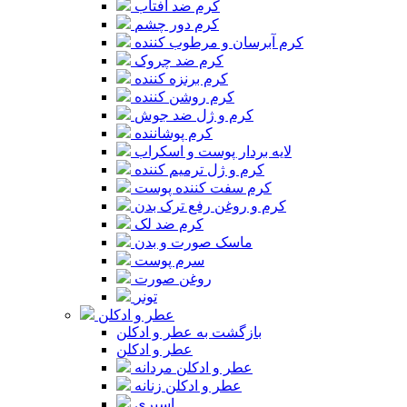
کرم ضد آفتاب
کرم دور چشم
کرم آبرسان و مرطوب کننده
کرم ضد چروک
کرم برنزه کننده
کرم روشن کننده
کرم و ژل ضد جوش
کرم پوشاننده
لایه بردار پوست و اسکراب
کرم و ژل ترمیم کننده
کرم سفت کننده پوست
کرم و روغن رفع ترک بدن
کرم ضد لک
ماسک صورت و بدن
سرم پوست
روغن صورت
تونر
عطر و ادکلن
بازگشت به عطر و ادکلن
عطر و ادکلن
عطر و ادکلن مردانه
عطر و ادکلن زنانه
اسپری