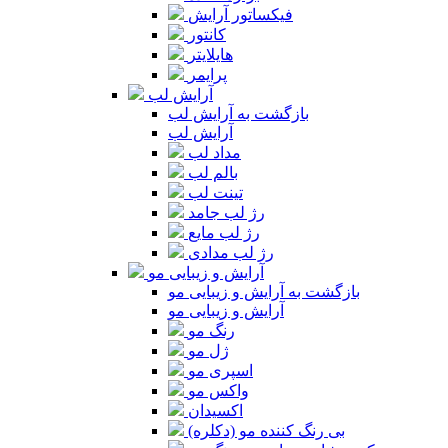
فیکساتور آرایش
کانتور
هایلایتر
پرایمر
آرایش لب
بازگشت به آرایش لب
آرایش لب
مداد لب
بالم لب
تینت لب
رژ لب جامد
رژ لب مایع
رژ لب مدادی
آرایش و زیبایی مو
بازگشت به آرایش و زیبایی مو
آرایش و زیبایی مو
رنگ مو
ژل مو
اسپری مو
واکس مو
اکسیدان
بی رنگ کننده مو (دکلره)