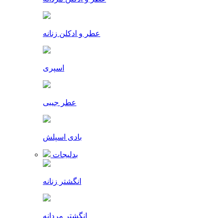
عطر و ادکلن زنانه
اسپری
عطر جیبی
بادی اسپلش
بدلیجات
انگشتر زنانه
انگشتر مردانه