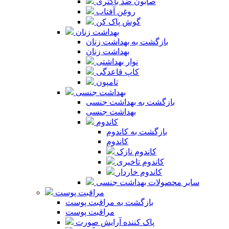
صابون ضد باکتری
روغن آفتاب
گوش پاک کن
بهداشت زنان
بازگشت به بهداشت زنان
بهداشت زنان
نوار بهداشتی
کاپ قاعدگی
تامپون
بهداشت جنسی
بازگشت به بهداشت جنسی
بهداشت جنسی
کاندوم
بازگشت به کاندوم
کاندوم
کاندوم نازک
کاندوم تاخیری
کاندوم خاردار
سایر محصولات بهداشت جنسی
مراقبت پوست
بازگشت به مراقبت پوست
مراقبت پوست
پاک کننده آرایش صورت