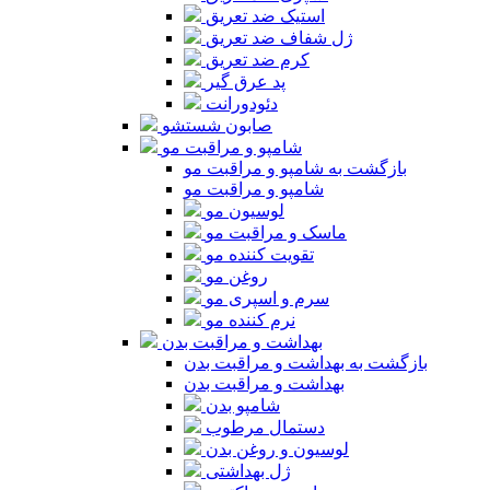
استیک ضد تعریق
ژل شفاف ضد تعریق
کرم ضد تعریق
پد عرق گیر
دئودورانت
صابون شستشو
شامپو و مراقبت مو
بازگشت به شامپو و مراقبت مو
شامپو و مراقبت مو
لوسیون مو
ماسک و مراقبت مو
تقویت کننده مو
روغن مو
سرم و اسپری مو
نرم کننده مو
بهداشت و مراقبت بدن
بازگشت به بهداشت و مراقبت بدن
بهداشت و مراقبت بدن
شامپو بدن
دستمال مرطوب
لوسیون و روغن بدن
ژل بهداشتی