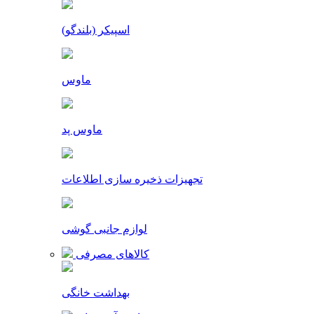
اسپیکر (بلندگو)
ماوس
ماوس پد
تجهیزات ذخیره سازی اطلاعات
لوازم جانبی گوشی
کالاهای مصرفی
بهداشت خانگی