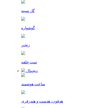
گل سینه
گوشواره
زنجیر
ست حلقه
دیجیتال
ساعت هوشمند
هدفون، هدست و هندزفری