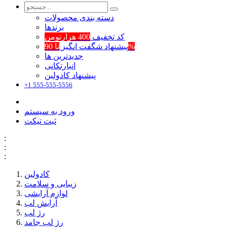
دسته بندی محصولات
برند‌ها
کد تخفیف
400 هزارتومن
تا 90%
پیشنهاد شگفت انگیز
جدیدترین ها
انبارتکانی
پیشنهاد کادولین
+1 555-555-5556
ورود به سیستم
ثبت تیکت
:
:
:
کادولین
زیبایی و سلامت
لوازم آرایشی
آرایش لب
رژ لب
رژ لب جامد