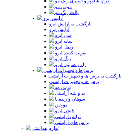
کرم، شامپو و اسپری رنگ مو
موس مو
پالت رنگ مو
آرایش ابرو
بازگشت به آرایش ابرو
آرایش ابرو
مداد ابرو
سایه ابرو
ریمل ابرو
تقویت کننده ابرو
رنگ ابرو
ژل و صابون ابرو
برس ها و تجهیزات آرایشی
بازگشت به برس ها و تجهیزات آرایشی
برس ها و تجهیزات آرایشی
برس مو
پد و پنبه آرایشی
سوهان و رنده پا
موچین
قیچی ابرو
تراش آرایشی
براش های آرایشی
لوازم بهداشتی