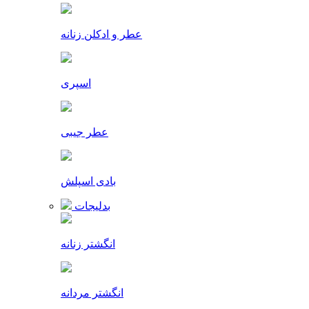
عطر و ادکلن زنانه
اسپری
عطر جیبی
بادی اسپلش
بدلیجات
انگشتر زنانه
انگشتر مردانه