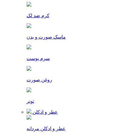
کرم ضد لک
ماسک صورت و بدن
سرم پوست
روغن صورت
تونر
عطر و ادکلن
عطر و ادکلن مردانه