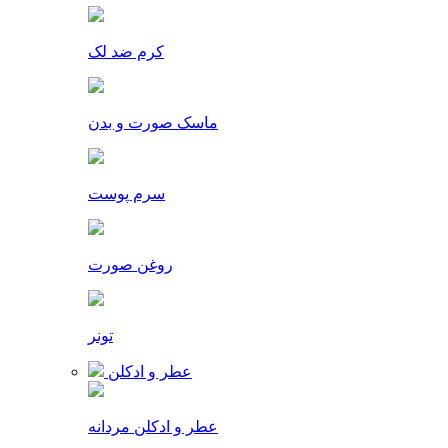
کرم ضد لک
ماسک صورت و بدن
سرم پوست
روغن صورت
تونر
عطر و ادکلن
عطر و ادکلن مردانه