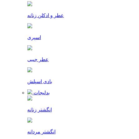
عطر و ادکلن زنانه
اسپری
عطر جیبی
بادی اسپلش
بدلیجات
انگشتر زنانه
انگشتر مردانه