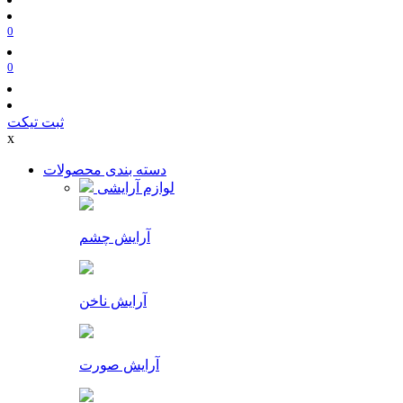
0
0
ثبت تیکت
x
دسته بندی محصولات
لوازم آرایشی
آرایش چشم
آرایش ناخن
آرایش صورت