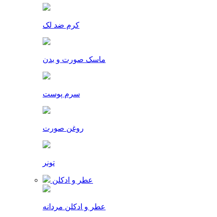
کرم ضد لک
ماسک صورت و بدن
سرم پوست
روغن صورت
تونر
عطر و ادکلن
عطر و ادکلن مردانه