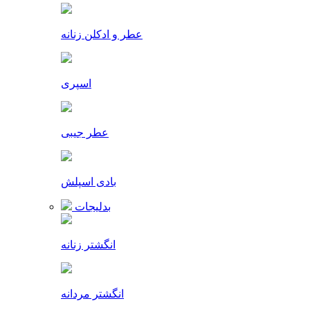
عطر و ادکلن زنانه
اسپری
عطر جیبی
بادی اسپلش
بدلیجات
انگشتر زنانه
انگشتر مردانه