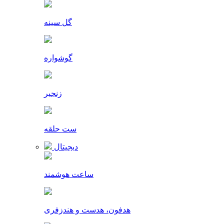
گل سینه
گوشواره
زنجیر
ست حلقه
دیجیتال
ساعت هوشمند
هدفون، هدست و هندزفری