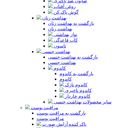
صابون ضد باکتری
روغن آفتاب
گوش پاک کن
بهداشت زنان
بازگشت به بهداشت زنان
بهداشت زنان
نوار بهداشتی
کاپ قاعدگی
تامپون
بهداشت جنسی
بازگشت به بهداشت جنسی
بهداشت جنسی
کاندوم
بازگشت به کاندوم
کاندوم
کاندوم نازک
کاندوم تاخیری
کاندوم خاردار
سایر محصولات بهداشت جنسی
مراقبت پوست
بازگشت به مراقبت پوست
مراقبت پوست
پاک کننده آرایش صورت