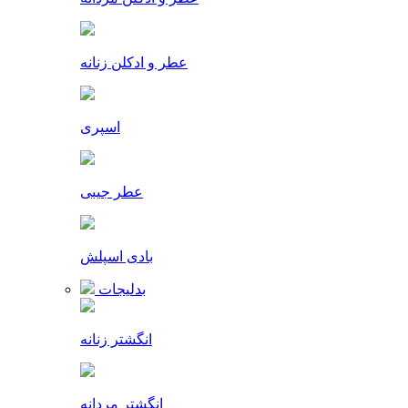
عطر و ادکلن زنانه
اسپری
عطر جیبی
بادی اسپلش
بدلیجات
انگشتر زنانه
انگشتر مردانه