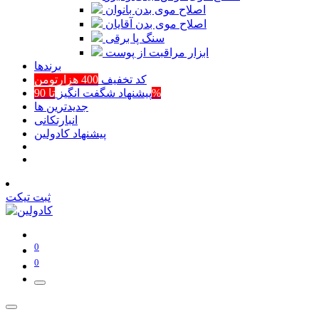
اصلاح موی بدن بانوان
اصلاح موی بدن آقایان
سنگ پا برقی
ابزار مراقبت از پوست
برند‌ها
کد تخفیف
400 هزارتومن
تا 90%
پیشنهاد شگفت انگیز
جدیدترین ها
انبارتکانی
پیشنهاد کادولین
ثبت تیکت
0
0