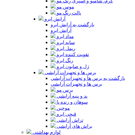
کرم، شامپو و اسپری رنگ مو
موس مو
پالت رنگ مو
آرایش ابرو
بازگشت به آرایش ابرو
آرایش ابرو
مداد ابرو
سایه ابرو
ریمل ابرو
تقویت کننده ابرو
رنگ ابرو
ژل و صابون ابرو
برس ها و تجهیزات آرایشی
بازگشت به برس ها و تجهیزات آرایشی
برس ها و تجهیزات آرایشی
برس مو
پد و پنبه آرایشی
سوهان و رنده پا
موچین
قیچی ابرو
تراش آرایشی
براش های آرایشی
لوازم بهداشتی