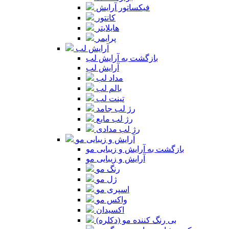
فیکساتور آرایش
کانتور
هایلایتر
پرایمر
آرایش لب
بازگشت به آرایش لب
آرایش لب
مداد لب
بالم لب
تینت لب
رژ لب جامد
رژ لب مایع
رژ لب مدادی
آرایش و زیبایی مو
بازگشت به آرایش و زیبایی مو
آرایش و زیبایی مو
رنگ مو
ژل مو
اسپری مو
واکس مو
اکسیدان
بی رنگ کننده مو (دکلره)