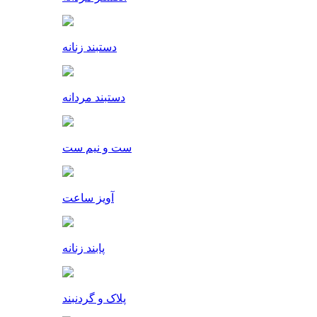
دستبند زنانه
دستبند مردانه
ست و نیم ست
آویز ساعت
پابند زنانه
پلاک و گردنبند