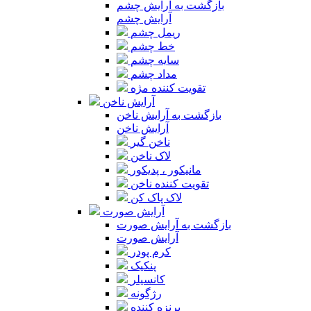
بازگشت به آرایش چشم
آرایش چشم
ریمل چشم
خط چشم
سایه چشم
مداد چشم
تقویت کننده مژه
آرایش ناخن
بازگشت به آرایش ناخن
آرایش ناخن
ناخن گیر
لاک ناخن
مانیکور ، پدیکور
تقویت کننده ناخن
لاک پاک کن
آرایش صورت
بازگشت به آرایش صورت
آرایش صورت
کرم پودر
پنکیک
کانسیلر
رژگونه
برنزه کننده