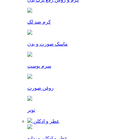
کرم ضد لک
ماسک صورت و بدن
سرم پوست
روغن صورت
تونر
عطر و ادکلن
عطر و ادکلن مردانه