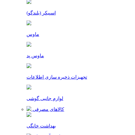
اسپیکر (بلندگو)
ماوس
ماوس پد
تجهیزات ذخیره سازی اطلاعات
لوازم جانبی گوشی
کالاهای مصرفی
بهداشت خانگی