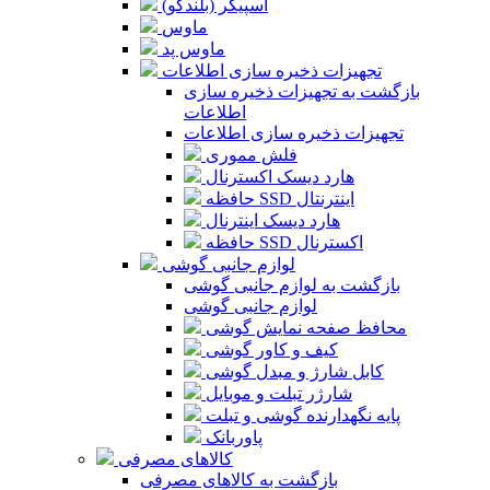
اسپیکر (بلندگو)
ماوس
ماوس پد
تجهیزات ذخیره سازی اطلاعات
بازگشت به تجهیزات ذخیره سازی
اطلاعات
تجهیزات ذخیره سازی اطلاعات
فلش مموری
هارد دیسک اکسترنال
حافظه SSD اینترنتال
هارد دیسک اینترنال
حافظه SSD اکسترنال
لوازم جانبی گوشی
بازگشت به لوازم جانبی گوشی
لوازم جانبی گوشی
محافظ صفحه نمایش گوشی
کیف و کاور گوشی
کابل شارژ و مبدل گوشی
شارژر تبلت و موبایل
پایه نگهدارنده گوشی و تبلت
پاوربانک
کالاهای مصرفی
بازگشت به کالاهای مصرفی