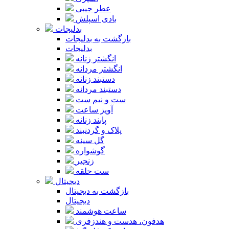
عطر جیبی
بادی اسپلش
بدلیجات
بازگشت به بدلیجات
بدلیجات
انگشتر زنانه
انگشتر مردانه
دستبند زنانه
دستبند مردانه
ست و نیم ست
آویز ساعت
پابند زنانه
پلاک و گردنبند
گل سینه
گوشواره
زنجیر
ست حلقه
دیجیتال
بازگشت به دیجیتال
دیجیتال
ساعت هوشمند
هدفون، هدست و هندزفری