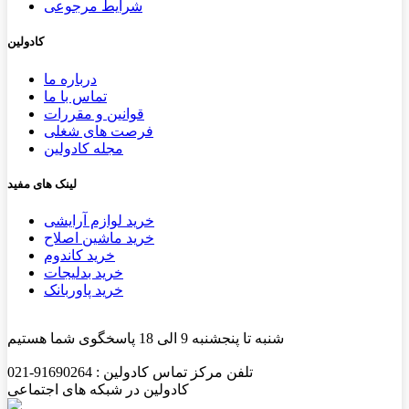
شرایط مرجوعی
کادولین
درباره ما
تماس با ما
قوانین و مقررات
فرصت های شغلی
مجله کادولین
لینک های مفید
خرید لوازم آرایشی
خرید ماشین اصلاح
خرید کاندوم
خرید بدلیجات
خرید پاوربانک
شنبه تا پنجشنبه 9 الی 18 پاسخگوی شما هستیم
تلفن مرکز تماس کادولین : 91690264-021
کادولین در شبکه های اجتماعی