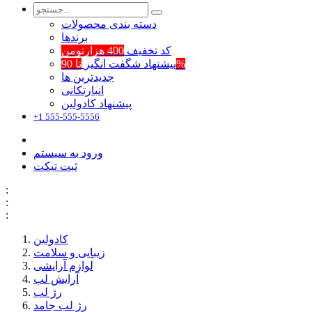
دسته بندی محصولات
برند‌ها
کد تخفیف
400 هزارتومن
تا 90%
پیشنهاد شگفت انگیز
جدیدترین ها
انبارتکانی
پیشنهاد کادولین
+1 555-555-5556
ورود به سیستم
ثبت تیکت
:
:
:
کادولین
زیبایی و سلامت
لوازم آرایشی
آرایش لب
رژ لب
رژ لب جامد