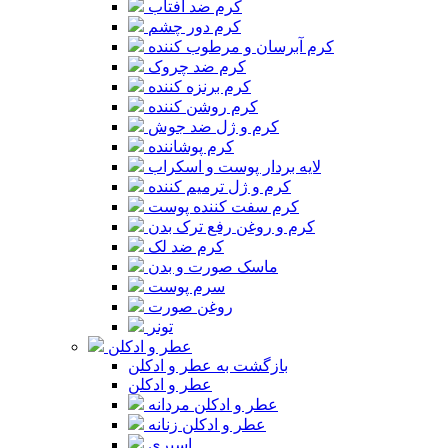
کرم ضد آفتاب
کرم دور چشم
کرم آبرسان و مرطوب کننده
کرم ضد چروک
کرم برنزه کننده
کرم روشن کننده
کرم و ژل ضد جوش
کرم پوشاننده
لایه بردار پوست و اسکراب
کرم و ژل ترمیم کننده
کرم سفت کننده پوست
کرم و روغن رفع ترک بدن
کرم ضد لک
ماسک صورت و بدن
سرم پوست
روغن صورت
تونر
عطر و ادکلن
بازگشت به عطر و ادکلن
عطر و ادکلن
عطر و ادکلن مردانه
عطر و ادکلن زنانه
اسپری