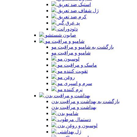
استیک ضد تعریق
ژل شفاف ضد تعریق
کرم ضد تعریق
پد عرق گیر
دئودورانت
صابون شستشو
شامپو و مراقبت مو
بازگشت به شامپو و مراقبت مو
شامپو و مراقبت مو
لوسیون مو
ماسک و مراقبت مو
تقویت کننده مو
روغن مو
سرم و اسپری مو
نرم کننده مو
بهداشت و مراقبت بدن
بازگشت به بهداشت و مراقبت بدن
بهداشت و مراقبت بدن
شامپو بدن
دستمال مرطوب
لوسیون و روغن بدن
ژل بهداشتی