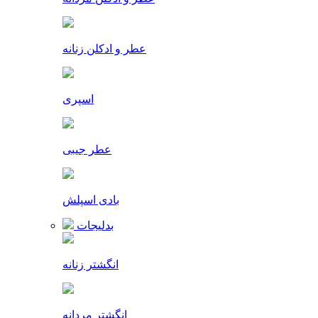
عطر و ادکلن زنانه
اسپری
عطر جیبی
بادی اسپلش
بدلیجات
انگشتر زنانه
انگشتر مردانه