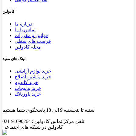
کادولین
درباره ما
تماس با ما
قوانین و مقررات
فرصت های شغلی
مجله کادولین
لینک های مفید
خرید لوازم آرایشی
خرید ماشین اصلاح
خرید کاندوم
خرید بدلیجات
خرید پاوربانک
شنبه تا پنجشنبه 9 الی 18 پاسخگوی شما هستیم
تلفن مرکز تماس کادولین : 91690264-021
کادولین در شبکه های اجتماعی