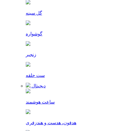
گل سینه
گوشواره
زنجیر
ست حلقه
دیجیتال
ساعت هوشمند
هدفون، هدست و هندزفری