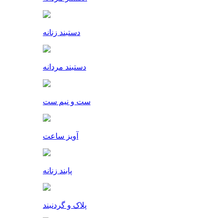
دستبند زنانه
دستبند مردانه
ست و نیم ست
آویز ساعت
پابند زنانه
پلاک و گردنبند