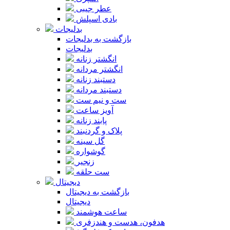
عطر جیبی
بادی اسپلش
بدلیجات
بازگشت به بدلیجات
بدلیجات
انگشتر زنانه
انگشتر مردانه
دستبند زنانه
دستبند مردانه
ست و نیم ست
آویز ساعت
پابند زنانه
پلاک و گردنبند
گل سینه
گوشواره
زنجیر
ست حلقه
دیجیتال
بازگشت به دیجیتال
دیجیتال
ساعت هوشمند
هدفون، هدست و هندزفری