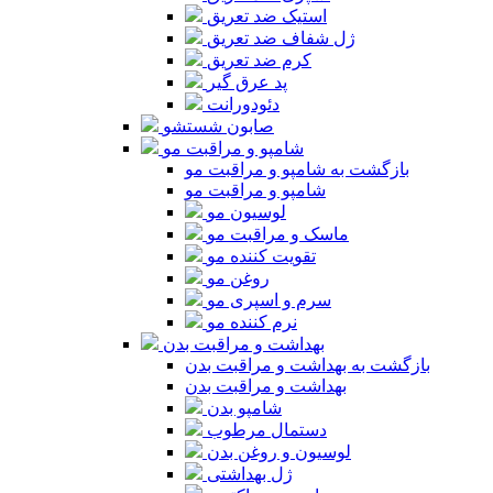
استیک ضد تعریق
ژل شفاف ضد تعریق
کرم ضد تعریق
پد عرق گیر
دئودورانت
صابون شستشو
شامپو و مراقبت مو
بازگشت به شامپو و مراقبت مو
شامپو و مراقبت مو
لوسیون مو
ماسک و مراقبت مو
تقویت کننده مو
روغن مو
سرم و اسپری مو
نرم کننده مو
بهداشت و مراقبت بدن
بازگشت به بهداشت و مراقبت بدن
بهداشت و مراقبت بدن
شامپو بدن
دستمال مرطوب
لوسیون و روغن بدن
ژل بهداشتی