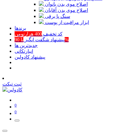
اصلاح موی بدن بانوان
اصلاح موی بدن آقایان
سنگ پا برقی
ابزار مراقبت از پوست
برند‌ها
کد تخفیف
400 هزارتومن
تا 90%
پیشنهاد شگفت انگیز
جدیدترین ها
انبارتکانی
پیشنهاد کادولین
ثبت تیکت
0
0