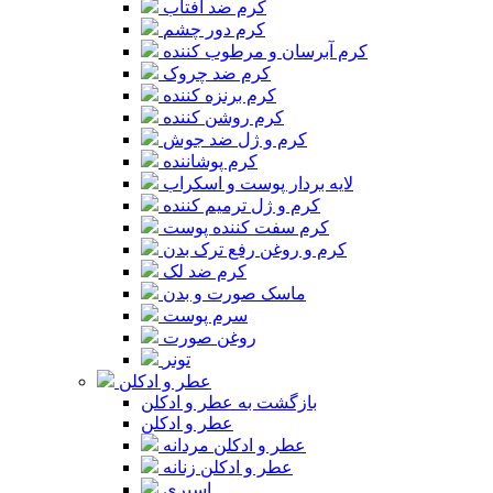
کرم ضد آفتاب
کرم دور چشم
کرم آبرسان و مرطوب کننده
کرم ضد چروک
کرم برنزه کننده
کرم روشن کننده
کرم و ژل ضد جوش
کرم پوشاننده
لایه بردار پوست و اسکراب
کرم و ژل ترمیم کننده
کرم سفت کننده پوست
کرم و روغن رفع ترک بدن
کرم ضد لک
ماسک صورت و بدن
سرم پوست
روغن صورت
تونر
عطر و ادکلن
بازگشت به عطر و ادکلن
عطر و ادکلن
عطر و ادکلن مردانه
عطر و ادکلن زنانه
اسپری