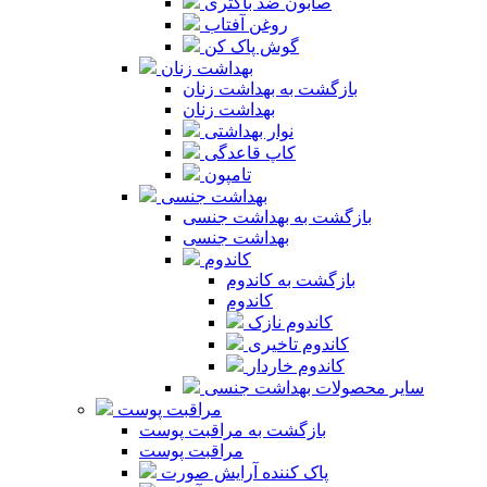
صابون ضد باکتری
روغن آفتاب
گوش پاک کن
بهداشت زنان
بازگشت به بهداشت زنان
بهداشت زنان
نوار بهداشتی
کاپ قاعدگی
تامپون
بهداشت جنسی
بازگشت به بهداشت جنسی
بهداشت جنسی
کاندوم
بازگشت به کاندوم
کاندوم
کاندوم نازک
کاندوم تاخیری
کاندوم خاردار
سایر محصولات بهداشت جنسی
مراقبت پوست
بازگشت به مراقبت پوست
مراقبت پوست
پاک کننده آرایش صورت