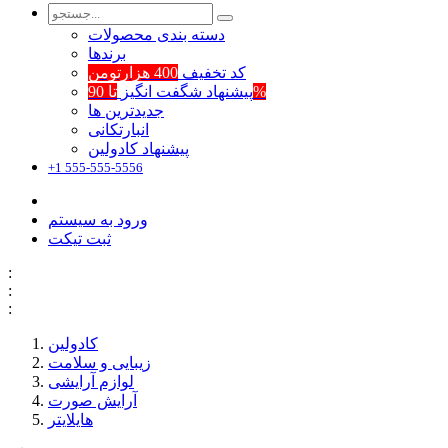
دسته بندی محصولات
برند‌ها
کد تخفیف
400 هزارتومن
تا 90%
پیشنهاد شگفت انگیز
جدیدترین ها
انبارتکانی
پیشنهاد کادولین
+1 555-555-5556
ورود به سیستم
ثبت تیکت
:
:
:
کادولین
زیبایی و سلامت
لوازم آرایشی
آرایش صورت
هایلایتر