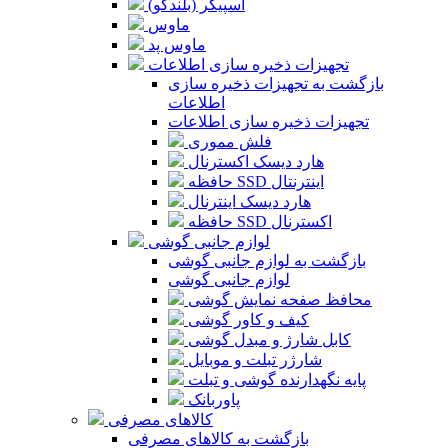
اسپیکر (بلندگو)
ماوس
ماوس پد
تجهیزات ذخیره سازی اطلاعات
بازگشت به تجهیزات ذخیره سازی
اطلاعات
تجهیزات ذخیره سازی اطلاعات
فلش مموری
هارد دیسک اکسترنال
حافظه SSD اینترنتال
هارد دیسک اینترنال
حافظه SSD اکسترنال
لوازم جانبی گوشی
بازگشت به لوازم جانبی گوشی
لوازم جانبی گوشی
محافظ صفحه نمایش گوشی
کیف و کاور گوشی
کابل شارژ و مبدل گوشی
شارژر تبلت و موبایل
پایه نگهدارنده گوشی و تبلت
پاوربانک
کالاهای مصرفی
بازگشت به کالاهای مصرفی