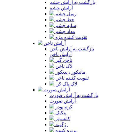
بازگشت به آرایش چشم
آرایش چشم
ریمل چشم
خط چشم
سایه چشم
مداد چشم
تقویت کننده مژه
آرایش ناخن
بازگشت به آرایش ناخن
آرایش ناخن
ناخن گیر
لاک ناخن
مانیکور ، پدیکور
تقویت کننده ناخن
لاک پاک کن
آرایش صورت
بازگشت به آرایش صورت
آرایش صورت
کرم پودر
پنکیک
کانسیلر
رژگونه
برنزه کننده