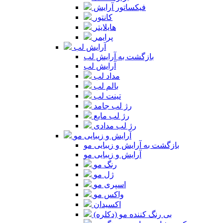
فیکساتور آرایش
کانتور
هایلایتر
پرایمر
آرایش لب
بازگشت به آرایش لب
آرایش لب
مداد لب
بالم لب
تینت لب
رژ لب جامد
رژ لب مایع
رژ لب مدادی
آرایش و زیبایی مو
بازگشت به آرایش و زیبایی مو
آرایش و زیبایی مو
رنگ مو
ژل مو
اسپری مو
واکس مو
اکسیدان
بی رنگ کننده مو (دکلره)