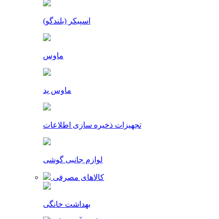
اسپیکر (بلندگو)
ماوس
ماوس پد
تجهیزات ذخیره سازی اطلاعات
لوازم جانبی گوشی
کالاهای مصرفی
بهداشت خانگی