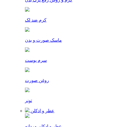
کرم ضد لک
ماسک صورت و بدن
سرم پوست
روغن صورت
تونر
عطر و ادکلن
عطر و ادکلن مردانه