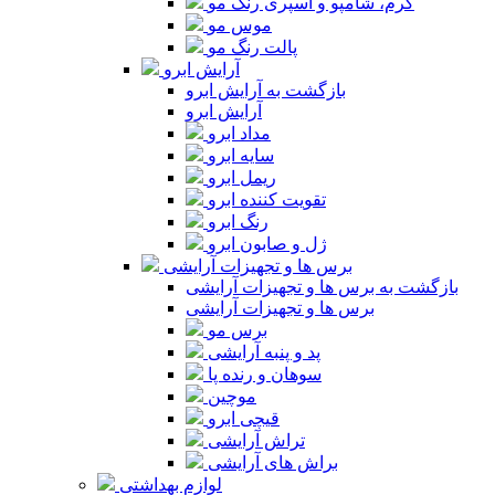
کرم، شامپو و اسپری رنگ مو
موس مو
پالت رنگ مو
آرایش ابرو
بازگشت به آرایش ابرو
آرایش ابرو
مداد ابرو
سایه ابرو
ریمل ابرو
تقویت کننده ابرو
رنگ ابرو
ژل و صابون ابرو
برس ها و تجهیزات آرایشی
بازگشت به برس ها و تجهیزات آرایشی
برس ها و تجهیزات آرایشی
برس مو
پد و پنبه آرایشی
سوهان و رنده پا
موچین
قیچی ابرو
تراش آرایشی
براش های آرایشی
لوازم بهداشتی