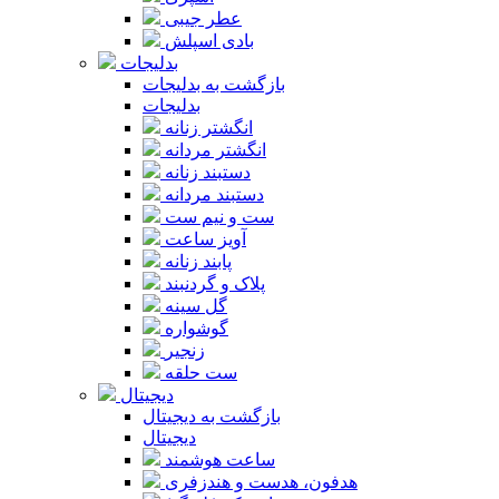
عطر جیبی
بادی اسپلش
بدلیجات
بازگشت به بدلیجات
بدلیجات
انگشتر زنانه
انگشتر مردانه
دستبند زنانه
دستبند مردانه
ست و نیم ست
آویز ساعت
پابند زنانه
پلاک و گردنبند
گل سینه
گوشواره
زنجیر
ست حلقه
دیجیتال
بازگشت به دیجیتال
دیجیتال
ساعت هوشمند
هدفون، هدست و هندزفری