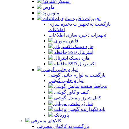
اسپیکر (بلندگو)
ماوس
ماوس پد
تجهیزات ذخیره سازی اطلاعات
بازگشت به تجهیزات ذخیره سازی
اطلاعات
تجهیزات ذخیره سازی اطلاعات
فلش مموری
هارد دیسک اکسترنال
حافظه SSD اینترنتال
هارد دیسک اینترنال
حافظه SSD اکسترنال
لوازم جانبی گوشی
بازگشت به لوازم جانبی گوشی
لوازم جانبی گوشی
محافظ صفحه نمایش گوشی
کیف و کاور گوشی
کابل شارژ و مبدل گوشی
شارژر تبلت و موبایل
پایه نگهدارنده گوشی و تبلت
پاوربانک
کالاهای مصرفی
بازگشت به کالاهای مصرفی