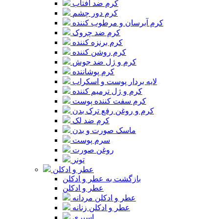
کرم ضد آفتاب
کرم دور چشم
کرم آبرسان و مرطوب کننده
کرم ضد چروک
کرم برنزه کننده
کرم روشن کننده
کرم و ژل ضد جوش
کرم پوشاننده
لایه بردار پوست و اسکراب
کرم و ژل ترمیم کننده
کرم سفت کننده پوست
کرم و روغن رفع ترک بدن
کرم ضد لک
ماسک صورت و بدن
سرم پوست
روغن صورت
تونر
عطر و ادکلن
بازگشت به عطر و ادکلن
عطر و ادکلن
عطر و ادکلن مردانه
عطر و ادکلن زنانه
اسپری