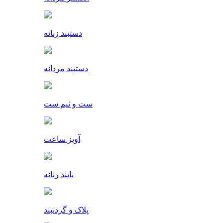
دستبند زنانه
دستبند مردانه
ست و نیم ست
آویز ساعت
پابند زنانه
پلاک و گردنبند