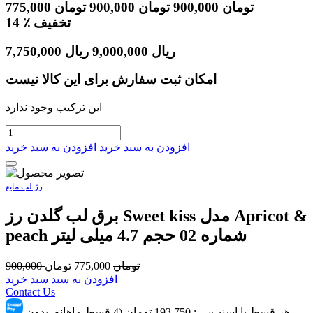
تومان
900,000
تومان
900,000
تومان
775,000
٪ تخفیف
14
ریال
9,000,000
ریال
7,750,000
امکان ثبت سفارش برای این کالا نیست
این ترکیب وجود ندارد
افزودن به سبد خرید
افزودن به سبد خرید
رژ لب مایع
برق لب گلدن رز Sweet kiss مدل Apricot &
peach شماره 02 حجم 4.7 میلی لیتر
تومان
775,000
تومان
900,000
افزودن به سبد سبد خرید
Contact Us
هر قسط با اسنپ‌پِی :
193,750
تومان (4 قسط ماهانه. بدون