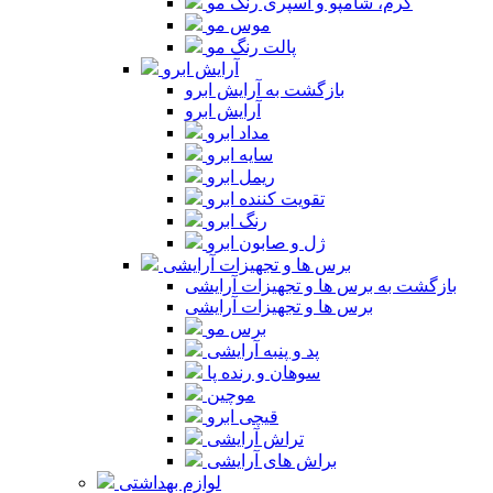
کرم، شامپو و اسپری رنگ مو
موس مو
پالت رنگ مو
آرایش ابرو
بازگشت به آرایش ابرو
آرایش ابرو
مداد ابرو
سایه ابرو
ریمل ابرو
تقویت کننده ابرو
رنگ ابرو
ژل و صابون ابرو
برس ها و تجهیزات آرایشی
بازگشت به برس ها و تجهیزات آرایشی
برس ها و تجهیزات آرایشی
برس مو
پد و پنبه آرایشی
سوهان و رنده پا
موچین
قیچی ابرو
تراش آرایشی
براش های آرایشی
لوازم بهداشتی