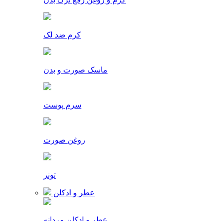
کرم ضد لک
ماسک صورت و بدن
سرم پوست
روغن صورت
تونر
عطر و ادکلن
عطر و ادکلن مردانه