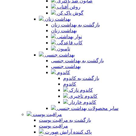
صابون ضد باکتری
روغن آفتاب
گوش پاک کن
بهداشت زنان
بازگشت به بهداشت زنان
بهداشت زنان
نوار بهداشتی
کاپ قاعدگی
تامپون
بهداشت جنسی
بازگشت به بهداشت جنسی
بهداشت جنسی
کاندوم
بازگشت به کاندوم
کاندوم
کاندوم نازک
کاندوم تاخیری
کاندوم خاردار
سایر محصولات بهداشت جنسی
مراقبت پوست
بازگشت به مراقبت پوست
مراقبت پوست
پاک کننده آرایش صورت