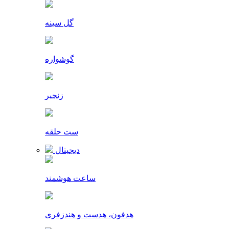
گل سینه
گوشواره
زنجیر
ست حلقه
دیجیتال
ساعت هوشمند
هدفون، هدست و هندزفری