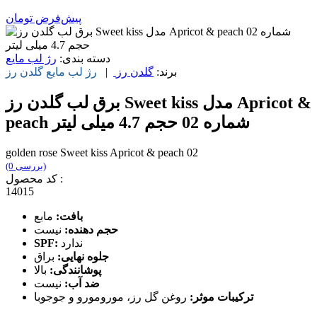
پیش‌فرض
تومان
دسته بندی:
رژ لب مایع
برند:
گلدن رز
|
رژ لب مایع
گلدن رز
برق لب گلدن رز Sweet kiss مدل Apricot &
peach شماره 02 حجم 4.7 میلی لیتر
golden rose Sweet kiss Apricot & peach 02
(0 بررسی)
کد محصول :
14015
بافت:
مابع
حجم دهنده:
نیست
ندارد
SPF:
جلوه نهایی:
براق
پوشانندگی:
بالا
ضد آب:
نیست
ترکیبات موثر:
روغن گل رز، مورومورو و جوجوبا