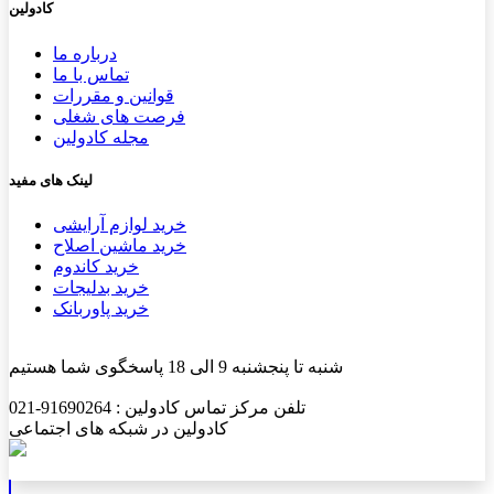
کادولین
درباره ما
تماس با ما
قوانین و مقررات
فرصت های شغلی
مجله کادولین
لینک های مفید
خرید لوازم آرایشی
خرید ماشین اصلاح
خرید کاندوم
خرید بدلیجات
خرید پاوربانک
شنبه تا پنجشنبه 9 الی 18 پاسخگوی شما هستیم
تلفن مرکز تماس کادولین : 91690264-021
کادولین در شبکه های اجتماعی