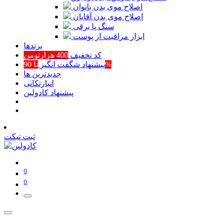
اصلاح موی بدن بانوان
اصلاح موی بدن آقایان
سنگ پا برقی
ابزار مراقبت از پوست
برند‌ها
کد تخفیف
400 هزارتومن
تا 90%
پیشنهاد شگفت انگیز
جدیدترین ها
انبارتکانی
پیشنهاد کادولین
ثبت تیکت
0
0