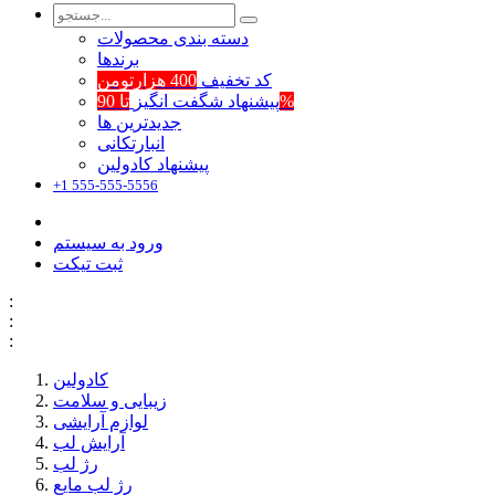
دسته بندی محصولات
برند‌ها
کد تخفیف
400 هزارتومن
تا 90%
پیشنهاد شگفت انگیز
جدیدترین ها
انبارتکانی
پیشنهاد کادولین
+1 555-555-5556
ورود به سیستم
ثبت تیکت
:
:
:
کادولین
زیبایی و سلامت
لوازم آرایشی
آرایش لب
رژ لب
رژ لب مایع