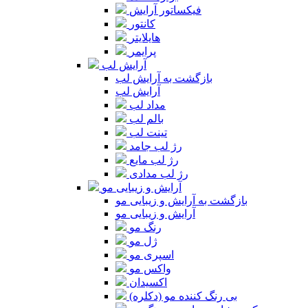
فیکساتور آرایش
کانتور
هایلایتر
پرایمر
آرایش لب
بازگشت به آرایش لب
آرایش لب
مداد لب
بالم لب
تینت لب
رژ لب جامد
رژ لب مایع
رژ لب مدادی
آرایش و زیبایی مو
بازگشت به آرایش و زیبایی مو
آرایش و زیبایی مو
رنگ مو
ژل مو
اسپری مو
واکس مو
اکسیدان
بی رنگ کننده مو (دکلره)