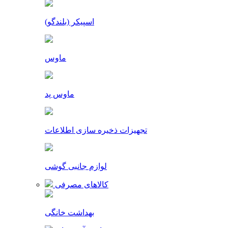
اسپیکر (بلندگو)
ماوس
ماوس پد
تجهیزات ذخیره سازی اطلاعات
لوازم جانبی گوشی
کالاهای مصرفی
بهداشت خانگی