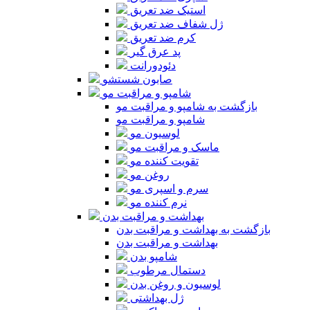
استیک ضد تعریق
ژل شفاف ضد تعریق
کرم ضد تعریق
پد عرق گیر
دئودورانت
صابون شستشو
شامپو و مراقبت مو
بازگشت به شامپو و مراقبت مو
شامپو و مراقبت مو
لوسیون مو
ماسک و مراقبت مو
تقویت کننده مو
روغن مو
سرم و اسپری مو
نرم کننده مو
بهداشت و مراقبت بدن
بازگشت به بهداشت و مراقبت بدن
بهداشت و مراقبت بدن
شامپو بدن
دستمال مرطوب
لوسیون و روغن بدن
ژل بهداشتی