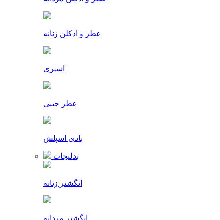
عطر و ادکلن زنانه
اسپری
عطر جیبی
بادی اسپلش
بدلیجات
انگشتر زنانه
انگشتر مردانه