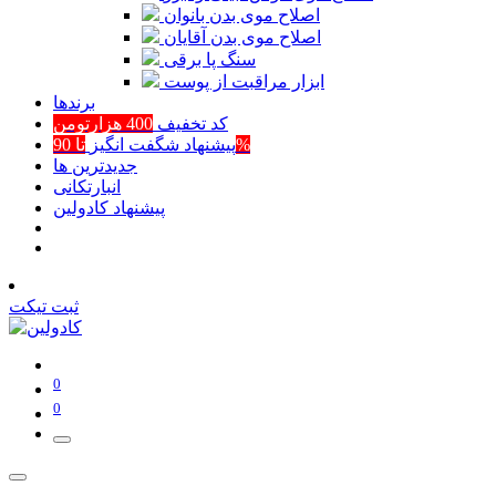
اصلاح موی بدن بانوان
اصلاح موی بدن آقایان
سنگ پا برقی
ابزار مراقبت از پوست
برند‌ها
کد تخفیف
400 هزارتومن
تا 90%
پیشنهاد شگفت انگیز
جدیدترین ها
انبارتکانی
پیشنهاد کادولین
ثبت تیکت
0
0