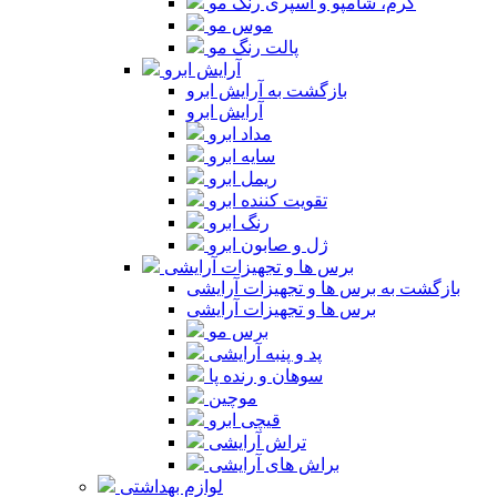
کرم، شامپو و اسپری رنگ مو
موس مو
پالت رنگ مو
آرایش ابرو
بازگشت به آرایش ابرو
آرایش ابرو
مداد ابرو
سایه ابرو
ریمل ابرو
تقویت کننده ابرو
رنگ ابرو
ژل و صابون ابرو
برس ها و تجهیزات آرایشی
بازگشت به برس ها و تجهیزات آرایشی
برس ها و تجهیزات آرایشی
برس مو
پد و پنبه آرایشی
سوهان و رنده پا
موچین
قیچی ابرو
تراش آرایشی
براش های آرایشی
لوازم بهداشتی