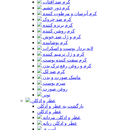
کرم ضد آفتاب
کرم دور چشم
کرم آبرسان و مرطوب کننده
کرم ضد چروک
کرم برنزه کننده
کرم روشن کننده
کرم و ژل ضد جوش
کرم پوشاننده
لایه بردار پوست و اسکراب
کرم و ژل ترمیم کننده
کرم سفت کننده پوست
کرم و روغن رفع ترک بدن
کرم ضد لک
ماسک صورت و بدن
سرم پوست
روغن صورت
تونر
عطر و ادکلن
بازگشت به عطر و ادکلن
عطر و ادکلن
عطر و ادکلن مردانه
عطر و ادکلن زنانه
اسپری