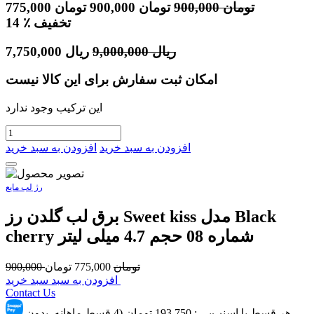
تومان
900,000
تومان
900,000
تومان
775,000
٪ تخفیف
14
ریال
9,000,000
ریال
7,750,000
امکان ثبت سفارش برای این کالا نیست
این ترکیب وجود ندارد
افزودن به سبد خرید
افزودن به سبد خرید
رژ لب مایع
برق لب گلدن رز Sweet kiss مدل Black
cherry شماره 08 حجم 4.7 میلی لیتر
تومان
775,000
تومان
900,000
افزودن به سبد سبد خرید
Contact Us
هر قسط با اسنپ‌پِی :
193,750
تومان (4 قسط ماهانه. بدون