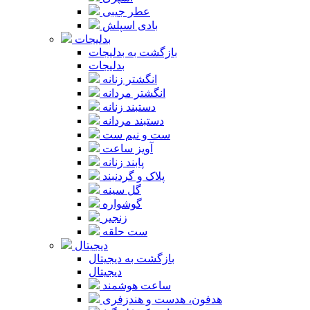
عطر جیبی
بادی اسپلش
بدلیجات
بازگشت به بدلیجات
بدلیجات
انگشتر زنانه
انگشتر مردانه
دستبند زنانه
دستبند مردانه
ست و نیم ست
آویز ساعت
پابند زنانه
پلاک و گردنبند
گل سینه
گوشواره
زنجیر
ست حلقه
دیجیتال
بازگشت به دیجیتال
دیجیتال
ساعت هوشمند
هدفون، هدست و هندزفری