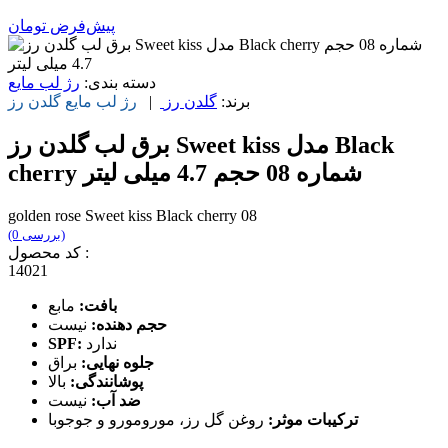
پیش‌فرض
تومان
دسته بندی:
رژ لب مایع
برند:
گلدن رز
|
رژ لب مایع
گلدن رز
برق لب گلدن رز Sweet kiss مدل Black
cherry شماره 08 حجم 4.7 میلی لیتر
golden rose Sweet kiss Black cherry 08
(0 بررسی)
کد محصول :
14021
بافت:
مابع
حجم دهنده:
نیست
ندارد
SPF:
جلوه نهایی:
براق
پوشانندگی:
بالا
ضد آب:
نیست
ترکیبات موثر:
روغن گل رز، مورومورو و جوجوبا