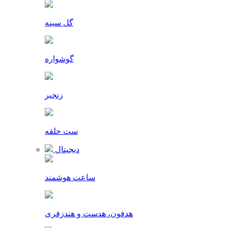
گل سینه
گوشواره
زنجیر
ست حلقه
دیجیتال
ساعت هوشمند
هدفون، هدست و هندزفری