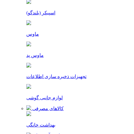
اسپیکر (بلندگو)
ماوس
ماوس پد
تجهیزات ذخیره سازی اطلاعات
لوازم جانبی گوشی
کالاهای مصرفی
بهداشت خانگی