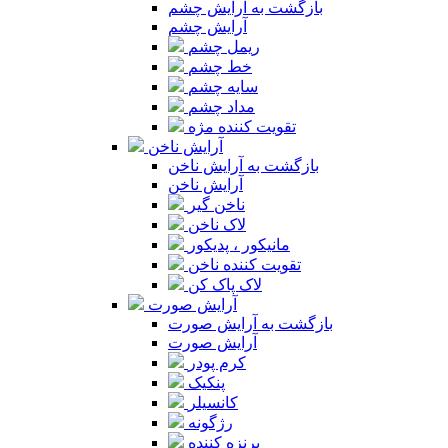
بازگشت به آرایش چشم
آرایش چشم
ریمل چشم
خط چشم
سایه چشم
مداد چشم
تقویت کننده مژه
آرایش ناخن
بازگشت به آرایش ناخن
آرایش ناخن
ناخن گیر
لاک ناخن
مانیکور ، پدیکور
تقویت کننده ناخن
لاک پاک کن
آرایش صورت
بازگشت به آرایش صورت
آرایش صورت
کرم پودر
پنکیک
کانسیلر
رژگونه
برنزه کننده