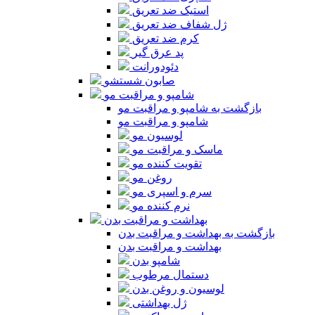
استیک ضد تعریق
ژل شفاف ضد تعریق
کرم ضد تعریق
پد عرق گیر
دئودورانت
صابون شستشو
شامپو و مراقبت مو
بازگشت به شامپو و مراقبت مو
شامپو و مراقبت مو
لوسیون مو
ماسک و مراقبت مو
تقویت کننده مو
روغن مو
سرم و اسپری مو
نرم کننده مو
بهداشت و مراقبت بدن
بازگشت به بهداشت و مراقبت بدن
بهداشت و مراقبت بدن
شامپو بدن
دستمال مرطوب
لوسیون و روغن بدن
ژل بهداشتی