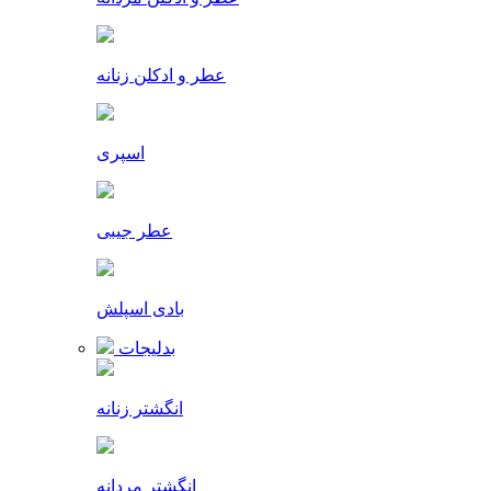
عطر و ادکلن زنانه
اسپری
عطر جیبی
بادی اسپلش
بدلیجات
انگشتر زنانه
انگشتر مردانه