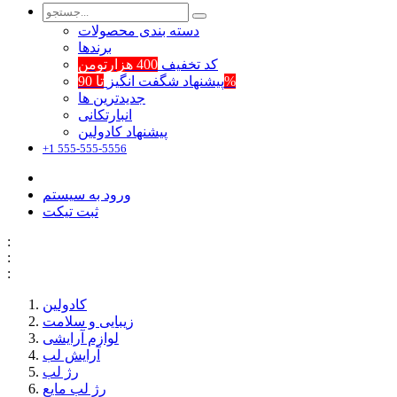
دسته بندی محصولات
برند‌ها
کد تخفیف
400 هزارتومن
تا 90%
پیشنهاد شگفت انگیز
جدیدترین ها
انبارتکانی
پیشنهاد کادولین
+1 555-555-5556
ورود به سیستم
ثبت تیکت
:
:
:
کادولین
زیبایی و سلامت
لوازم آرایشی
آرایش لب
رژ لب
رژ لب مایع