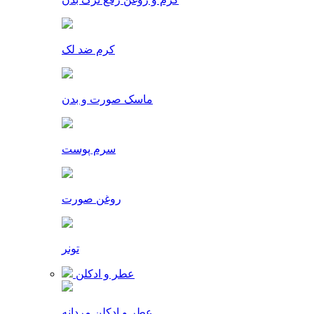
کرم ضد لک
ماسک صورت و بدن
سرم پوست
روغن صورت
تونر
عطر و ادکلن
عطر و ادکلن مردانه