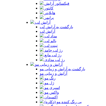
فیکساتور آرایش
کانتور
هایلایتر
پرایمر
آرایش لب
بازگشت به آرایش لب
آرایش لب
مداد لب
بالم لب
تینت لب
رژ لب جامد
رژ لب مایع
رژ لب مدادی
آرایش و زیبایی مو
بازگشت به آرایش و زیبایی مو
آرایش و زیبایی مو
رنگ مو
ژل مو
اسپری مو
واکس مو
اکسیدان
بی رنگ کننده مو (دکلره)