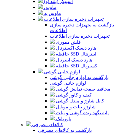
اسپیکر (بلندگو)
ماوس
ماوس پد
تجهیزات ذخیره سازی اطلاعات
بازگشت به تجهیزات ذخیره سازی
اطلاعات
تجهیزات ذخیره سازی اطلاعات
فلش مموری
هارد دیسک اکسترنال
حافظه SSD اینترنتال
هارد دیسک اینترنال
حافظه SSD اکسترنال
لوازم جانبی گوشی
بازگشت به لوازم جانبی گوشی
لوازم جانبی گوشی
محافظ صفحه نمایش گوشی
کیف و کاور گوشی
کابل شارژ و مبدل گوشی
شارژر تبلت و موبایل
پایه نگهدارنده گوشی و تبلت
پاوربانک
کالاهای مصرفی
بازگشت به کالاهای مصرفی