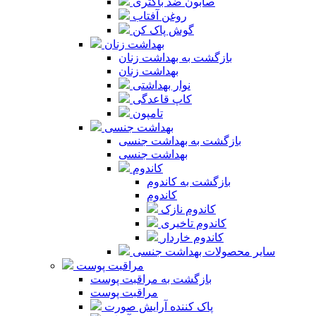
صابون ضد باکتری
روغن آفتاب
گوش پاک کن
بهداشت زنان
بازگشت به بهداشت زنان
بهداشت زنان
نوار بهداشتی
کاپ قاعدگی
تامپون
بهداشت جنسی
بازگشت به بهداشت جنسی
بهداشت جنسی
کاندوم
بازگشت به کاندوم
کاندوم
کاندوم نازک
کاندوم تاخیری
کاندوم خاردار
سایر محصولات بهداشت جنسی
مراقبت پوست
بازگشت به مراقبت پوست
مراقبت پوست
پاک کننده آرایش صورت