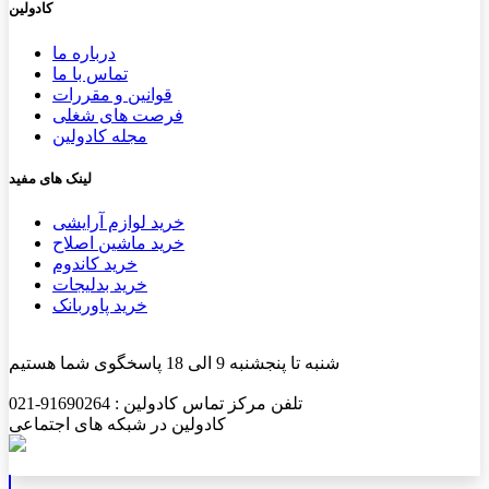
کادولین
درباره ما
تماس با ما
قوانین و مقررات
فرصت های شغلی
مجله کادولین
لینک های مفید
خرید لوازم آرایشی
خرید ماشین اصلاح
خرید کاندوم
خرید بدلیجات
خرید پاوربانک
شنبه تا پنجشنبه 9 الی 18 پاسخگوی شما هستیم
تلفن مرکز تماس کادولین : 91690264-021
کادولین در شبکه های اجتماعی