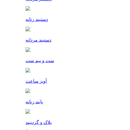
دستبند زنانه
دستبند مردانه
ست و نیم ست
آویز ساعت
پابند زنانه
پلاک و گردنبند