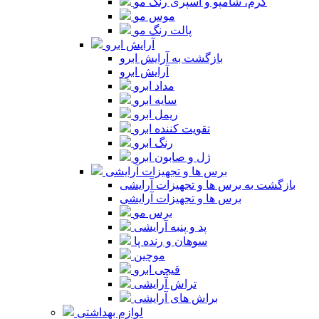
کرم، شامپو و اسپری رنگ مو
موس مو
پالت رنگ مو
آرایش ابرو
بازگشت به آرایش ابرو
آرایش ابرو
مداد ابرو
سایه ابرو
ریمل ابرو
تقویت کننده ابرو
رنگ ابرو
ژل و صابون ابرو
برس ها و تجهیزات آرایشی
بازگشت به برس ها و تجهیزات آرایشی
برس ها و تجهیزات آرایشی
برس مو
پد و پنبه آرایشی
سوهان و رنده پا
موچین
قیچی ابرو
تراش آرایشی
براش های آرایشی
لوازم بهداشتی