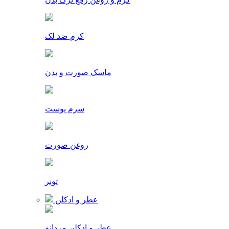
کرم ضد لک
ماسک صورت و بدن
سرم پوست
روغن صورت
تونر
عطر و ادکلن
عطر و ادکلن مردانه