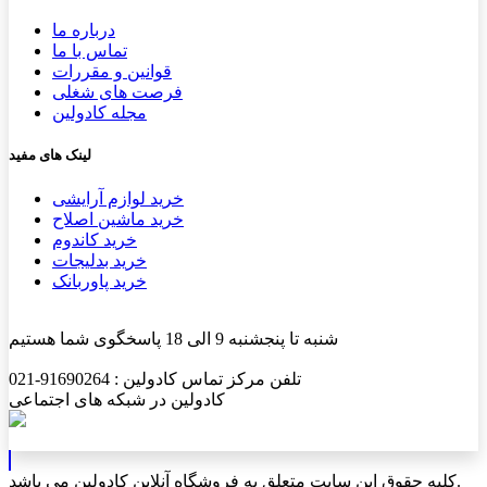
درباره ما
تماس با ما
قوانین و مقررات
فرصت های شغلی
مجله کادولین
لینک های مفید
خرید لوازم آرایشی
خرید ماشین اصلاح
خرید کاندوم
خرید بدلیجات
خرید پاوربانک
شنبه تا پنجشنبه 9 الی 18 پاسخگوی شما هستیم
تلفن مرکز تماس کادولین : 91690264-021
کادولین در شبکه های اجتماعی
کلیه حقوق این سایت متعلق به فروشگاه آنلاین کادولین می باشد.