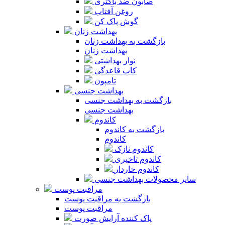
صابون ضد باکتری
روغن آفتاب
گوش پاک کن
بهداشت زنان
بازگشت به بهداشت زنان
بهداشت زنان
نوار بهداشتی
کاپ قاعدگی
تامپون
بهداشت جنسی
بازگشت به بهداشت جنسی
بهداشت جنسی
کاندوم
بازگشت به کاندوم
کاندوم
کاندوم نازک
کاندوم تاخیری
کاندوم خاردار
سایر محصولات بهداشت جنسی
مراقبت پوست
بازگشت به مراقبت پوست
مراقبت پوست
پاک کننده آرایش صورت