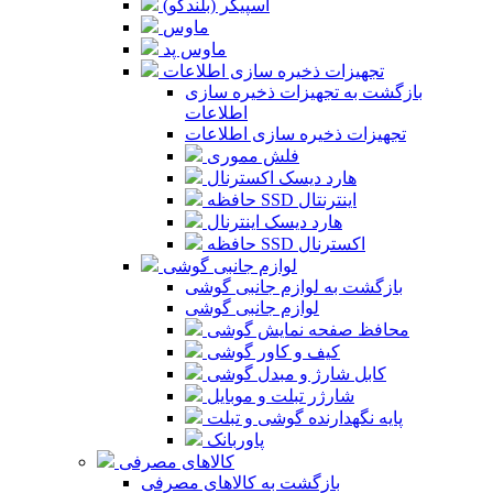
اسپیکر (بلندگو)
ماوس
ماوس پد
تجهیزات ذخیره سازی اطلاعات
بازگشت به تجهیزات ذخیره سازی
اطلاعات
تجهیزات ذخیره سازی اطلاعات
فلش مموری
هارد دیسک اکسترنال
حافظه SSD اینترنتال
هارد دیسک اینترنال
حافظه SSD اکسترنال
لوازم جانبی گوشی
بازگشت به لوازم جانبی گوشی
لوازم جانبی گوشی
محافظ صفحه نمایش گوشی
کیف و کاور گوشی
کابل شارژ و مبدل گوشی
شارژر تبلت و موبایل
پایه نگهدارنده گوشی و تبلت
پاوربانک
کالاهای مصرفی
بازگشت به کالاهای مصرفی