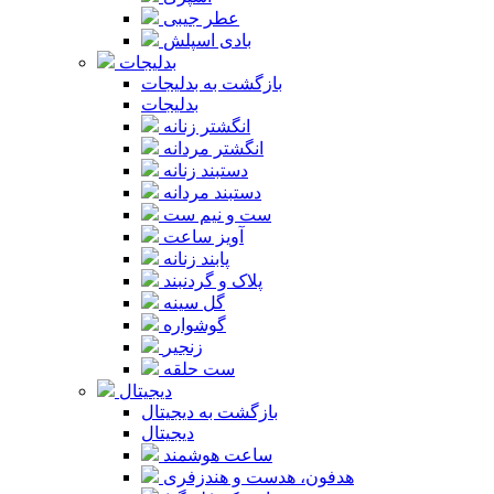
عطر جیبی
بادی اسپلش
بدلیجات
بازگشت به بدلیجات
بدلیجات
انگشتر زنانه
انگشتر مردانه
دستبند زنانه
دستبند مردانه
ست و نیم ست
آویز ساعت
پابند زنانه
پلاک و گردنبند
گل سینه
گوشواره
زنجیر
ست حلقه
دیجیتال
بازگشت به دیجیتال
دیجیتال
ساعت هوشمند
هدفون، هدست و هندزفری