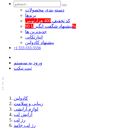
دسته بندی محصولات
برند‌ها
کد تخفیف
400 هزارتومن
تا 90%
پیشنهاد شگفت انگیز
جدیدترین ها
انبارتکانی
پیشنهاد کادولین
+1 555-555-5556
ورود به سیستم
ثبت تیکت
:
:
:
کادولین
زیبایی و سلامت
لوازم آرایشی
آرایش لب
رژ لب
رژ لب جامد