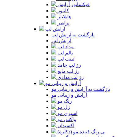
فیکساتور آرایش
کانتور
هایلایتر
پرایمر
آرایش لب
بازگشت به آرایش لب
آرایش لب
مداد لب
بالم لب
تینت لب
رژ لب جامد
رژ لب مایع
رژ لب مدادی
آرایش و زیبایی مو
بازگشت به آرایش و زیبایی مو
آرایش و زیبایی مو
رنگ مو
ژل مو
اسپری مو
واکس مو
اکسیدان
بی رنگ کننده مو (دکلره)