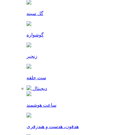
گل سینه
گوشواره
زنجیر
ست حلقه
دیجیتال
ساعت هوشمند
هدفون، هدست و هندزفری