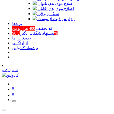
اصلاح موی بدن بانوان
اصلاح موی بدن آقایان
سنگ پا برقی
ابزار مراقبت از پوست
برند‌ها
کد تخفیف
400 هزارتومن
تا 90%
پیشنهاد شگفت انگیز
جدیدترین ها
انبارتکانی
پیشنهاد کادولین
ثبت تیکت
0
0