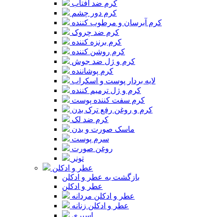
کرم ضد آفتاب
کرم دور چشم
کرم آبرسان و مرطوب کننده
کرم ضد چروک
کرم برنزه کننده
کرم روشن کننده
کرم و ژل ضد جوش
کرم پوشاننده
لایه بردار پوست و اسکراب
کرم و ژل ترمیم کننده
کرم سفت کننده پوست
کرم و روغن رفع ترک بدن
کرم ضد لک
ماسک صورت و بدن
سرم پوست
روغن صورت
تونر
عطر و ادکلن
بازگشت به عطر و ادکلن
عطر و ادکلن
عطر و ادکلن مردانه
عطر و ادکلن زنانه
اسپری