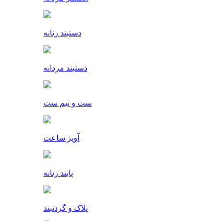
دستبند زنانه
دستبند مردانه
ست و نیم ست
آویز ساعت
پابند زنانه
پلاک و گردنبند