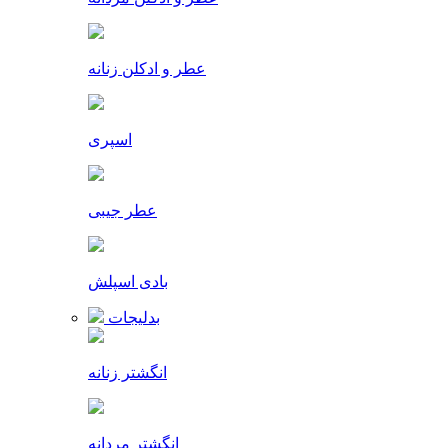
عطر و ادکلن زنانه
اسپری
عطر جیبی
بادی اسپلش
بدلیجات
انگشتر زنانه
انگشتر مردانه