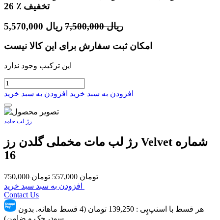
٪ تخفیف
26
ریال
7,500,000
ریال
5,570,000
امکان ثبت سفارش برای این کالا نیست
این ترکیب وجود ندارد
افزودن به سبد خرید
افزودن به سبد خرید
رژ لب جامد
رژ لب مات مخملی گلدن رز Velvet شماره
16
تومان
557,000
تومان
750,000
افزودن به سبد سبد خرید
Contact Us
هر قسط با اسنپ‌پِی :
139,250
تومان (4 قسط ماهانه. بدون
سود، چک و ضامن)