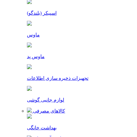
اسپیکر (بلندگو)
ماوس
ماوس پد
تجهیزات ذخیره سازی اطلاعات
لوازم جانبی گوشی
کالاهای مصرفی
بهداشت خانگی