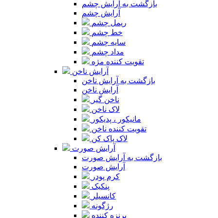
بازگشت به آرایش چشم
آرایش چشم
ریمل چشم
خط چشم
سایه چشم
مداد چشم
تقویت کننده مژه
آرایش ناخن
بازگشت به آرایش ناخن
آرایش ناخن
ناخن گیر
لاک ناخن
مانیکور ، پدیکور
تقویت کننده ناخن
لاک پاک کن
آرایش صورت
بازگشت به آرایش صورت
آرایش صورت
کرم پودر
پنکیک
کانسیلر
رژگونه
برنزه کننده