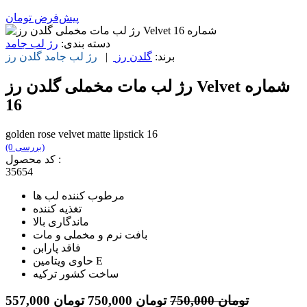
پیش‌فرض
تومان
دسته بندی:
رژ لب جامد
برند:
گلدن رز
|
رژ لب جامد
گلدن رز
رژ لب مات مخملی گلدن رز Velvet شماره
16
golden rose velvet matte lipstick 16
(0 بررسی)
کد محصول :
35654
مرطوب کننده لب ها
تغذیه کننده
ماندگاری بالا
بافت نرم و مخملی و مات
فاقد پارابن
حاوی ویتامین E
ساخت کشور ترکیه
تومان
750,000
تومان
750,000
تومان
557,000