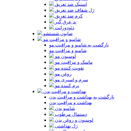
استیک ضد تعریق
ژل شفاف ضد تعریق
کرم ضد تعریق
پد عرق گیر
دئودورانت
صابون شستشو
شامپو و مراقبت مو
بازگشت به شامپو و مراقبت مو
شامپو و مراقبت مو
لوسیون مو
ماسک و مراقبت مو
تقویت کننده مو
روغن مو
سرم و اسپری مو
نرم کننده مو
بهداشت و مراقبت بدن
بازگشت به بهداشت و مراقبت بدن
بهداشت و مراقبت بدن
شامپو بدن
دستمال مرطوب
لوسیون و روغن بدن
ژل بهداشتی