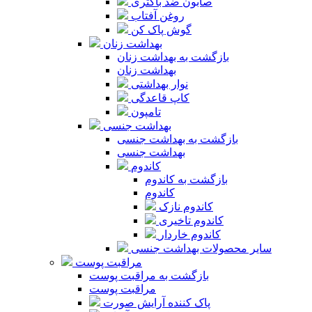
صابون ضد باکتری
روغن آفتاب
گوش پاک کن
بهداشت زنان
بازگشت به بهداشت زنان
بهداشت زنان
نوار بهداشتی
کاپ قاعدگی
تامپون
بهداشت جنسی
بازگشت به بهداشت جنسی
بهداشت جنسی
کاندوم
بازگشت به کاندوم
کاندوم
کاندوم نازک
کاندوم تاخیری
کاندوم خاردار
سایر محصولات بهداشت جنسی
مراقبت پوست
بازگشت به مراقبت پوست
مراقبت پوست
پاک کننده آرایش صورت