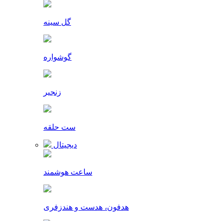
گل سینه
گوشواره
زنجیر
ست حلقه
دیجیتال
ساعت هوشمند
هدفون، هدست و هندزفری