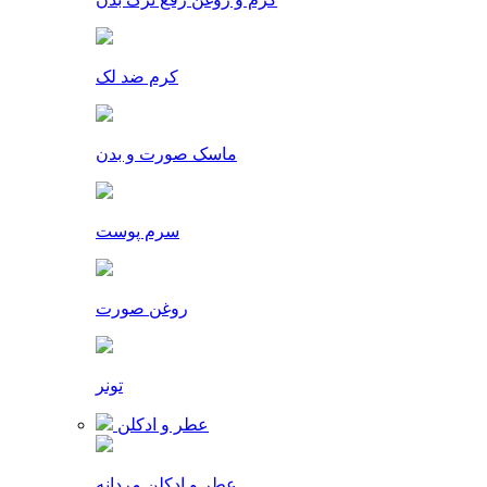
کرم ضد لک
ماسک صورت و بدن
سرم پوست
روغن صورت
تونر
عطر و ادکلن
عطر و ادکلن مردانه