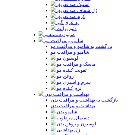
استیک ضد تعریق
ژل شفاف ضد تعریق
کرم ضد تعریق
پد عرق گیر
دئودورانت
صابون شستشو
شامپو و مراقبت مو
بازگشت به شامپو و مراقبت مو
شامپو و مراقبت مو
لوسیون مو
ماسک و مراقبت مو
تقویت کننده مو
روغن مو
سرم و اسپری مو
نرم کننده مو
بهداشت و مراقبت بدن
بازگشت به بهداشت و مراقبت بدن
بهداشت و مراقبت بدن
شامپو بدن
دستمال مرطوب
لوسیون و روغن بدن
ژل بهداشتی