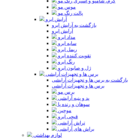
کرم، شامپو و اسپری رنگ مو
موس مو
پالت رنگ مو
آرایش ابرو
بازگشت به آرایش ابرو
آرایش ابرو
مداد ابرو
سایه ابرو
ریمل ابرو
تقویت کننده ابرو
رنگ ابرو
ژل و صابون ابرو
برس ها و تجهیزات آرایشی
بازگشت به برس ها و تجهیزات آرایشی
برس ها و تجهیزات آرایشی
برس مو
پد و پنبه آرایشی
سوهان و رنده پا
موچین
قیچی ابرو
تراش آرایشی
براش های آرایشی
لوازم بهداشتی