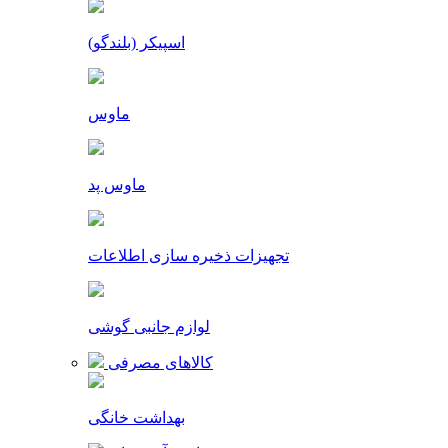
اسپیکر (بلندگو)
ماوس
ماوس پد
تجهیزات ذخیره سازی اطلاعات
لوازم جانبی گوشی
کالاهای مصرفی
بهداشت خانگی