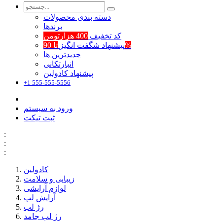
دسته بندی محصولات
برند‌ها
کد تخفیف
400 هزارتومن
تا 90%
پیشنهاد شگفت انگیز
جدیدترین ها
انبارتکانی
پیشنهاد کادولین
+1 555-555-5556
ورود به سیستم
ثبت تیکت
:
:
:
کادولین
زیبایی و سلامت
لوازم آرایشی
آرایش لب
رژ لب
رژ لب جامد