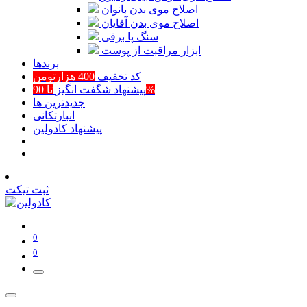
اصلاح موی بدن بانوان
اصلاح موی بدن آقایان
سنگ پا برقی
ابزار مراقبت از پوست
برند‌ها
کد تخفیف
400 هزارتومن
تا 90%
پیشنهاد شگفت انگیز
جدیدترین ها
انبارتکانی
پیشنهاد کادولین
ثبت تیکت
0
0