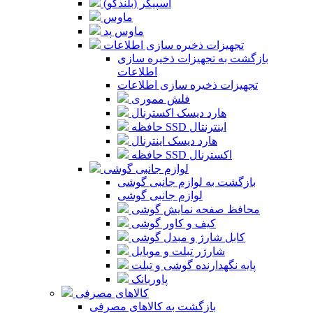
اسپیکر (بلندگو)
ماوس
ماوس پد
تجهیزات ذخیره سازی اطلاعات
بازگشت به تجهیزات ذخیره سازی
اطلاعات
تجهیزات ذخیره سازی اطلاعات
فلش مموری
هارد دیسک اکسترنال
حافظه SSD اینترنتال
هارد دیسک اینترنال
حافظه SSD اکسترنال
لوازم جانبی گوشی
بازگشت به لوازم جانبی گوشی
لوازم جانبی گوشی
محافظ صفحه نمایش گوشی
کیف و کاور گوشی
کابل شارژ و مبدل گوشی
شارژر تبلت و موبایل
پایه نگهدارنده گوشی و تبلت
پاوربانک
کالاهای مصرفی
بازگشت به کالاهای مصرفی