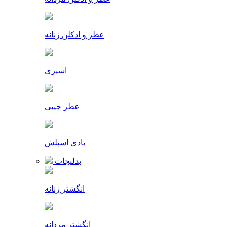
عطر و ادکلن زنانه
اسپری
عطر جیبی
بادی اسپلش
بدلیجات
انگشتر زنانه
انگشتر مردانه