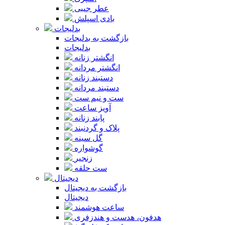
عطر جیبی
بادی اسپلش
بدلیجات
بازگشت به بدلیجات
بدلیجات
انگشتر زنانه
انگشتر مردانه
دستبند زنانه
دستبند مردانه
ست و نیم ست
آویز ساعت
پابند زنانه
پلاک و گردنبند
گل سینه
گوشواره
زنجیر
ست حلقه
دیجیتال
بازگشت به دیجیتال
دیجیتال
ساعت هوشمند
هدفون، هدست و هندزفری