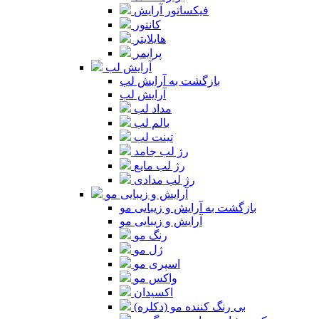
فیکساتور آرایش
کانتور
هایلایتر
پرایمر
آرایش لب
بازگشت به آرایش لب
آرایش لب
مداد لب
بالم لب
تینت لب
رژ لب جامد
رژ لب مایع
رژ لب مدادی
آرایش و زیبایی مو
بازگشت به آرایش و زیبایی مو
آرایش و زیبایی مو
رنگ مو
ژل مو
اسپری مو
واکس مو
اکسیدان
بی رنگ کننده مو (دکلره)