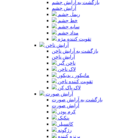
بازگشت به آرایش چشم
آرایش چشم
ریمل چشم
خط چشم
سایه چشم
مداد چشم
تقویت کننده مژه
آرایش ناخن
بازگشت به آرایش ناخن
آرایش ناخن
ناخن گیر
لاک ناخن
مانیکور ، پدیکور
تقویت کننده ناخن
لاک پاک کن
آرایش صورت
بازگشت به آرایش صورت
آرایش صورت
کرم پودر
پنکیک
کانسیلر
رژگونه
برنزه کننده