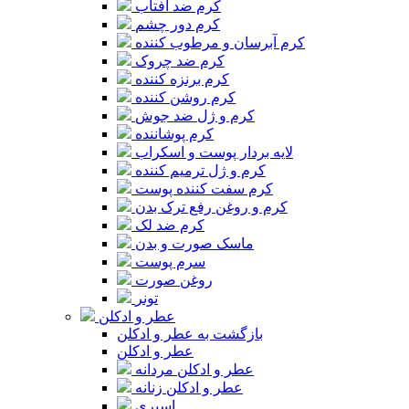
کرم ضد آفتاب
کرم دور چشم
کرم آبرسان و مرطوب کننده
کرم ضد چروک
کرم برنزه کننده
کرم روشن کننده
کرم و ژل ضد جوش
کرم پوشاننده
لایه بردار پوست و اسکراب
کرم و ژل ترمیم کننده
کرم سفت کننده پوست
کرم و روغن رفع ترک بدن
کرم ضد لک
ماسک صورت و بدن
سرم پوست
روغن صورت
تونر
عطر و ادکلن
بازگشت به عطر و ادکلن
عطر و ادکلن
عطر و ادکلن مردانه
عطر و ادکلن زنانه
اسپری