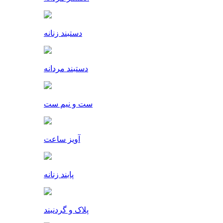
دستبند زنانه
دستبند مردانه
ست و نیم ست
آویز ساعت
پابند زنانه
پلاک و گردنبند