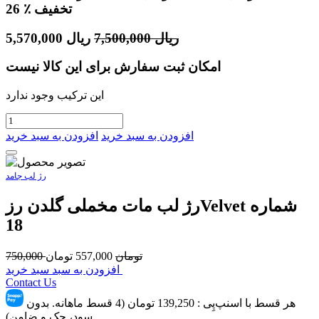
٪ تخفیف
26
ریال
7,500,000
ریال
5,570,000
امکان ثبت سفارش برای این کالا نیست
این ترکیب وجود ندارد
افزودن به سبد خرید
افزودن به سبد خرید
رژ لب جامد
رژ لب مات مخملی گلدن رزVelvet شماره
18
تومان
557,000
تومان
750,000
افزودن به سبد سبد خرید
Contact Us
هر قسط با اسنپ‌پِی :
139,250
تومان (4 قسط ماهانه. بدون
سود، چک و ضامن)