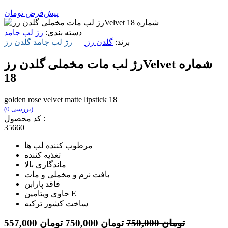
پیش‌فرض
تومان
دسته بندی:
رژ لب جامد
برند:
گلدن رز
|
رژ لب جامد
گلدن رز
رژ لب مات مخملی گلدن رزVelvet شماره
18
golden rose velvet matte lipstick 18
(0 بررسی)
کد محصول :
35660
مرطوب کننده لب ها
تغذیه کننده
ماندگاری بالا
بافت نرم و مخملی و مات
فاقد پارابن
حاوی ویتامین E
ساخت کشور ترکیه
تومان
750,000
تومان
750,000
تومان
557,000