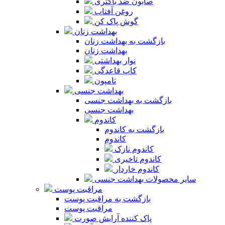
صابون ضد باکتری
روغن آفتاب
گوش پاک کن
بهداشت زنان
بازگشت به بهداشت زنان
بهداشت زنان
نوار بهداشتی
کاپ قاعدگی
تامپون
بهداشت جنسی
بازگشت به بهداشت جنسی
بهداشت جنسی
کاندوم
بازگشت به کاندوم
کاندوم
کاندوم نازک
کاندوم تاخیری
کاندوم خاردار
سایر محصولات بهداشت جنسی
مراقبت پوست
بازگشت به مراقبت پوست
مراقبت پوست
پاک کننده آرایش صورت