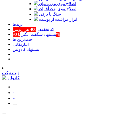
اصلاح موی بدن بانوان
اصلاح موی بدن آقایان
سنگ پا برقی
ابزار مراقبت از پوست
برند‌ها
کد تخفیف
400 هزارتومن
تا 90%
پیشنهاد شگفت انگیز
جدیدترین ها
انبارتکانی
پیشنهاد کادولین
ثبت تیکت
0
0