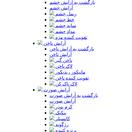
بازگشت به آرایش چشم
آرایش چشم
ریمل چشم
خط چشم
سایه چشم
مداد چشم
تقویت کننده مژه
آرایش ناخن
بازگشت به آرایش ناخن
آرایش ناخن
ناخن گیر
لاک ناخن
مانیکور ، پدیکور
تقویت کننده ناخن
لاک پاک کن
آرایش صورت
بازگشت به آرایش صورت
آرایش صورت
کرم پودر
پنکیک
کانسیلر
رژگونه
برنزه کننده