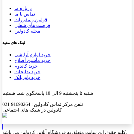
درباره ما
تماس با ما
قوانین و مقررات
فرصت های شغلی
مجله کادولین
لینک های مفید
خرید لوازم آرایشی
خرید ماشین اصلاح
خرید کاندوم
خرید بدلیجات
خرید پاوربانک
شنبه تا پنجشنبه 9 الی 18 پاسخگوی شما هستیم
تلفن مرکز تماس کادولین : 91690264-021
کادولین در شبکه های اجتماعی
کلیه حقوق این سایت متعلق به فروشگاه آنلاین کادولین می باشد.