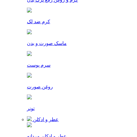
کرم ضد لک
ماسک صورت و بدن
سرم پوست
روغن صورت
تونر
عطر و ادکلن
عطر و ادکلن مردانه