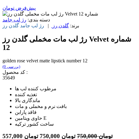
پیش‌فرض
تومان
دسته بندی:
رژ لب جامد
برند:
گلدن رز
|
رژ لب جامد
گلدن رز
رژ لب مات مخملی گلدن رز Velvet شماره
12
golden rose velvet matte lipstick number 12
(0 بررسی)
کد محصول :
35649
مرطوب کننده لب ها
تغذیه کننده
ماندگاری بالا
بافت نرم و مخملی و مات
فاقد پارابن
حاوی ویتامین E
ساخت کشور ترکیه
تومان
750,000
تومان
750,000
تومان
557,000