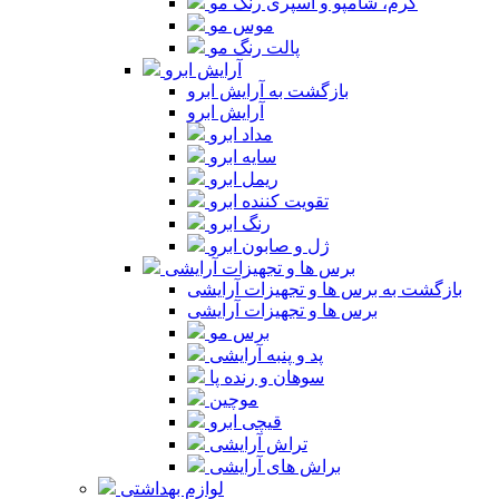
کرم، شامپو و اسپری رنگ مو
موس مو
پالت رنگ مو
آرایش ابرو
بازگشت به آرایش ابرو
آرایش ابرو
مداد ابرو
سایه ابرو
ریمل ابرو
تقویت کننده ابرو
رنگ ابرو
ژل و صابون ابرو
برس ها و تجهیزات آرایشی
بازگشت به برس ها و تجهیزات آرایشی
برس ها و تجهیزات آرایشی
برس مو
پد و پنبه آرایشی
سوهان و رنده پا
موچین
قیچی ابرو
تراش آرایشی
براش های آرایشی
لوازم بهداشتی