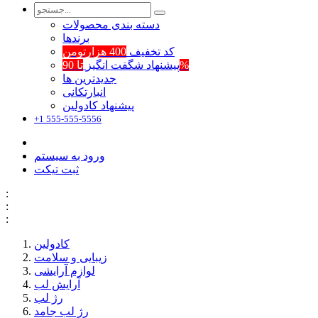
دسته بندی محصولات
برند‌ها
کد تخفیف
400 هزارتومن
تا 90%
پیشنهاد شگفت انگیز
جدیدترین ها
انبارتکانی
پیشنهاد کادولین
+1 555-555-5556
ورود به سیستم
ثبت تیکت
:
:
:
کادولین
زیبایی و سلامت
لوازم آرایشی
آرایش لب
رژ لب
رژ لب جامد