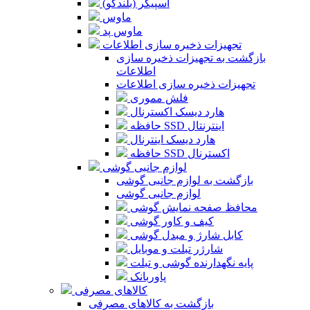
اسپیکر (بلندگو)
ماوس
ماوس پد
تجهیزات ذخیره سازی اطلاعات
بازگشت به تجهیزات ذخیره سازی
اطلاعات
تجهیزات ذخیره سازی اطلاعات
فلش مموری
هارد دیسک اکسترنال
حافظه SSD اینترنتال
هارد دیسک اینترنال
حافظه SSD اکسترنال
لوازم جانبی گوشی
بازگشت به لوازم جانبی گوشی
لوازم جانبی گوشی
محافظ صفحه نمایش گوشی
کیف و کاور گوشی
کابل شارژ و مبدل گوشی
شارژر تبلت و موبایل
پایه نگهدارنده گوشی و تبلت
پاوربانک
کالاهای مصرفی
بازگشت به کالاهای مصرفی