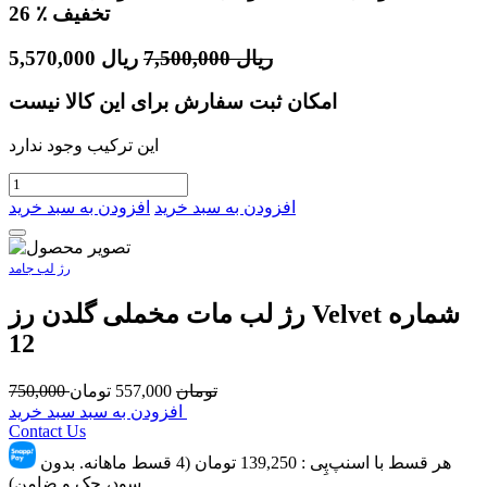
٪ تخفیف
26
ریال
7,500,000
ریال
5,570,000
امکان ثبت سفارش برای این کالا نیست
این ترکیب وجود ندارد
افزودن به سبد خرید
افزودن به سبد خرید
رژ لب جامد
رژ لب مات مخملی گلدن رز Velvet شماره
12
تومان
557,000
تومان
750,000
افزودن به سبد سبد خرید
Contact Us
هر قسط با اسنپ‌پِی :
139,250
تومان (4 قسط ماهانه. بدون
سود، چک و ضامن)