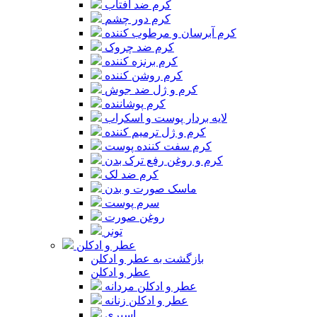
کرم ضد آفتاب
کرم دور چشم
کرم آبرسان و مرطوب کننده
کرم ضد چروک
کرم برنزه کننده
کرم روشن کننده
کرم و ژل ضد جوش
کرم پوشاننده
لایه بردار پوست و اسکراب
کرم و ژل ترمیم کننده
کرم سفت کننده پوست
کرم و روغن رفع ترک بدن
کرم ضد لک
ماسک صورت و بدن
سرم پوست
روغن صورت
تونر
عطر و ادکلن
بازگشت به عطر و ادکلن
عطر و ادکلن
عطر و ادکلن مردانه
عطر و ادکلن زنانه
اسپری