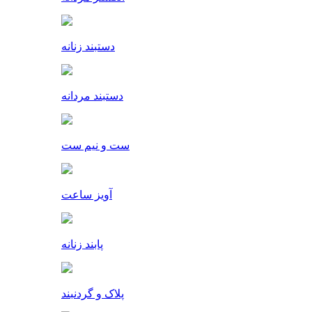
دستبند زنانه
دستبند مردانه
ست و نیم ست
آویز ساعت
پابند زنانه
پلاک و گردنبند