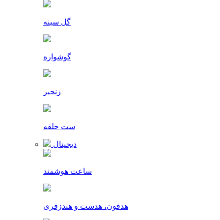
گل سینه
گوشواره
زنجیر
ست حلقه
دیجیتال
ساعت هوشمند
هدفون، هدست و هندزفری