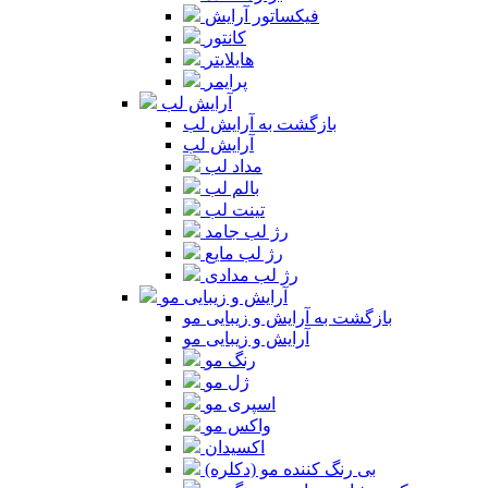
فیکساتور آرایش
کانتور
هایلایتر
پرایمر
آرایش لب
بازگشت به آرایش لب
آرایش لب
مداد لب
بالم لب
تینت لب
رژ لب جامد
رژ لب مایع
رژ لب مدادی
آرایش و زیبایی مو
بازگشت به آرایش و زیبایی مو
آرایش و زیبایی مو
رنگ مو
ژل مو
اسپری مو
واکس مو
اکسیدان
بی رنگ کننده مو (دکلره)