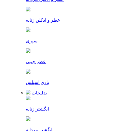
عطر و ادکلن زنانه
اسپری
عطر جیبی
بادی اسپلش
بدلیجات
انگشتر زنانه
انگشتر مردانه