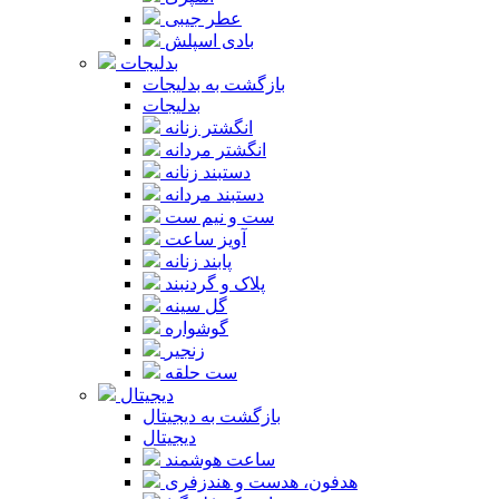
عطر جیبی
بادی اسپلش
بدلیجات
بازگشت به بدلیجات
بدلیجات
انگشتر زنانه
انگشتر مردانه
دستبند زنانه
دستبند مردانه
ست و نیم ست
آویز ساعت
پابند زنانه
پلاک و گردنبند
گل سینه
گوشواره
زنجیر
ست حلقه
دیجیتال
بازگشت به دیجیتال
دیجیتال
ساعت هوشمند
هدفون، هدست و هندزفری