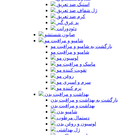
استیک ضد تعریق
ژل شفاف ضد تعریق
کرم ضد تعریق
پد عرق گیر
دئودورانت
صابون شستشو
شامپو و مراقبت مو
بازگشت به شامپو و مراقبت مو
شامپو و مراقبت مو
لوسیون مو
ماسک و مراقبت مو
تقویت کننده مو
روغن مو
سرم و اسپری مو
نرم کننده مو
بهداشت و مراقبت بدن
بازگشت به بهداشت و مراقبت بدن
بهداشت و مراقبت بدن
شامپو بدن
دستمال مرطوب
لوسیون و روغن بدن
ژل بهداشتی