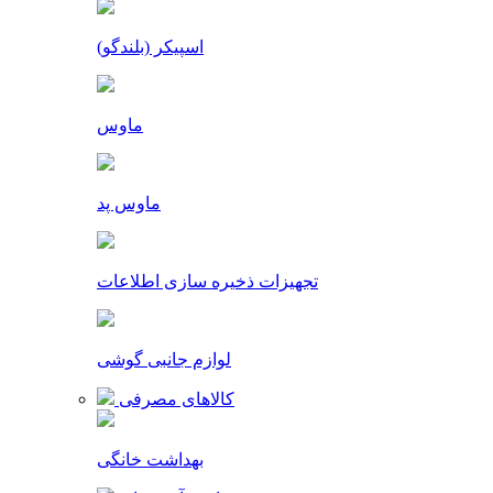
اسپیکر (بلندگو)
ماوس
ماوس پد
تجهیزات ذخیره سازی اطلاعات
لوازم جانبی گوشی
کالاهای مصرفی
بهداشت خانگی