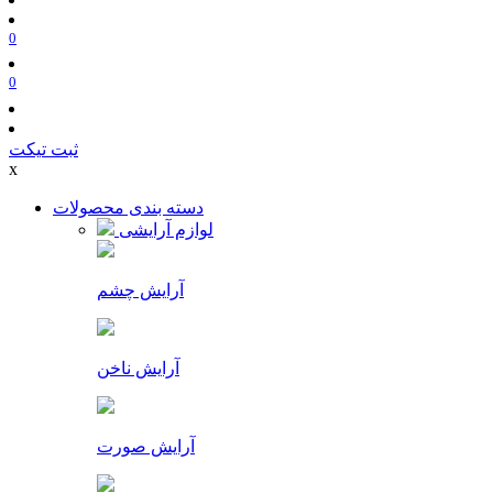
0
0
ثبت تیکت
x
دسته بندی محصولات
لوازم آرایشی
آرایش چشم
آرایش ناخن
آرایش صورت