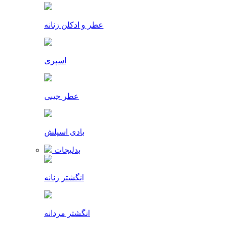
عطر و ادکلن زنانه
اسپری
عطر جیبی
بادی اسپلش
بدلیجات
انگشتر زنانه
انگشتر مردانه