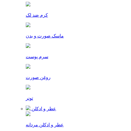
کرم ضد لک
ماسک صورت و بدن
سرم پوست
روغن صورت
تونر
عطر و ادکلن
عطر و ادکلن مردانه