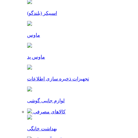
اسپیکر (بلندگو)
ماوس
ماوس پد
تجهیزات ذخیره سازی اطلاعات
لوازم جانبی گوشی
کالاهای مصرفی
بهداشت خانگی