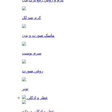
کرم ضد لک
ماسک صورت و بدن
سرم پوست
روغن صورت
تونر
عطر و ادکلن
عطر و ادکلن مردانه