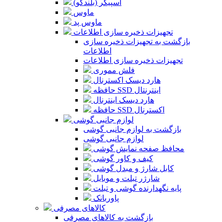
اسپیکر (بلندگو)
ماوس
ماوس پد
تجهیزات ذخیره سازی اطلاعات
بازگشت به تجهیزات ذخیره سازی
اطلاعات
تجهیزات ذخیره سازی اطلاعات
فلش مموری
هارد دیسک اکسترنال
حافظه SSD اینترنتال
هارد دیسک اینترنال
حافظه SSD اکسترنال
لوازم جانبی گوشی
بازگشت به لوازم جانبی گوشی
لوازم جانبی گوشی
محافظ صفحه نمایش گوشی
کیف و کاور گوشی
کابل شارژ و مبدل گوشی
شارژر تبلت و موبایل
پایه نگهدارنده گوشی و تبلت
پاوربانک
کالاهای مصرفی
بازگشت به کالاهای مصرفی