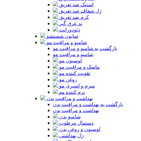
استیک ضد تعریق
ژل شفاف ضد تعریق
کرم ضد تعریق
پد عرق گیر
دئودورانت
صابون شستشو
شامپو و مراقبت مو
بازگشت به شامپو و مراقبت مو
شامپو و مراقبت مو
لوسیون مو
ماسک و مراقبت مو
تقویت کننده مو
روغن مو
سرم و اسپری مو
نرم کننده مو
بهداشت و مراقبت بدن
بازگشت به بهداشت و مراقبت بدن
بهداشت و مراقبت بدن
شامپو بدن
دستمال مرطوب
لوسیون و روغن بدن
ژل بهداشتی