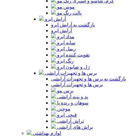
کرم، شامپو و اسپری رنگ مو
موس مو
پالت رنگ مو
آرایش ابرو
بازگشت به آرایش ابرو
آرایش ابرو
مداد ابرو
سایه ابرو
ریمل ابرو
تقویت کننده ابرو
رنگ ابرو
ژل و صابون ابرو
برس ها و تجهیزات آرایشی
بازگشت به برس ها و تجهیزات آرایشی
برس ها و تجهیزات آرایشی
برس مو
پد و پنبه آرایشی
سوهان و رنده پا
موچین
قیچی ابرو
تراش آرایشی
براش های آرایشی
لوازم بهداشتی