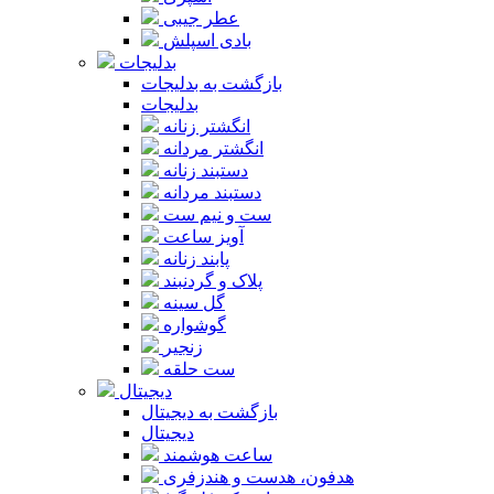
عطر جیبی
بادی اسپلش
بدلیجات
بازگشت به بدلیجات
بدلیجات
انگشتر زنانه
انگشتر مردانه
دستبند زنانه
دستبند مردانه
ست و نیم ست
آویز ساعت
پابند زنانه
پلاک و گردنبند
گل سینه
گوشواره
زنجیر
ست حلقه
دیجیتال
بازگشت به دیجیتال
دیجیتال
ساعت هوشمند
هدفون، هدست و هندزفری