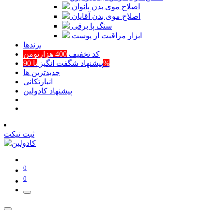
اصلاح موی بدن بانوان
اصلاح موی بدن آقایان
سنگ پا برقی
ابزار مراقبت از پوست
برند‌ها
کد تخفیف
400 هزارتومن
تا 90%
پیشنهاد شگفت انگیز
جدیدترین ها
انبارتکانی
پیشنهاد کادولین
ثبت تیکت
0
0