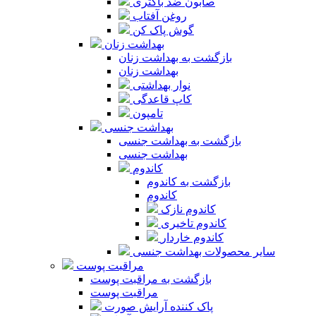
صابون ضد باکتری
روغن آفتاب
گوش پاک کن
بهداشت زنان
بازگشت به بهداشت زنان
بهداشت زنان
نوار بهداشتی
کاپ قاعدگی
تامپون
بهداشت جنسی
بازگشت به بهداشت جنسی
بهداشت جنسی
کاندوم
بازگشت به کاندوم
کاندوم
کاندوم نازک
کاندوم تاخیری
کاندوم خاردار
سایر محصولات بهداشت جنسی
مراقبت پوست
بازگشت به مراقبت پوست
مراقبت پوست
پاک کننده آرایش صورت