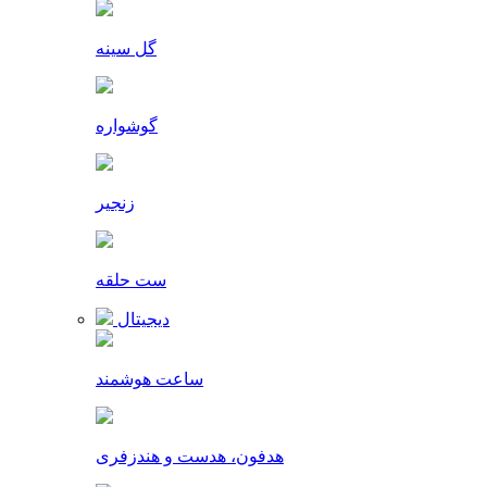
گل سینه
گوشواره
زنجیر
ست حلقه
دیجیتال
ساعت هوشمند
هدفون، هدست و هندزفری