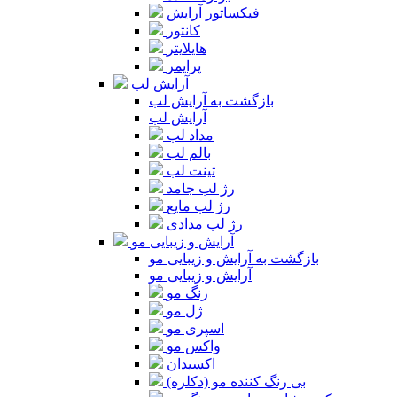
فیکساتور آرایش
کانتور
هایلایتر
پرایمر
آرایش لب
بازگشت به آرایش لب
آرایش لب
مداد لب
بالم لب
تینت لب
رژ لب جامد
رژ لب مایع
رژ لب مدادی
آرایش و زیبایی مو
بازگشت به آرایش و زیبایی مو
آرایش و زیبایی مو
رنگ مو
ژل مو
اسپری مو
واکس مو
اکسیدان
بی رنگ کننده مو (دکلره)