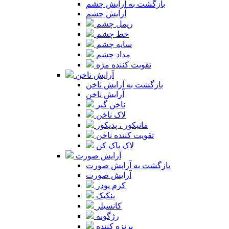
بازگشت به آرایش چشم
آرایش چشم
ریمل چشم
خط چشم
سایه چشم
مداد چشم
تقویت کننده مژه
آرایش ناخن
بازگشت به آرایش ناخن
آرایش ناخن
ناخن گیر
لاک ناخن
مانیکور ، پدیکور
تقویت کننده ناخن
لاک پاک کن
آرایش صورت
بازگشت به آرایش صورت
آرایش صورت
کرم پودر
پنکیک
کانسیلر
رژگونه
برنزه کننده