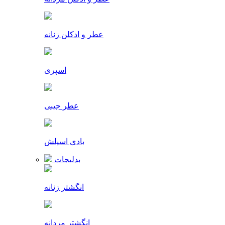
عطر و ادکلن زنانه
اسپری
عطر جیبی
بادی اسپلش
بدلیجات
انگشتر زنانه
انگشتر مردانه