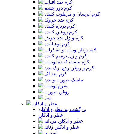
کرم ضد آفتاب
کرم دور چشم
کرم آبرسان و مرطوب کننده
کرم ضد چروک
کرم برنزه کننده
کرم روشن کننده
کرم و ژل ضد جوش
کرم پوشاننده
لایه بردار پوست و اسکراب
کرم و ژل ترمیم کننده
کرم سفت کننده پوست
کرم و روغن رفع ترک بدن
کرم ضد لک
ماسک صورت و بدن
سرم پوست
روغن صورت
تونر
عطر و ادکلن
بازگشت به عطر و ادکلن
عطر و ادکلن
عطر و ادکلن مردانه
عطر و ادکلن زنانه
اسپری