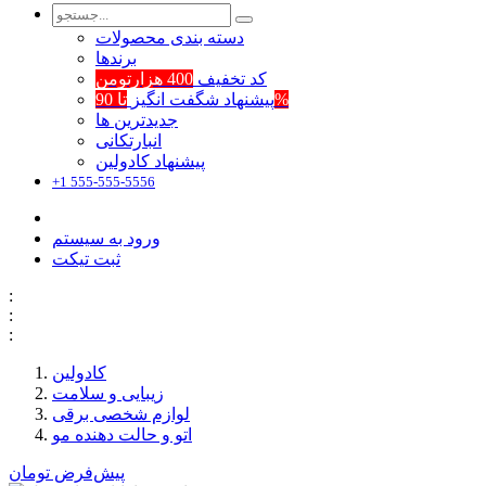
دسته بندی محصولات
برند‌ها
کد تخفیف
400 هزارتومن
تا 90%
پیشنهاد شگفت انگیز
جدیدترین ها
انبارتکانی
پیشنهاد کادولین
+1 555-555-5556
ورود به سیستم
ثبت تیکت
:
:
:
کادولین
زیبایی و سلامت
لوازم شخصی برقی
اتو و حالت دهنده مو
پیش‌فرض
تومان