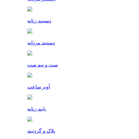
دستبند زنانه
دستبند مردانه
ست و نیم ست
آویز ساعت
پابند زنانه
پلاک و گردنبند