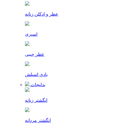
عطر و ادکلن زنانه
اسپری
عطر جیبی
بادی اسپلش
بدلیجات
انگشتر زنانه
انگشتر مردانه