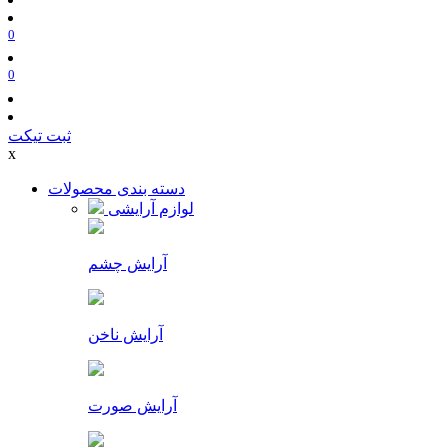
0
0
ثبت تیکت
x
دسته بندی محصولات
لوازم آرایشی
آرایش چشم
آرایش ناخن
آرایش صورت