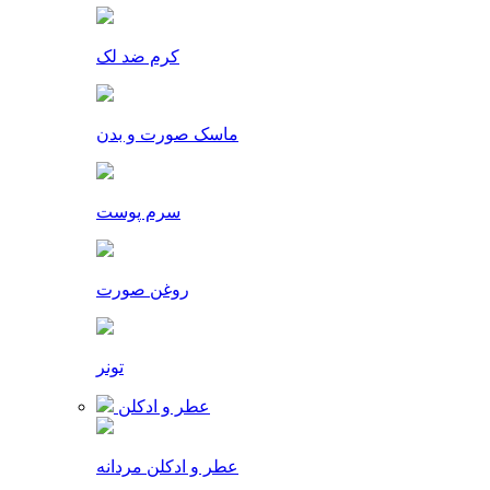
کرم ضد لک
ماسک صورت و بدن
سرم پوست
روغن صورت
تونر
عطر و ادکلن
عطر و ادکلن مردانه