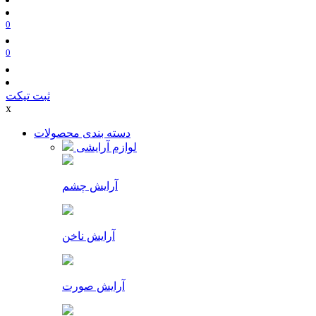
0
0
ثبت تیکت
x
دسته بندی محصولات
لوازم آرایشی
آرایش چشم
آرایش ناخن
آرایش صورت