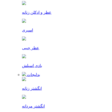
عطر و ادکلن زنانه
اسپری
عطر جیبی
بادی اسپلش
بدلیجات
انگشتر زنانه
انگشتر مردانه