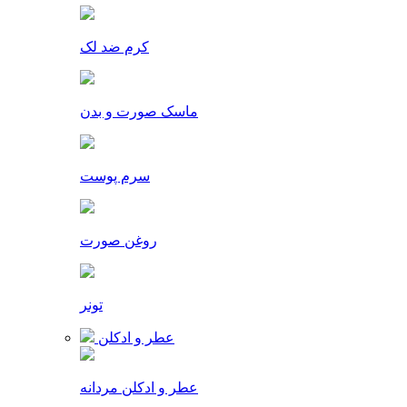
کرم ضد لک
ماسک صورت و بدن
سرم پوست
روغن صورت
تونر
عطر و ادکلن
عطر و ادکلن مردانه