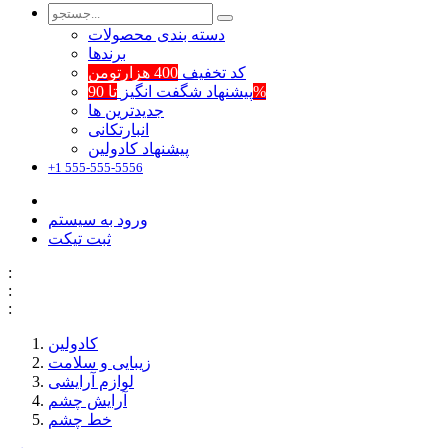
دسته بندی محصولات
برند‌ها
کد تخفیف
400 هزارتومن
تا 90%
پیشنهاد شگفت انگیز
جدیدترین ها
انبارتکانی
پیشنهاد کادولین
+1 555-555-5556
ورود به سیستم
ثبت تیکت
:
:
:
کادولین
زیبایی و سلامت
لوازم آرایشی
آرایش چشم
خط چشم