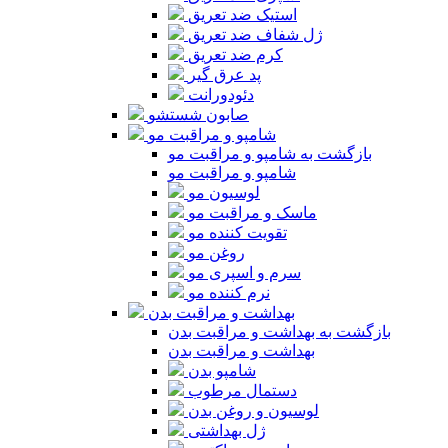
استیک ضد تعریق
ژل شفاف ضد تعریق
کرم ضد تعریق
پد عرق گیر
دئودورانت
صابون شستشو
شامپو و مراقبت مو
بازگشت به شامپو و مراقبت مو
شامپو و مراقبت مو
لوسیون مو
ماسک و مراقبت مو
تقویت کننده مو
روغن مو
سرم و اسپری مو
نرم کننده مو
بهداشت و مراقبت بدن
بازگشت به بهداشت و مراقبت بدن
بهداشت و مراقبت بدن
شامپو بدن
دستمال مرطوب
لوسیون و روغن بدن
ژل بهداشتی