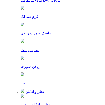
کرم ضد لک
ماسک صورت و بدن
سرم پوست
روغن صورت
تونر
عطر و ادکلن
عطر و ادکلن مردانه