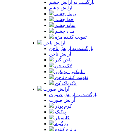
بازگشت به آرایش چشم
آرایش چشم
ریمل چشم
خط چشم
سایه چشم
مداد چشم
تقویت کننده مژه
آرایش ناخن
بازگشت به آرایش ناخن
آرایش ناخن
ناخن گیر
لاک ناخن
مانیکور ، پدیکور
تقویت کننده ناخن
لاک پاک کن
آرایش صورت
بازگشت به آرایش صورت
آرایش صورت
کرم پودر
پنکیک
کانسیلر
رژگونه
برنزه کننده