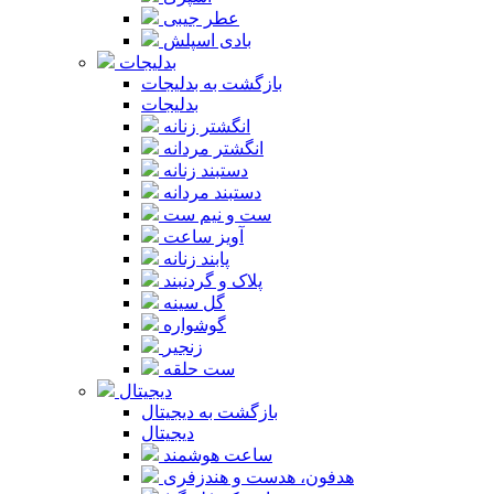
عطر جیبی
بادی اسپلش
بدلیجات
بازگشت به بدلیجات
بدلیجات
انگشتر زنانه
انگشتر مردانه
دستبند زنانه
دستبند مردانه
ست و نیم ست
آویز ساعت
پابند زنانه
پلاک و گردنبند
گل سینه
گوشواره
زنجیر
ست حلقه
دیجیتال
بازگشت به دیجیتال
دیجیتال
ساعت هوشمند
هدفون، هدست و هندزفری