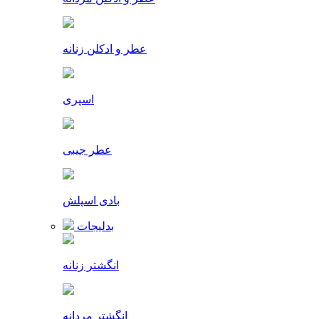
عطر و ادکلن زنانه
اسپری
عطر جیبی
بادی اسپلش
بدلیجات
انگشتر زنانه
انگشتر مردانه