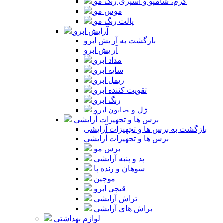
کرم، شامپو و اسپری رنگ مو
موس مو
پالت رنگ مو
آرایش ابرو
بازگشت به آرایش ابرو
آرایش ابرو
مداد ابرو
سایه ابرو
ریمل ابرو
تقویت کننده ابرو
رنگ ابرو
ژل و صابون ابرو
برس ها و تجهیزات آرایشی
بازگشت به برس ها و تجهیزات آرایشی
برس ها و تجهیزات آرایشی
برس مو
پد و پنبه آرایشی
سوهان و رنده پا
موچین
قیچی ابرو
تراش آرایشی
براش های آرایشی
لوازم بهداشتی