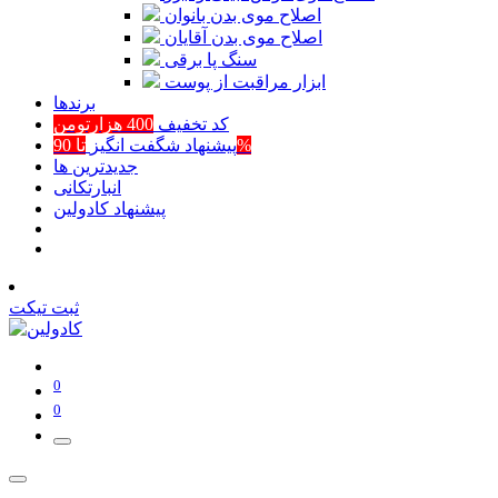
اصلاح موی بدن بانوان
اصلاح موی بدن آقایان
سنگ پا برقی
ابزار مراقبت از پوست
برند‌ها
کد تخفیف
400 هزارتومن
تا 90%
پیشنهاد شگفت انگیز
جدیدترین ها
انبارتکانی
پیشنهاد کادولین
ثبت تیکت
0
0