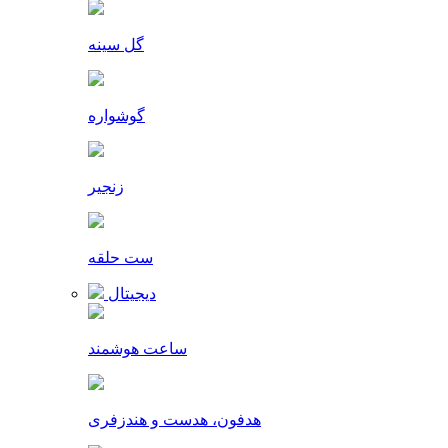
گل سینه
گوشواره
زنجیر
ست حلقه
دیجیتال
ساعت هوشمند
هدفون، هدست و هندزفری