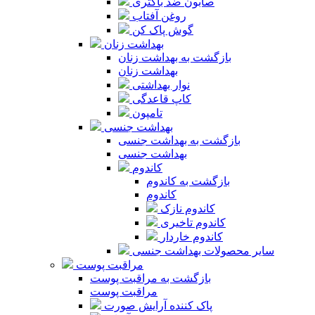
صابون ضد باکتری
روغن آفتاب
گوش پاک کن
بهداشت زنان
بازگشت به بهداشت زنان
بهداشت زنان
نوار بهداشتی
کاپ قاعدگی
تامپون
بهداشت جنسی
بازگشت به بهداشت جنسی
بهداشت جنسی
کاندوم
بازگشت به کاندوم
کاندوم
کاندوم نازک
کاندوم تاخیری
کاندوم خاردار
سایر محصولات بهداشت جنسی
مراقبت پوست
بازگشت به مراقبت پوست
مراقبت پوست
پاک کننده آرایش صورت