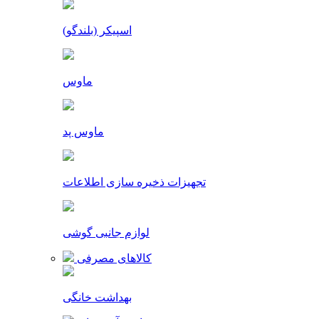
اسپیکر (بلندگو)
ماوس
ماوس پد
تجهیزات ذخیره سازی اطلاعات
لوازم جانبی گوشی
کالاهای مصرفی
بهداشت خانگی