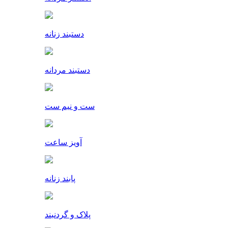
دستبند زنانه
دستبند مردانه
ست و نیم ست
آویز ساعت
پابند زنانه
پلاک و گردنبند