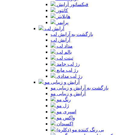
فیکساتور آرایش
کانتور
هایلایتر
پرایمر
آرایش لب
بازگشت به آرایش لب
آرایش لب
مداد لب
بالم لب
تینت لب
رژ لب جامد
رژ لب مایع
رژ لب مدادی
آرایش و زیبایی مو
بازگشت به آرایش و زیبایی مو
آرایش و زیبایی مو
رنگ مو
ژل مو
اسپری مو
واکس مو
اکسیدان
بی رنگ کننده مو (دکلره)