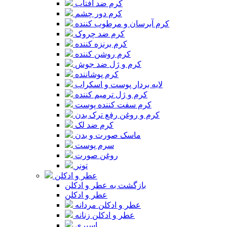
کرم ضد آفتاب
کرم دور چشم
کرم آبرسان و مرطوب کننده
کرم ضد چروک
کرم برنزه کننده
کرم روشن کننده
کرم و ژل ضد جوش
کرم پوشاننده
لایه بردار پوست و اسکراب
کرم و ژل ترمیم کننده
کرم سفت کننده پوست
کرم و روغن رفع ترک بدن
کرم ضد لک
ماسک صورت و بدن
سرم پوست
روغن صورت
تونر
عطر و ادکلن
بازگشت به عطر و ادکلن
عطر و ادکلن
عطر و ادکلن مردانه
عطر و ادکلن زنانه
اسپری