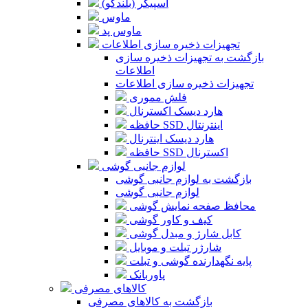
اسپیکر (بلندگو)
ماوس
ماوس پد
تجهیزات ذخیره سازی اطلاعات
بازگشت به تجهیزات ذخیره سازی
اطلاعات
تجهیزات ذخیره سازی اطلاعات
فلش مموری
هارد دیسک اکسترنال
حافظه SSD اینترنتال
هارد دیسک اینترنال
حافظه SSD اکسترنال
لوازم جانبی گوشی
بازگشت به لوازم جانبی گوشی
لوازم جانبی گوشی
محافظ صفحه نمایش گوشی
کیف و کاور گوشی
کابل شارژ و مبدل گوشی
شارژر تبلت و موبایل
پایه نگهدارنده گوشی و تبلت
پاوربانک
کالاهای مصرفی
بازگشت به کالاهای مصرفی