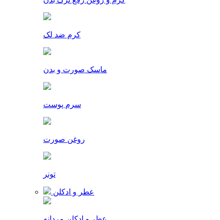
کرم ضد لک
ماسک صورت و بدن
سرم پوست
روغن صورت
تونر
عطر و ادکلن
عطر و ادکلن مردانه