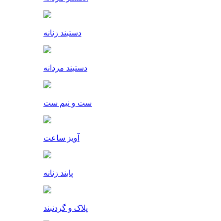
دستبند زنانه
دستبند مردانه
ست و نیم ست
آویز ساعت
پابند زنانه
پلاک و گردنبند