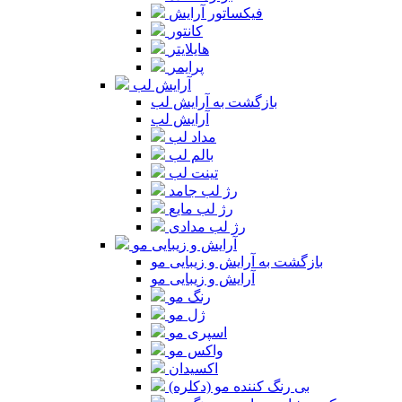
فیکساتور آرایش
کانتور
هایلایتر
پرایمر
آرایش لب
بازگشت به آرایش لب
آرایش لب
مداد لب
بالم لب
تینت لب
رژ لب جامد
رژ لب مایع
رژ لب مدادی
آرایش و زیبایی مو
بازگشت به آرایش و زیبایی مو
آرایش و زیبایی مو
رنگ مو
ژل مو
اسپری مو
واکس مو
اکسیدان
بی رنگ کننده مو (دکلره)