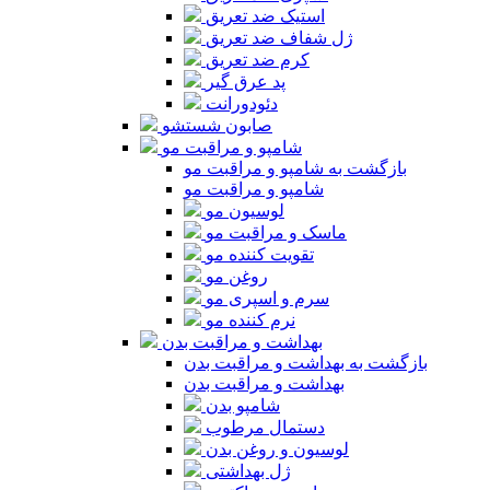
استیک ضد تعریق
ژل شفاف ضد تعریق
کرم ضد تعریق
پد عرق گیر
دئودورانت
صابون شستشو
شامپو و مراقبت مو
بازگشت به شامپو و مراقبت مو
شامپو و مراقبت مو
لوسیون مو
ماسک و مراقبت مو
تقویت کننده مو
روغن مو
سرم و اسپری مو
نرم کننده مو
بهداشت و مراقبت بدن
بازگشت به بهداشت و مراقبت بدن
بهداشت و مراقبت بدن
شامپو بدن
دستمال مرطوب
لوسیون و روغن بدن
ژل بهداشتی