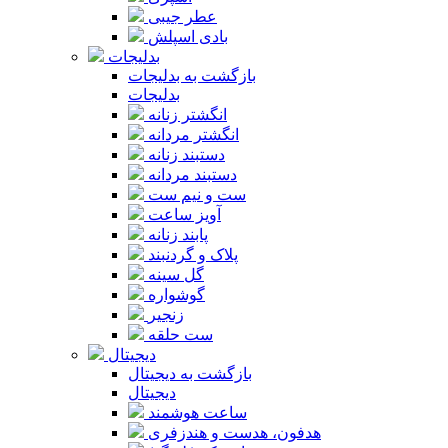
عطر جیبی
بادی اسپلش
بدلیجات
بازگشت به بدلیجات
بدلیجات
انگشتر زنانه
انگشتر مردانه
دستبند زنانه
دستبند مردانه
ست و نیم ست
آویز ساعت
پابند زنانه
پلاک و گردنبند
گل سینه
گوشواره
زنجیر
ست حلقه
دیجیتال
بازگشت به دیجیتال
دیجیتال
ساعت هوشمند
هدفون، هدست و هندزفری