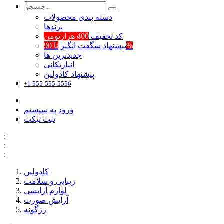
دسته بندی محصولات
برند‌ها
کد تخفیف
400 هزارتومن
تا 90%
پیشنهاد شگفت انگیز
جدیدترین ها
انبارتکانی
پیشنهاد کادولین
+1 555-555-5556
ورود به سیستم
ثبت تیکت
:
:
:
کادولین
زیبایی و سلامت
لوازم آرایشی
آرایش صورت
رژگونه