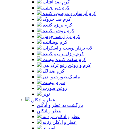
کرم ضد آفتاب
کرم دور چشم
کرم آبرسان و مرطوب کننده
کرم ضد چروک
کرم برنزه کننده
کرم روشن کننده
کرم و ژل ضد جوش
کرم پوشاننده
لایه بردار پوست و اسکراب
کرم و ژل ترمیم کننده
کرم سفت کننده پوست
کرم و روغن رفع ترک بدن
کرم ضد لک
ماسک صورت و بدن
سرم پوست
روغن صورت
تونر
عطر و ادکلن
بازگشت به عطر و ادکلن
عطر و ادکلن
عطر و ادکلن مردانه
عطر و ادکلن زنانه
اسپری