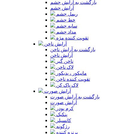
بازگشت به آرایش چشم
آرایش چشم
ریمل چشم
خط چشم
سایه چشم
مداد چشم
تقویت کننده مژه
آرایش ناخن
بازگشت به آرایش ناخن
آرایش ناخن
ناخن گیر
لاک ناخن
مانیکور ، پدیکور
تقویت کننده ناخن
لاک پاک کن
آرایش صورت
بازگشت به آرایش صورت
آرایش صورت
کرم پودر
پنکیک
کانسیلر
رژگونه
برنزه کننده