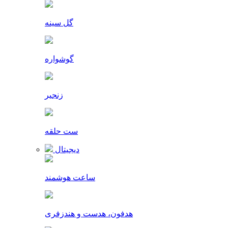
گل سینه
گوشواره
زنجیر
ست حلقه
دیجیتال
ساعت هوشمند
هدفون، هدست و هندزفری