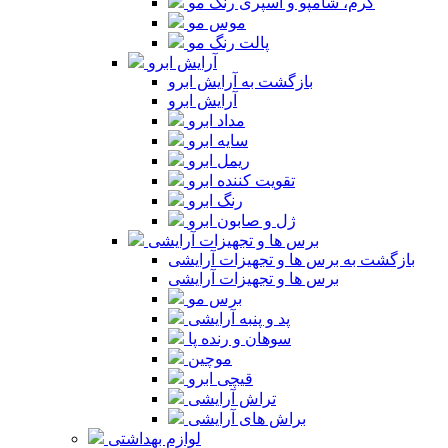
کرم، شامپو و اسپری رنگ مو
موس مو
پالت رنگ مو
آرایش ابرو
بازگشت به آرایش ابرو
آرایش ابرو
مداد ابرو
سایه ابرو
ریمل ابرو
تقویت کننده ابرو
رنگ ابرو
ژل و صابون ابرو
برس ها و تجهیزات آرایشی
بازگشت به برس ها و تجهیزات آرایشی
برس ها و تجهیزات آرایشی
برس مو
پد و پنبه آرایشی
سوهان و رنده پا
موچین
قیچی ابرو
تراش آرایشی
براش های آرایشی
لوازم بهداشتی