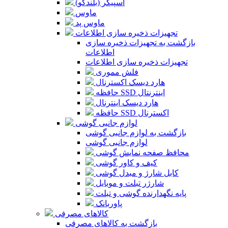
اسپیکر (بلندگو)
ماوس
ماوس پد
تجهیزات ذخیره سازی اطلاعات
بازگشت به تجهیزات ذخیره سازی
اطلاعات
تجهیزات ذخیره سازی اطلاعات
فلش مموری
هارد دیسک اکسترنال
حافظه SSD اینترنتال
هارد دیسک اینترنال
حافظه SSD اکسترنال
لوازم جانبی گوشی
بازگشت به لوازم جانبی گوشی
لوازم جانبی گوشی
محافظ صفحه نمایش گوشی
کیف و کاور گوشی
کابل شارژ و مبدل گوشی
شارژر تبلت و موبایل
پایه نگهدارنده گوشی و تبلت
پاوربانک
کالاهای مصرفی
بازگشت به کالاهای مصرفی