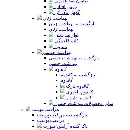
صابون ضد باکتری
روغن آفتاب
گوش پاک کن
بهداشت زنان
بازگشت به بهداشت زنان
بهداشت زنان
نوار بهداشتی
کاپ قاعدگی
تامپون
بهداشت جنسی
بازگشت به بهداشت جنسی
بهداشت جنسی
کاندوم
بازگشت به کاندوم
کاندوم
کاندوم نازک
کاندوم تاخیری
کاندوم خاردار
سایر محصولات بهداشت جنسی
مراقبت پوست
بازگشت به مراقبت پوست
مراقبت پوست
پاک کننده آرایش صورت