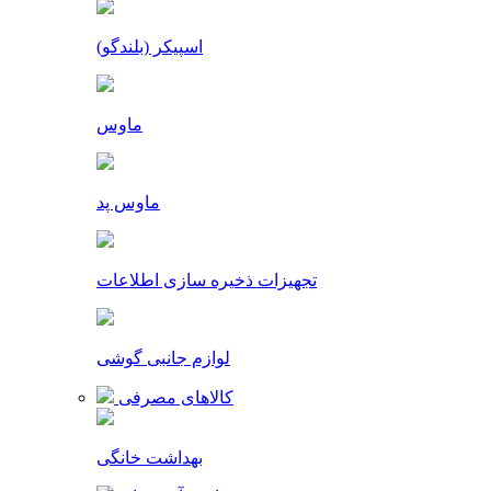
اسپیکر (بلندگو)
ماوس
ماوس پد
تجهیزات ذخیره سازی اطلاعات
لوازم جانبی گوشی
کالاهای مصرفی
بهداشت خانگی