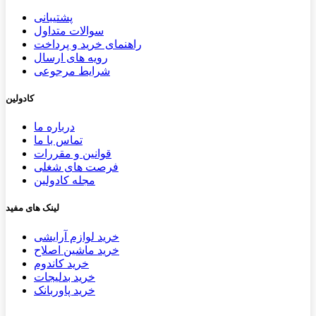
پشتیب​​
انی
سوالات متداول
راهنمای خرید و پرداخت
رویه های ارسال
شرایط مرجوعی
کادولین
درباره ما
تماس با ما
قوانین و مقررات
فرصت های شغلی
مجله کادولین
لینک های مفید
خرید لوازم آرایشی
خرید ماشین اصلاح
خرید کاندوم
خرید بدلیجات
خرید پاوربانک