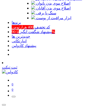
اصلاح موی بدن بانوان
اصلاح موی بدن آقایان
سنگ پا برقی
ابزار مراقبت از پوست
برند‌ها
کد تخفیف
400 هزارتومن
تا 90%
پیشنهاد شگفت انگیز
جدیدترین ها
انبارتکانی
پیشنهاد کادولین
ثبت تیکت
0
0