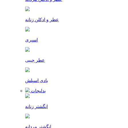
عطر و ادکلن زنانه
اسپری
عطر جیبی
بادی اسپلش
بدلیجات
انگشتر زنانه
انگشتر مردانه