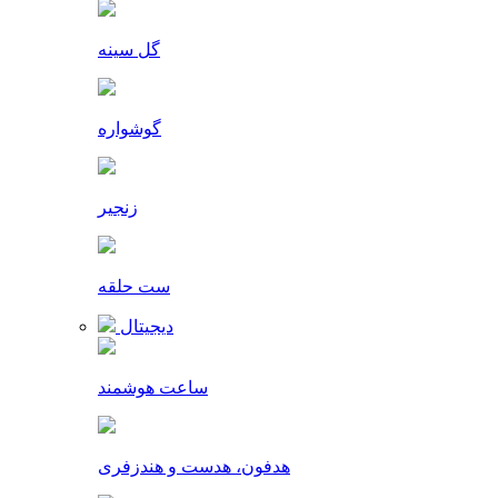
گل سینه
گوشواره
زنجیر
ست حلقه
دیجیتال
ساعت هوشمند
هدفون، هدست و هندزفری