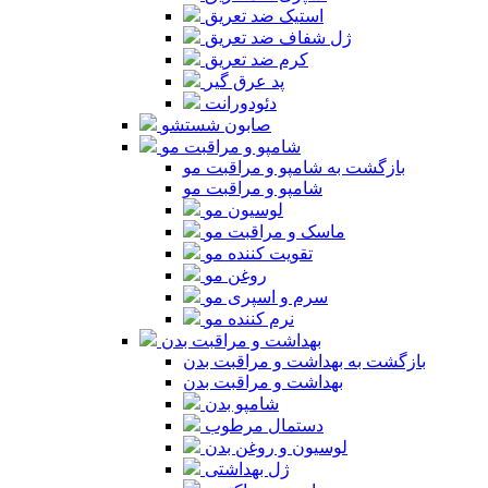
استیک ضد تعریق
ژل شفاف ضد تعریق
کرم ضد تعریق
پد عرق گیر
دئودورانت
صابون شستشو
شامپو و مراقبت مو
بازگشت به شامپو و مراقبت مو
شامپو و مراقبت مو
لوسیون مو
ماسک و مراقبت مو
تقویت کننده مو
روغن مو
سرم و اسپری مو
نرم کننده مو
بهداشت و مراقبت بدن
بازگشت به بهداشت و مراقبت بدن
بهداشت و مراقبت بدن
شامپو بدن
دستمال مرطوب
لوسیون و روغن بدن
ژل بهداشتی