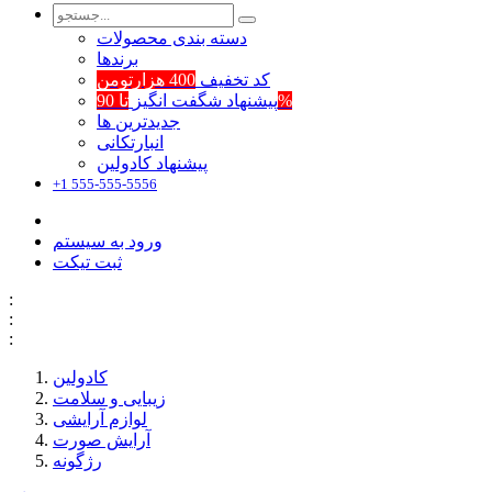
دسته بندی محصولات
برند‌ها
کد تخفیف
400 هزارتومن
تا 90%
پیشنهاد شگفت انگیز
جدیدترین ها
انبارتکانی
پیشنهاد کادولین
+1 555-555-5556
ورود به سیستم
ثبت تیکت
:
:
:
کادولین
زیبایی و سلامت
لوازم آرایشی
آرایش صورت
رژگونه