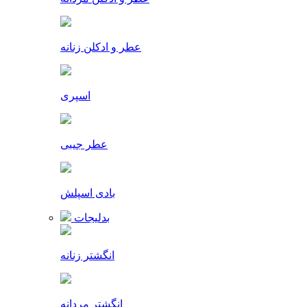
عطر و ادکلن زنانه
اسپری
عطر جیبی
بادی اسپلش
بدلیجات
انگشتر زنانه
انگشتر مردانه