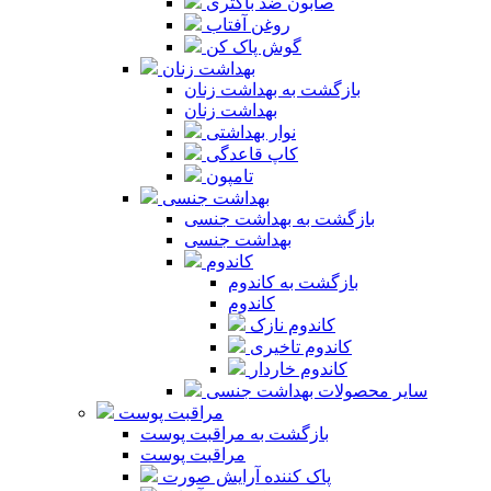
صابون ضد باکتری
روغن آفتاب
گوش پاک کن
بهداشت زنان
بازگشت به بهداشت زنان
بهداشت زنان
نوار بهداشتی
کاپ قاعدگی
تامپون
بهداشت جنسی
بازگشت به بهداشت جنسی
بهداشت جنسی
کاندوم
بازگشت به کاندوم
کاندوم
کاندوم نازک
کاندوم تاخیری
کاندوم خاردار
سایر محصولات بهداشت جنسی
مراقبت پوست
بازگشت به مراقبت پوست
مراقبت پوست
پاک کننده آرایش صورت