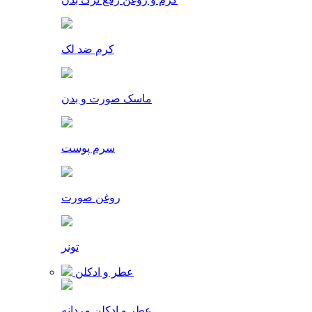
کرم ضد لک
ماسک صورت و بدن
سرم پوست
روغن صورت
تونر
عطر و ادکلن
عطر و ادکلن مردانه