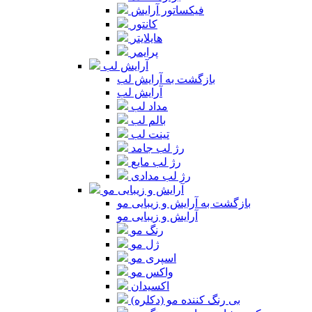
فیکساتور آرایش
کانتور
هایلایتر
پرایمر
آرایش لب
بازگشت به آرایش لب
آرایش لب
مداد لب
بالم لب
تینت لب
رژ لب جامد
رژ لب مایع
رژ لب مدادی
آرایش و زیبایی مو
بازگشت به آرایش و زیبایی مو
آرایش و زیبایی مو
رنگ مو
ژل مو
اسپری مو
واکس مو
اکسیدان
بی رنگ کننده مو (دکلره)