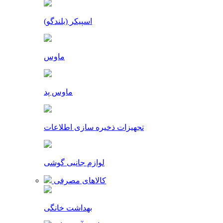
اسپیکر (بلندگو)
ماوس
ماوس پد
تجهیزات ذخیره سازی اطلاعات
لوازم جانبی گوشی
کالاهای مصرفی
بهداشت خانگی