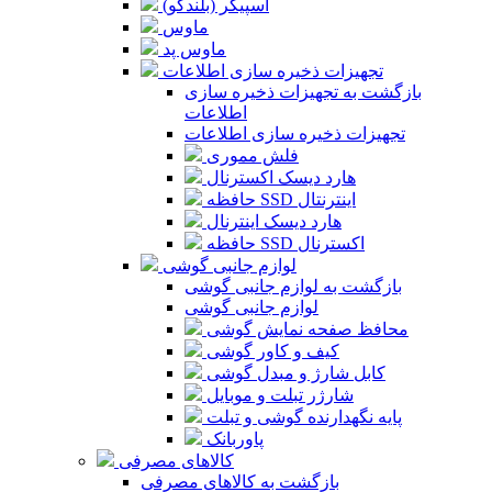
اسپیکر (بلندگو)
ماوس
ماوس پد
تجهیزات ذخیره سازی اطلاعات
بازگشت به تجهیزات ذخیره سازی
اطلاعات
تجهیزات ذخیره سازی اطلاعات
فلش مموری
هارد دیسک اکسترنال
حافظه SSD اینترنتال
هارد دیسک اینترنال
حافظه SSD اکسترنال
لوازم جانبی گوشی
بازگشت به لوازم جانبی گوشی
لوازم جانبی گوشی
محافظ صفحه نمایش گوشی
کیف و کاور گوشی
کابل شارژ و مبدل گوشی
شارژر تبلت و موبایل
پایه نگهدارنده گوشی و تبلت
پاوربانک
کالاهای مصرفی
بازگشت به کالاهای مصرفی