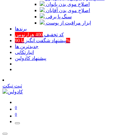
اصلاح موی بدن بانوان
اصلاح موی بدن آقایان
سنگ پا برقی
ابزار مراقبت از پوست
برند‌ها
کد تخفیف
400 هزارتومن
تا 90%
پیشنهاد شگفت انگیز
جدیدترین ها
انبارتکانی
پیشنهاد کادولین
ثبت تیکت
0
0