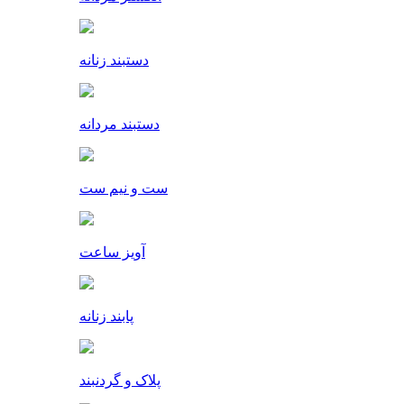
دستبند زنانه
دستبند مردانه
ست و نیم ست
آویز ساعت
پابند زنانه
پلاک و گردنبند