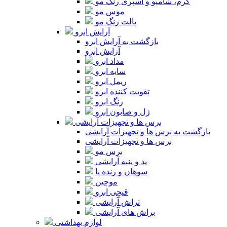
کرم، شامپو و اسپری رنگ مو
موس مو
پالت رنگ مو
آرایش ابرو
بازگشت به آرایش ابرو
آرایش ابرو
مداد ابرو
سایه ابرو
ریمل ابرو
تقویت کننده ابرو
رنگ ابرو
ژل و صابون ابرو
برس ها و تجهیزات آرایشی
بازگشت به برس ها و تجهیزات آرایشی
برس ها و تجهیزات آرایشی
برس مو
پد و پنبه آرایشی
سوهان و رنده پا
موچین
قیچی ابرو
تراش آرایشی
براش های آرایشی
لوازم بهداشتی