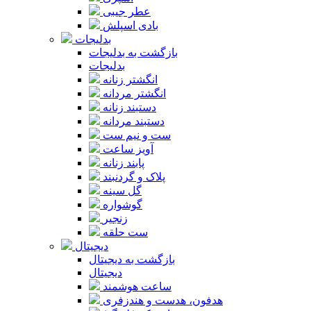
عطر جیبی
بادی اسپلش
بدلیجات
بازگشت به بدلیجات
بدلیجات
انگشتر زنانه
انگشتر مردانه
دستبند زنانه
دستبند مردانه
ست و نیم ست
آویز ساعت
پابند زنانه
پلاک و گردنبند
گل سینه
گوشواره
زنجیر
ست حلقه
دیجیتال
بازگشت به دیجیتال
دیجیتال
ساعت هوشمند
هدفون، هدست و هندزفری