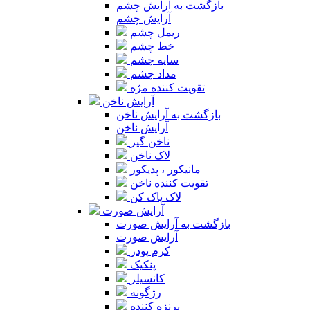
بازگشت به آرایش چشم
آرایش چشم
ریمل چشم
خط چشم
سایه چشم
مداد چشم
تقویت کننده مژه
آرایش ناخن
بازگشت به آرایش ناخن
آرایش ناخن
ناخن گیر
لاک ناخن
مانیکور ، پدیکور
تقویت کننده ناخن
لاک پاک کن
آرایش صورت
بازگشت به آرایش صورت
آرایش صورت
کرم پودر
پنکیک
کانسیلر
رژگونه
برنزه کننده