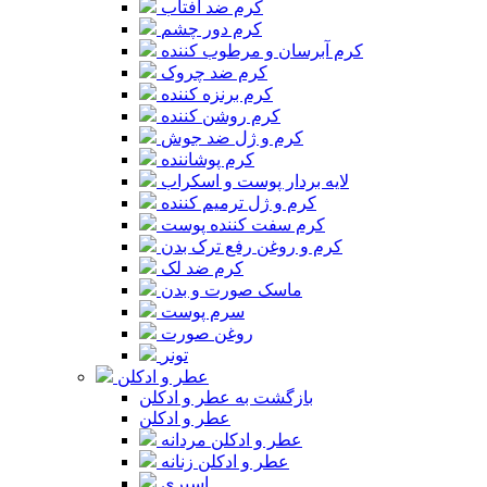
کرم ضد آفتاب
کرم دور چشم
کرم آبرسان و مرطوب کننده
کرم ضد چروک
کرم برنزه کننده
کرم روشن کننده
کرم و ژل ضد جوش
کرم پوشاننده
لایه بردار پوست و اسکراب
کرم و ژل ترمیم کننده
کرم سفت کننده پوست
کرم و روغن رفع ترک بدن
کرم ضد لک
ماسک صورت و بدن
سرم پوست
روغن صورت
تونر
عطر و ادکلن
بازگشت به عطر و ادکلن
عطر و ادکلن
عطر و ادکلن مردانه
عطر و ادکلن زنانه
اسپری