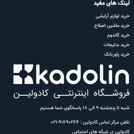
لینک های مفید
خرید لوازم آرایشی
خرید ماشین اصلاح
خرید کاندوم
خرید بدلیجات
خرید پاوربانک
شنبه تا پنجشنبه 9 الی 18 پاسخگوی شما هستیم
تلفن مرکز تماس کادولین : 91690264-021
کادولین در شبکه های اجتماعی