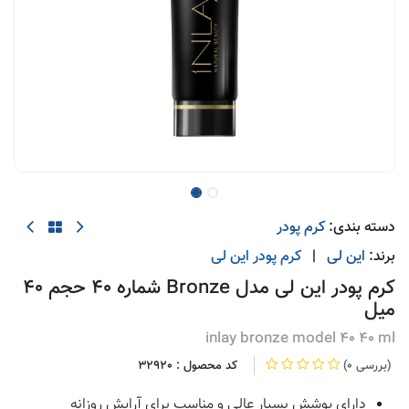
دسته بندی:
کرم پودر
برند:
این لی
|
کرم پودر
این لی
کرم پودر این لی مدل Bronze شماره 40 حجم 40
میل
inlay bronze model 40 40 ml
(0 بررسی)
کد محصول :
32920
دارای پوشش بسیار عالی و مناسب برای آرایش روزانه