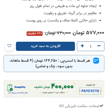
ایجاد جلوه ای مات و طبیعی در تمام طول روز
مقاوم در برابر گرما، تعریق و رطوبت
دارای حالتی کاملا صاف و یکدست بر روی پوست
577,000
تومان
720,000
تومان
20
٪ تخفیف
افزودن به سبد خرید
هر قسط با اسنپ‌پِی :
144,250
تومان (4 قسط ماهانه.
بدون سود، چک و ضامن)
ضمانت سلامت فیزیکی کالا
​