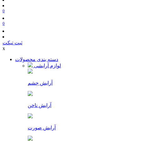
0
0
ثبت تیکت
x
دسته بندی محصولات
لوازم آرایشی
آرایش چشم
آرایش ناخن
آرایش صورت