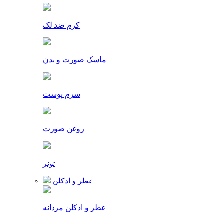
کرم ضد لک
ماسک صورت و بدن
سرم پوست
روغن صورت
تونر
عطر و ادکلن
عطر و ادکلن مردانه