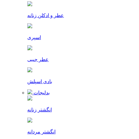
عطر و ادکلن زنانه
اسپری
عطر جیبی
بادی اسپلش
بدلیجات
انگشتر زنانه
انگشتر مردانه