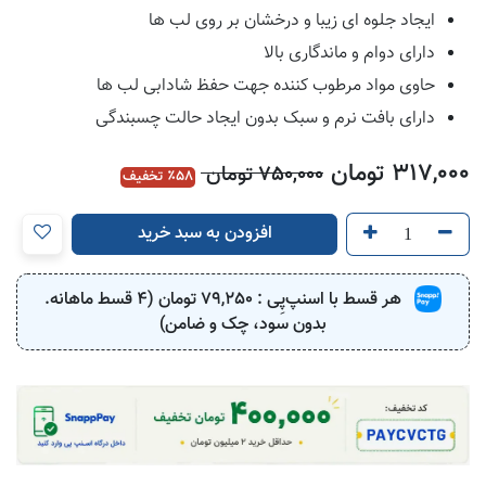
ایجاد جلوه ای زیبا و درخشان بر روی لب ها
دارای دوام و ماندگاری بالا
حاوی مواد مرطوب کننده جهت حفظ شادابی لب ها
دارای بافت نرم و سبک بدون ایجاد حالت چسبندگی
317,000
تومان
750,000
تومان
58
٪ تخفیف
افزودن به سبد خرید
هر قسط با اسنپ‌پِی :
79,250
تومان (4 قسط ماهانه.
بدون سود، چک و ضامن)