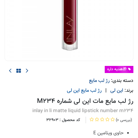
🎁هدیه داره
دسته بندی:
رژ لب مایع
برند:
این لی
|
رژ لب مایع
این لی
رژ لب مایع مات این لی شماره M234
inlay in li matte liquid lipstick number m234
(0 بررسی)
کد محصول :
32903
حاوی ویتامین E