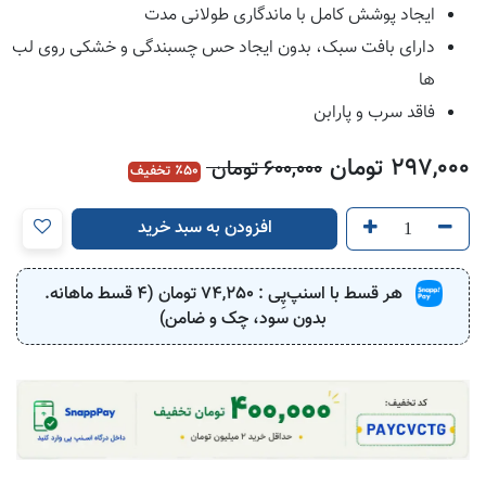
ایجاد پوشش کامل با ماندگاری طولانی مدت
دارای بافت سبک، بدون ایجاد حس چسبندگی و خشکی روی لب
ها
فاقد سرب و پارابن
297,000
تومان
600,000
تومان
50
٪ تخفیف
افزودن به سبد خرید
هر قسط با اسنپ‌پِی :
74,250
تومان (4 قسط ماهانه.
بدون سود، چک و ضامن)