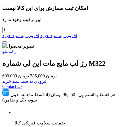
امکان ثبت سفارش برای این کالا نیست
این ترکیب وجود ندارد
افزودن به سبد خرید
افزودن به سبد خرید
رژ لب مایع
رژ لب مایع مات این لی شماره M322
تومان
385,000
تومان
600,000
افزودن به سبد سبد خرید
Contact Us
هر قسط با اسنپ‌پِی :
96,250
تومان (4 قسط ماهانه. بدون
سود، چک و ضامن)
ضمانت سلامت فیزیکی کالا