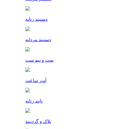
دستبند زنانه
دستبند مردانه
ست و نیم ست
آویز ساعت
پابند زنانه
پلاک و گردنبند