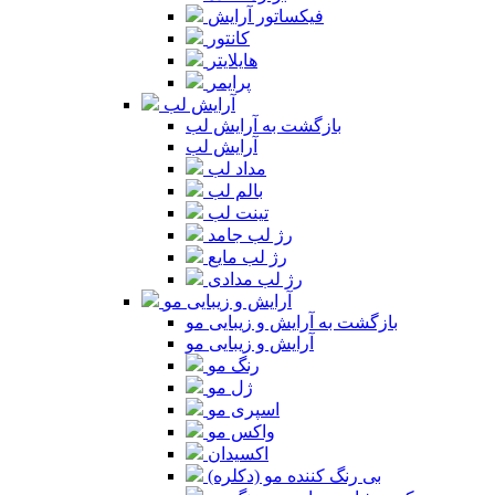
فیکساتور آرایش
کانتور
هایلایتر
پرایمر
آرایش لب
بازگشت به آرایش لب
آرایش لب
مداد لب
بالم لب
تینت لب
رژ لب جامد
رژ لب مایع
رژ لب مدادی
آرایش و زیبایی مو
بازگشت به آرایش و زیبایی مو
آرایش و زیبایی مو
رنگ مو
ژل مو
اسپری مو
واکس مو
اکسیدان
بی رنگ کننده مو (دکلره)