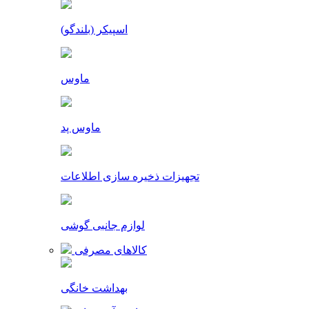
اسپیکر (بلندگو)
ماوس
ماوس پد
تجهیزات ذخیره سازی اطلاعات
لوازم جانبی گوشی
کالاهای مصرفی
بهداشت خانگی