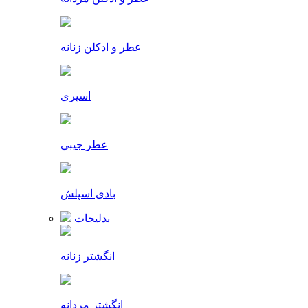
عطر و ادکلن زنانه
اسپری
عطر جیبی
بادی اسپلش
بدلیجات
انگشتر زنانه
انگشتر مردانه