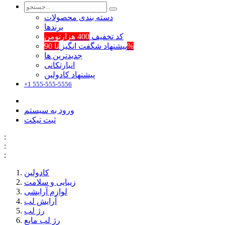
دسته بندی محصولات
برند‌ها
کد تخفیف
400 هزارتومن
تا 90%
پیشنهاد شگفت انگیز
جدیدترین ها
انبارتکانی
پیشنهاد کادولین
+1 555-555-5556
ورود به سیستم
ثبت تیکت
:
:
:
کادولین
زیبایی و سلامت
لوازم آرایشی
آرایش لب
رژ لب
رژ لب مایع