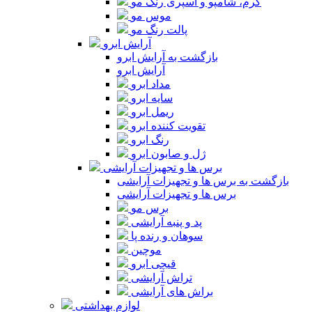
کرم، شامپو و اسپری رنگ مو
موس مو
پالت رنگ مو
آرایش ابرو
بازگشت به آرایش ابرو
آرایش ابرو
مداد ابرو
سایه ابرو
ریمل ابرو
تقویت کننده ابرو
رنگ ابرو
ژل و صابون ابرو
برس ها و تجهیزات آرایشی
بازگشت به برس ها و تجهیزات آرایشی
برس ها و تجهیزات آرایشی
برس مو
پد و پنبه آرایشی
سوهان و رنده پا
موچین
قیچی ابرو
تراش آرایشی
براش های آرایشی
لوازم بهداشتی