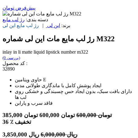
پیش‌فرض
تومان
دسته بندی:
رژ لب مایع
برند:
این لی
|
رژ لب مایع
این لی
رژ لب مایع مات این لی شماره M322
inlay in li matte liquid lipstick number m322
(0 بررسی)
کد محصول :
32890
حاوی ویتامین E
ایجاد پوشش کامل با ماندگاری طولانی مدت
دارای بافت سبک، بدون ایجاد حس چسبندگی و خشکی روی
لب ها
فاقد سرب و پارابن
تومان
600,000
تومان
600,000
تومان
385,000
٪ تخفیف
36
ریال
6,000,000
ریال
3,850,000