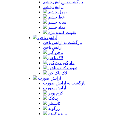
بازگشت به آرایش چشم
آرایش چشم
ریمل چشم
خط چشم
سایه چشم
مداد چشم
تقویت کننده مژه
آرایش ناخن
بازگشت به آرایش ناخن
آرایش ناخن
ناخن گیر
لاک ناخن
مانیکور ، پدیکور
تقویت کننده ناخن
لاک پاک کن
آرایش صورت
بازگشت به آرایش صورت
آرایش صورت
کرم پودر
پنکیک
کانسیلر
رژگونه
برنزه کننده