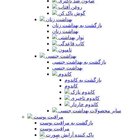
صابون ضد باکتری
روغن آفتاب
گوش پاک کن
بهداشت زنان
بازگشت به بهداشت زنان
بهداشت زنان
نوار بهداشتی
کاپ قاعدگی
تامپون
بهداشت جنسی
بازگشت به بهداشت جنسی
بهداشت جنسی
کاندوم
بازگشت به کاندوم
کاندوم
کاندوم نازک
کاندوم تاخیری
کاندوم خاردار
سایر محصولات بهداشت جنسی
مراقبت پوست
بازگشت به مراقبت پوست
مراقبت پوست
پاک کننده آرایش صورت