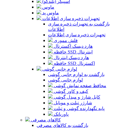
اسپیکر (بلندگو)
ماوس
ماوس پد
تجهیزات ذخیره سازی اطلاعات
بازگشت به تجهیزات ذخیره سازی
اطلاعات
تجهیزات ذخیره سازی اطلاعات
فلش مموری
هارد دیسک اکسترنال
حافظه SSD اینترنتال
هارد دیسک اینترنال
حافظه SSD اکسترنال
لوازم جانبی گوشی
بازگشت به لوازم جانبی گوشی
لوازم جانبی گوشی
محافظ صفحه نمایش گوشی
کیف و کاور گوشی
کابل شارژ و مبدل گوشی
شارژر تبلت و موبایل
پایه نگهدارنده گوشی و تبلت
پاوربانک
کالاهای مصرفی
بازگشت به کالاهای مصرفی