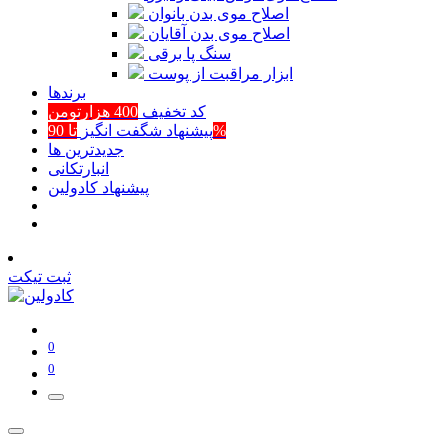
اصلاح موی بدن بانوان
اصلاح موی بدن آقایان
سنگ پا برقی
ابزار مراقبت از پوست
برند‌ها
کد تخفیف
400 هزارتومن
تا 90%
پیشنهاد شگفت انگیز
جدیدترین ها
انبارتکانی
پیشنهاد کادولین
ثبت تیکت
0
0