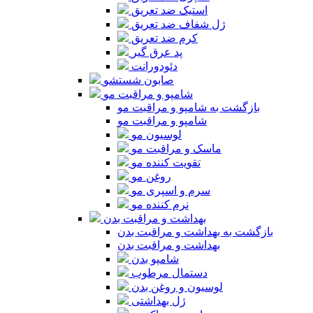
استیک ضد تعریق
ژل شفاف ضد تعریق
کرم ضد تعریق
پد عرق گیر
دئودورانت
صابون شستشو
شامپو و مراقبت مو
بازگشت به شامپو و مراقبت مو
شامپو و مراقبت مو
لوسیون مو
ماسک و مراقبت مو
تقویت کننده مو
روغن مو
سرم و اسپری مو
نرم کننده مو
بهداشت و مراقبت بدن
بازگشت به بهداشت و مراقبت بدن
بهداشت و مراقبت بدن
شامپو بدن
دستمال مرطوب
لوسیون و روغن بدن
ژل بهداشتی