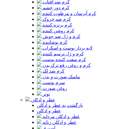
کرم ضد آفتاب
کرم دور چشم
کرم آبرسان و مرطوب کننده
کرم ضد چروک
کرم برنزه کننده
کرم روشن کننده
کرم و ژل ضد جوش
کرم پوشاننده
لایه بردار پوست و اسکراب
کرم و ژل ترمیم کننده
کرم سفت کننده پوست
کرم و روغن رفع ترک بدن
کرم ضد لک
ماسک صورت و بدن
سرم پوست
روغن صورت
تونر
عطر و ادکلن
بازگشت به عطر و ادکلن
عطر و ادکلن
عطر و ادکلن مردانه
عطر و ادکلن زنانه
اسپری