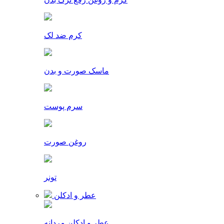
کرم ضد لک
ماسک صورت و بدن
سرم پوست
روغن صورت
تونر
عطر و ادکلن
عطر و ادکلن مردانه