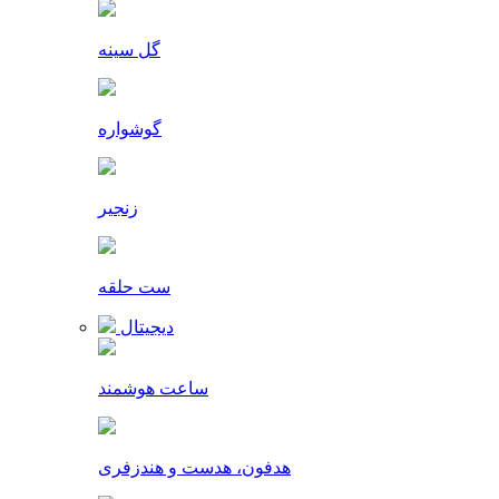
گل سینه
گوشواره
زنجیر
ست حلقه
دیجیتال
ساعت هوشمند
هدفون، هدست و هندزفری