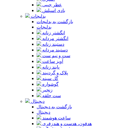
عطر جیبی
بادی اسپلش
بدلیجات
بازگشت به بدلیجات
بدلیجات
انگشتر زنانه
انگشتر مردانه
دستبند زنانه
دستبند مردانه
ست و نیم ست
آویز ساعت
پابند زنانه
پلاک و گردنبند
گل سینه
گوشواره
زنجیر
ست حلقه
دیجیتال
بازگشت به دیجیتال
دیجیتال
ساعت هوشمند
هدفون، هدست و هندزفری