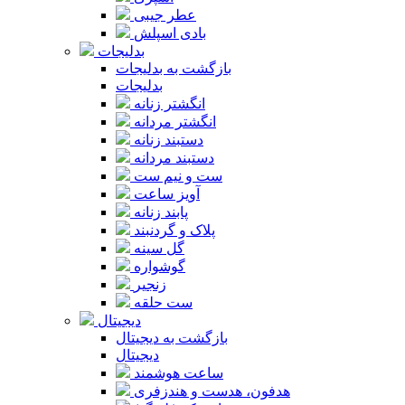
عطر جیبی
بادی اسپلش
بدلیجات
بازگشت به بدلیجات
بدلیجات
انگشتر زنانه
انگشتر مردانه
دستبند زنانه
دستبند مردانه
ست و نیم ست
آویز ساعت
پابند زنانه
پلاک و گردنبند
گل سینه
گوشواره
زنجیر
ست حلقه
دیجیتال
بازگشت به دیجیتال
دیجیتال
ساعت هوشمند
هدفون، هدست و هندزفری