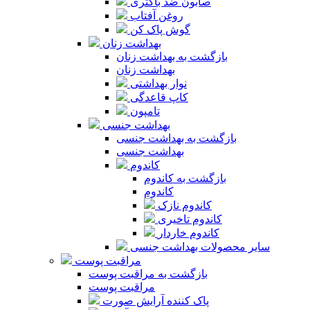
صابون ضد باکتری
روغن آفتاب
گوش پاک کن
بهداشت زنان
بازگشت به بهداشت زنان
بهداشت زنان
نوار بهداشتی
کاپ قاعدگی
تامپون
بهداشت جنسی
بازگشت به بهداشت جنسی
بهداشت جنسی
کاندوم
بازگشت به کاندوم
کاندوم
کاندوم نازک
کاندوم تاخیری
کاندوم خاردار
سایر محصولات بهداشت جنسی
مراقبت پوست
بازگشت به مراقبت پوست
مراقبت پوست
پاک کننده آرایش صورت