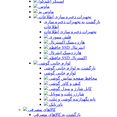
اسپیکر (بلندگو)
ماوس
ماوس پد
تجهیزات ذخیره سازی اطلاعات
بازگشت به تجهیزات ذخیره سازی
اطلاعات
تجهیزات ذخیره سازی اطلاعات
فلش مموری
هارد دیسک اکسترنال
حافظه SSD اینترنتال
هارد دیسک اینترنال
حافظه SSD اکسترنال
لوازم جانبی گوشی
بازگشت به لوازم جانبی گوشی
لوازم جانبی گوشی
محافظ صفحه نمایش گوشی
کیف و کاور گوشی
کابل شارژ و مبدل گوشی
شارژر تبلت و موبایل
پایه نگهدارنده گوشی و تبلت
پاوربانک
کالاهای مصرفی
بازگشت به کالاهای مصرفی