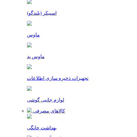
اسپیکر (بلندگو)
ماوس
ماوس پد
تجهیزات ذخیره سازی اطلاعات
لوازم جانبی گوشی
کالاهای مصرفی
بهداشت خانگی