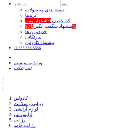
دسته بندی محصولات
برند‌ها
کد تخفیف
400 هزارتومن
تا 90%
پیشنهاد شگفت انگیز
جدیدترین ها
انبارتکانی
پیشنهاد کادولین
+1 555-555-5556
ورود به سیستم
ثبت تیکت
:
:
:
کادولین
زیبایی و سلامت
لوازم آرایشی
آرایش لب
رژ لب
رژ لب جامد