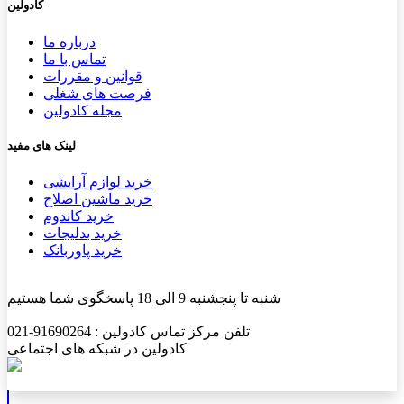
کادولین
درباره ما
تماس با ما
قوانین و مقررات
فرصت های شغلی
مجله کادولین
لینک های مفید
خرید لوازم آرایشی
خرید ماشین اصلاح
خرید کاندوم
خرید بدلیجات
خرید پاوربانک
شنبه تا پنجشنبه 9 الی 18 پاسخگوی شما هستیم
تلفن مرکز تماس کادولین : 91690264-021
کادولین در شبکه های اجتماعی