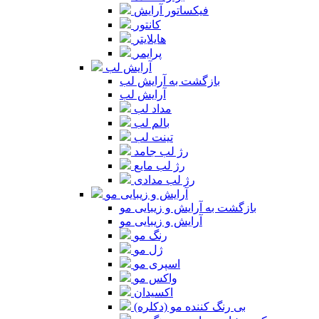
فیکساتور آرایش
کانتور
هایلایتر
پرایمر
آرایش لب
بازگشت به آرایش لب
آرایش لب
مداد لب
بالم لب
تینت لب
رژ لب جامد
رژ لب مایع
رژ لب مدادی
آرایش و زیبایی مو
بازگشت به آرایش و زیبایی مو
آرایش و زیبایی مو
رنگ مو
ژل مو
اسپری مو
واکس مو
اکسیدان
بی رنگ کننده مو (دکلره)