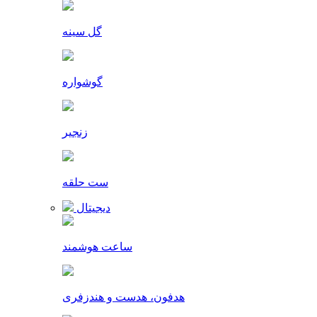
گل سینه
گوشواره
زنجیر
ست حلقه
دیجیتال
ساعت هوشمند
هدفون، هدست و هندزفری