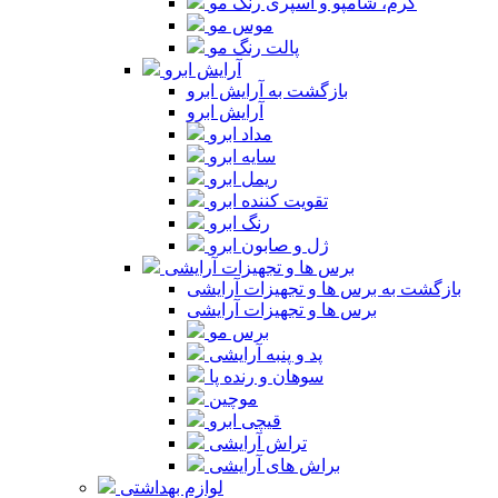
کرم، شامپو و اسپری رنگ مو
موس مو
پالت رنگ مو
آرایش ابرو
بازگشت به آرایش ابرو
آرایش ابرو
مداد ابرو
سایه ابرو
ریمل ابرو
تقویت کننده ابرو
رنگ ابرو
ژل و صابون ابرو
برس ها و تجهیزات آرایشی
بازگشت به برس ها و تجهیزات آرایشی
برس ها و تجهیزات آرایشی
برس مو
پد و پنبه آرایشی
سوهان و رنده پا
موچین
قیچی ابرو
تراش آرایشی
براش های آرایشی
لوازم بهداشتی