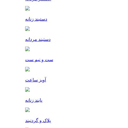
دستبند زنانه
دستبند مردانه
ست و نیم ست
آویز ساعت
پابند زنانه
پلاک و گردنبند