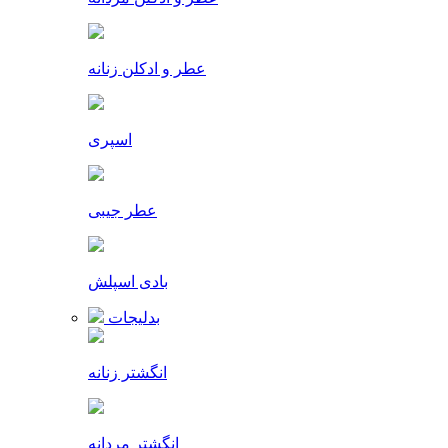
عطر و ادکلن زنانه
اسپری
عطر جیبی
بادی اسپلش
بدلیجات
انگشتر زنانه
انگشتر مردانه