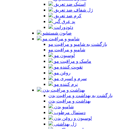
استیک ضد تعریق
ژل شفاف ضد تعریق
کرم ضد تعریق
پد عرق گیر
دئودورانت
صابون شستشو
شامپو و مراقبت مو
بازگشت به شامپو و مراقبت مو
شامپو و مراقبت مو
لوسیون مو
ماسک و مراقبت مو
تقویت کننده مو
روغن مو
سرم و اسپری مو
نرم کننده مو
بهداشت و مراقبت بدن
بازگشت به بهداشت و مراقبت بدن
بهداشت و مراقبت بدن
شامپو بدن
دستمال مرطوب
لوسیون و روغن بدن
ژل بهداشتی