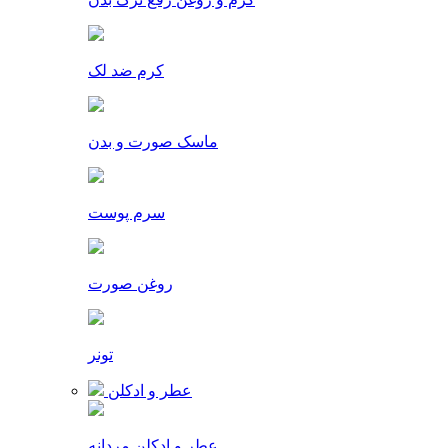
کرم ضد لک
ماسک صورت و بدن
سرم پوست
روغن صورت
تونر
عطر و ادکلن
عطر و ادکلن مردانه