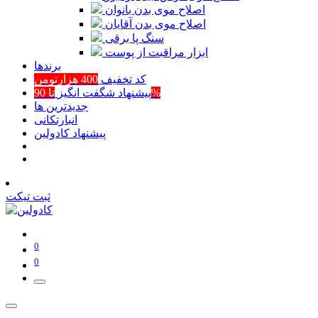
اصلاح موی بدن بانوان
اصلاح موی بدن آقایان
سنگ پا برقی
ابزار مراقبت از پوست
برند‌ها
کد تخفیف
400 هزارتومن
تا 90%
پیشنهاد شگفت انگیز
جدیدترین ها
انبارتکانی
پیشنهاد کادولین
ثبت تیکت
0
0