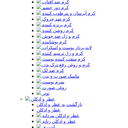
کرم ضد آفتاب
کرم دور چشم
کرم آبرسان و مرطوب کننده
کرم ضد چروک
کرم برنزه کننده
کرم روشن کننده
کرم و ژل ضد جوش
کرم پوشاننده
لایه بردار پوست و اسکراب
کرم و ژل ترمیم کننده
کرم سفت کننده پوست
کرم و روغن رفع ترک بدن
کرم ضد لک
ماسک صورت و بدن
سرم پوست
روغن صورت
تونر
عطر و ادکلن
بازگشت به عطر و ادکلن
عطر و ادکلن
عطر و ادکلن مردانه
عطر و ادکلن زنانه
اسپری