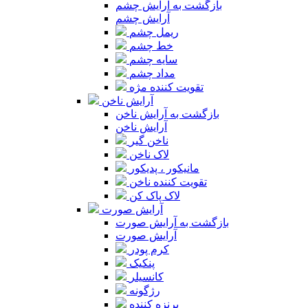
بازگشت به آرایش چشم
آرایش چشم
ریمل چشم
خط چشم
سایه چشم
مداد چشم
تقویت کننده مژه
آرایش ناخن
بازگشت به آرایش ناخن
آرایش ناخن
ناخن گیر
لاک ناخن
مانیکور ، پدیکور
تقویت کننده ناخن
لاک پاک کن
آرایش صورت
بازگشت به آرایش صورت
آرایش صورت
کرم پودر
پنکیک
کانسیلر
رژگونه
برنزه کننده