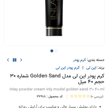
دسته بندی:
کرم پودر
برند:
این لی
|
کرم پودر
این لی
کرم پودر این لی مدل Golden Sand شماره 30
حجم 40 میل
inlay powder cream inly model golden sand 30 40 ml
(0 بررسی)
کد محصول :
32918
دارای پوشش بسیار عالی و مناسب برای آرایش روزانه