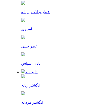
عطر و ادکلن زنانه
اسپری
عطر جیبی
بادی اسپلش
بدلیجات
انگشتر زنانه
انگشتر مردانه