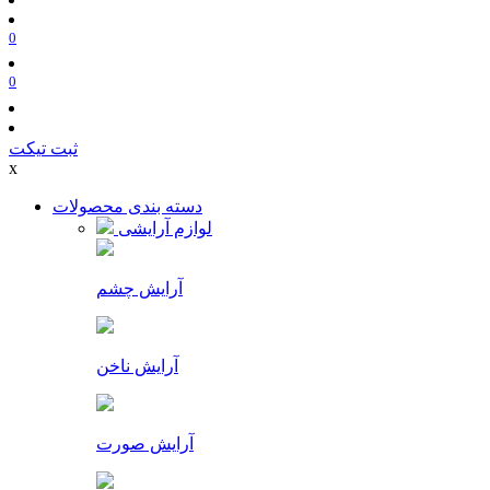
0
0
ثبت تیکت
x
دسته بندی محصولات
لوازم آرایشی
آرایش چشم
آرایش ناخن
آرایش صورت