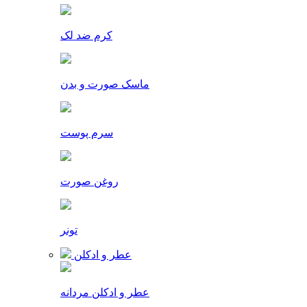
کرم ضد لک
ماسک صورت و بدن
سرم پوست
روغن صورت
تونر
عطر و ادکلن
عطر و ادکلن مردانه