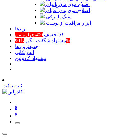
اصلاح موی بدن بانوان
اصلاح موی بدن آقایان
سنگ پا برقی
ابزار مراقبت از پوست
برند‌ها
کد تخفیف
400 هزارتومن
تا 90%
پیشنهاد شگفت انگیز
جدیدترین ها
انبارتکانی
پیشنهاد کادولین
ثبت تیکت
0
0