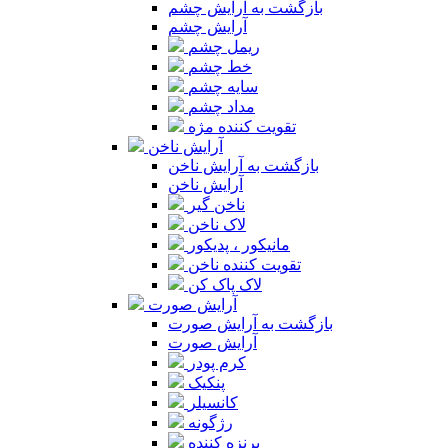
بازگشت به آرایش چشم
آرایش چشم
ریمل چشم
خط چشم
سایه چشم
مداد چشم
تقویت کننده مژه
آرایش ناخن
بازگشت به آرایش ناخن
آرایش ناخن
ناخن گیر
لاک ناخن
مانیکور ، پدیکور
تقویت کننده ناخن
لاک پاک کن
آرایش صورت
بازگشت به آرایش صورت
آرایش صورت
کرم پودر
پنکیک
کانسیلر
رژگونه
برنزه کننده