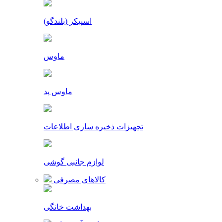
اسپیکر (بلندگو)
ماوس
ماوس پد
تجهیزات ذخیره سازی اطلاعات
لوازم جانبی گوشی
کالاهای مصرفی
بهداشت خانگی