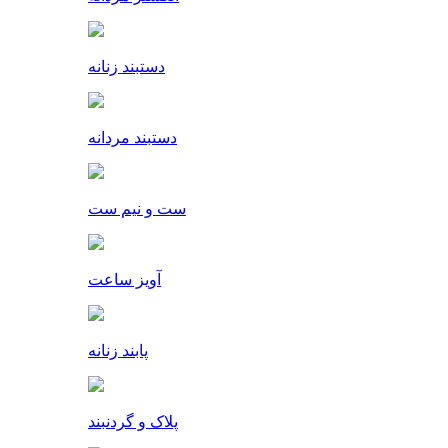
دستبند زنانه
دستبند مردانه
ست و نیم ست
آویز ساعت
پابند زنانه
پلاک و گردنبند