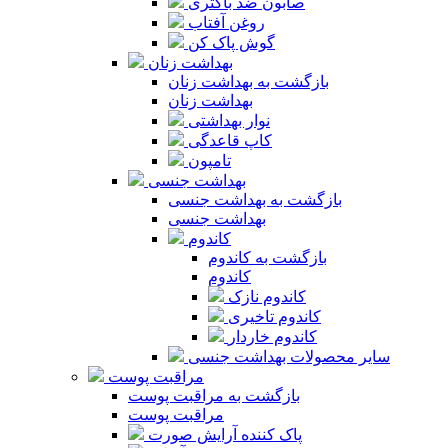
صابون ضد باکتری
روغن آفتاب
گوش پاک کن
بهداشت زنان
بازگشت به بهداشت زنان
بهداشت زنان
نوار بهداشتی
کاپ قاعدگی
تامپون
بهداشت جنسی
بازگشت به بهداشت جنسی
بهداشت جنسی
کاندوم
بازگشت به کاندوم
کاندوم
کاندوم نازک
کاندوم تاخیری
کاندوم خاردار
سایر محصولات بهداشت جنسی
مراقبت پوست
بازگشت به مراقبت پوست
مراقبت پوست
پاک کننده آرایش صورت