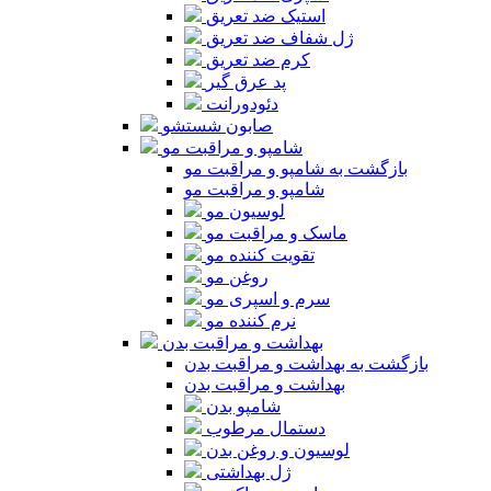
استیک ضد تعریق
ژل شفاف ضد تعریق
کرم ضد تعریق
پد عرق گیر
دئودورانت
صابون شستشو
شامپو و مراقبت مو
بازگشت به شامپو و مراقبت مو
شامپو و مراقبت مو
لوسیون مو
ماسک و مراقبت مو
تقویت کننده مو
روغن مو
سرم و اسپری مو
نرم کننده مو
بهداشت و مراقبت بدن
بازگشت به بهداشت و مراقبت بدن
بهداشت و مراقبت بدن
شامپو بدن
دستمال مرطوب
لوسیون و روغن بدن
ژل بهداشتی