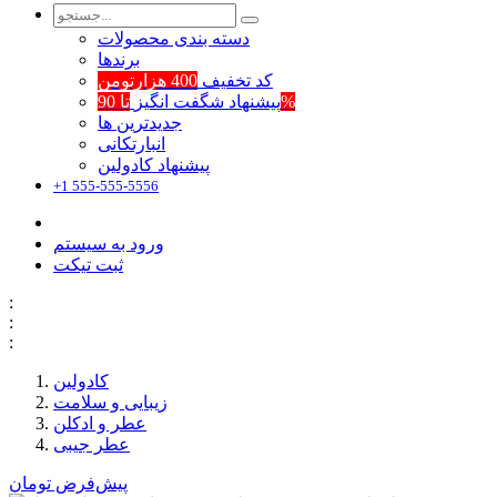
دسته بندی محصولات
برند‌ها
کد تخفیف
400 هزارتومن
تا 90%
پیشنهاد شگفت انگیز
جدیدترین ها
انبارتکانی
پیشنهاد کادولین
+1 555-555-5556
ورود به سیستم
ثبت تیکت
:
:
:
کادولین
زیبایی و سلامت
عطر و ادکلن
عطر جیبی
پیش‌فرض
تومان