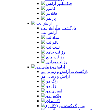
فیکساتور آرایش
کانتور
هایلایتر
پرایمر
آرایش لب
بازگشت به آرایش لب
آرایش لب
مداد لب
بالم لب
تینت لب
رژ لب جامد
رژ لب مایع
رژ لب مدادی
آرایش و زیبایی مو
بازگشت به آرایش و زیبایی مو
آرایش و زیبایی مو
رنگ مو
ژل مو
اسپری مو
واکس مو
اکسیدان
بی رنگ کننده مو (دکلره)