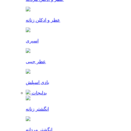
عطر و ادکلن زنانه
اسپری
عطر جیبی
بادی اسپلش
بدلیجات
انگشتر زنانه
انگشتر مردانه