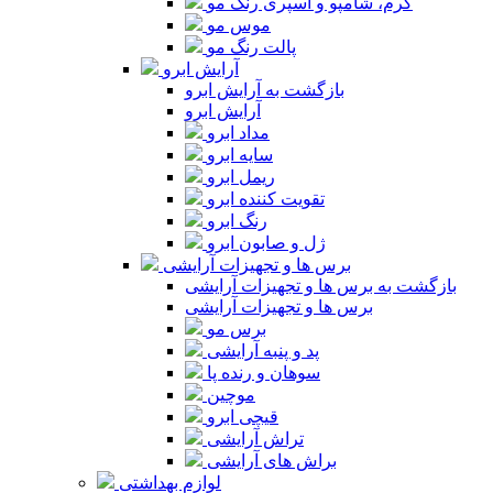
کرم، شامپو و اسپری رنگ مو
موس مو
پالت رنگ مو
آرایش ابرو
بازگشت به آرایش ابرو
آرایش ابرو
مداد ابرو
سایه ابرو
ریمل ابرو
تقویت کننده ابرو
رنگ ابرو
ژل و صابون ابرو
برس ها و تجهیزات آرایشی
بازگشت به برس ها و تجهیزات آرایشی
برس ها و تجهیزات آرایشی
برس مو
پد و پنبه آرایشی
سوهان و رنده پا
موچین
قیچی ابرو
تراش آرایشی
براش های آرایشی
لوازم بهداشتی