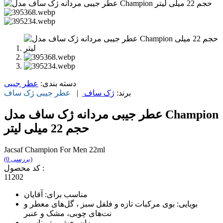
دسته بندی:
عطر جیبی
برند:
ژک ساف
|
عطر جیبی
ژک ساف
عطر جیبی مردانه ژک ساف مدل Champion
حجم 22 میلی لیتر
Jacsaf Champion For Men 22ml
(0 بررسی)
کد محصول :
11202
مناسب برای: آقایان
بویایی: بوی مرکبات تازه و فلفل سبز ، گل‌های معطر و
نت‌های چوبی، مشک و عنبر
میزان پخش بو: مناسب