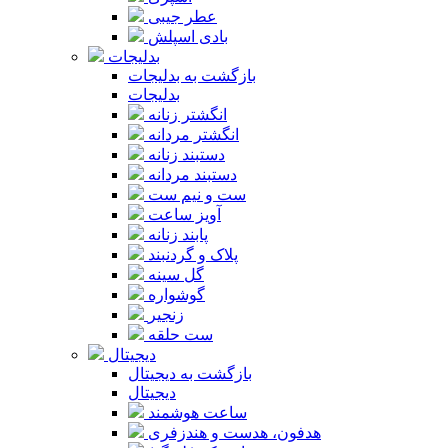
عطر جیبی
بادی اسپلش
بدلیجات
بازگشت به بدلیجات
بدلیجات
انگشتر زنانه
انگشتر مردانه
دستبند زنانه
دستبند مردانه
ست و نیم ست
آویز ساعت
پابند زنانه
پلاک و گردنبند
گل سینه
گوشواره
زنجیر
ست حلقه
دیجیتال
بازگشت به دیجیتال
دیجیتال
ساعت هوشمند
هدفون، هدست و هندزفری