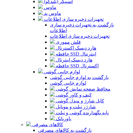
اسپیکر (بلندگو)
ماوس
ماوس پد
تجهیزات ذخیره سازی اطلاعات
بازگشت به تجهیزات ذخیره سازی
اطلاعات
تجهیزات ذخیره سازی اطلاعات
فلش مموری
هارد دیسک اکسترنال
حافظه SSD اینترنتال
هارد دیسک اینترنال
حافظه SSD اکسترنال
لوازم جانبی گوشی
بازگشت به لوازم جانبی گوشی
لوازم جانبی گوشی
محافظ صفحه نمایش گوشی
کیف و کاور گوشی
کابل شارژ و مبدل گوشی
شارژر تبلت و موبایل
پایه نگهدارنده گوشی و تبلت
پاوربانک
کالاهای مصرفی
بازگشت به کالاهای مصرفی