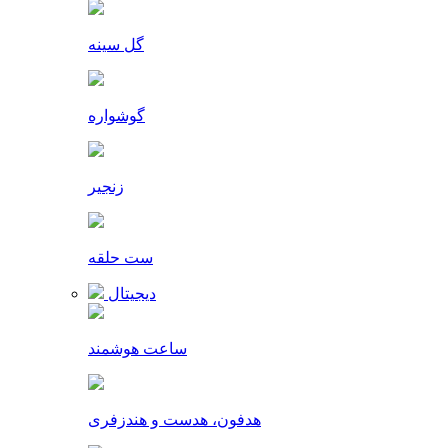
گل سینه
گوشواره
زنجیر
ست حلقه
دیجیتال
ساعت هوشمند
هدفون، هدست و هندزفری