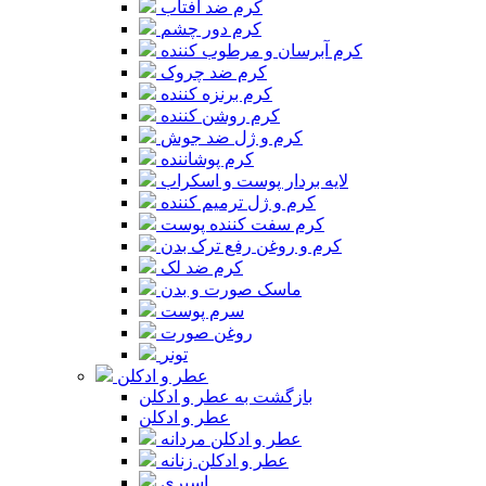
کرم ضد آفتاب
کرم دور چشم
کرم آبرسان و مرطوب کننده
کرم ضد چروک
کرم برنزه کننده
کرم روشن کننده
کرم و ژل ضد جوش
کرم پوشاننده
لایه بردار پوست و اسکراب
کرم و ژل ترمیم کننده
کرم سفت کننده پوست
کرم و روغن رفع ترک بدن
کرم ضد لک
ماسک صورت و بدن
سرم پوست
روغن صورت
تونر
عطر و ادکلن
بازگشت به عطر و ادکلن
عطر و ادکلن
عطر و ادکلن مردانه
عطر و ادکلن زنانه
اسپری