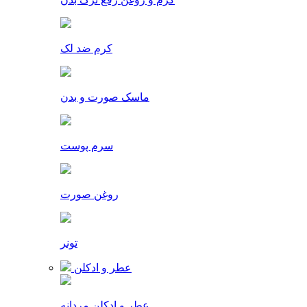
کرم ضد لک
ماسک صورت و بدن
سرم پوست
روغن صورت
تونر
عطر و ادکلن
عطر و ادکلن مردانه