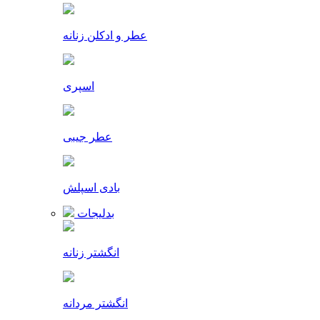
عطر و ادکلن زنانه
اسپری
عطر جیبی
بادی اسپلش
بدلیجات
انگشتر زنانه
انگشتر مردانه