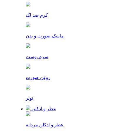
کرم ضد لک
ماسک صورت و بدن
سرم پوست
روغن صورت
تونر
عطر و ادکلن
عطر و ادکلن مردانه