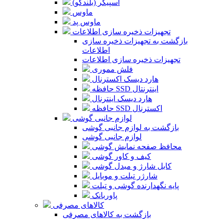
اسپیکر (بلندگو)
ماوس
ماوس پد
تجهیزات ذخیره سازی اطلاعات
بازگشت به تجهیزات ذخیره سازی
اطلاعات
تجهیزات ذخیره سازی اطلاعات
فلش مموری
هارد دیسک اکسترنال
حافظه SSD اینترنتال
هارد دیسک اینترنال
حافظه SSD اکسترنال
لوازم جانبی گوشی
بازگشت به لوازم جانبی گوشی
لوازم جانبی گوشی
محافظ صفحه نمایش گوشی
کیف و کاور گوشی
کابل شارژ و مبدل گوشی
شارژر تبلت و موبایل
پایه نگهدارنده گوشی و تبلت
پاوربانک
کالاهای مصرفی
بازگشت به کالاهای مصرفی