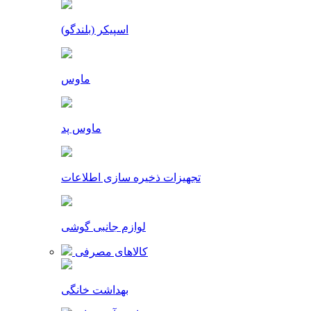
اسپیکر (بلندگو)
ماوس
ماوس پد
تجهیزات ذخیره سازی اطلاعات
لوازم جانبی گوشی
کالاهای مصرفی
بهداشت خانگی