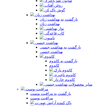
صابون ضد باکتری
روغن آفتاب
گوش پاک کن
بهداشت زنان
بازگشت به بهداشت زنان
بهداشت زنان
نوار بهداشتی
کاپ قاعدگی
تامپون
بهداشت جنسی
بازگشت به بهداشت جنسی
بهداشت جنسی
کاندوم
بازگشت به کاندوم
کاندوم
کاندوم نازک
کاندوم تاخیری
کاندوم خاردار
سایر محصولات بهداشت جنسی
مراقبت پوست
بازگشت به مراقبت پوست
مراقبت پوست
پاک کننده آرایش صورت