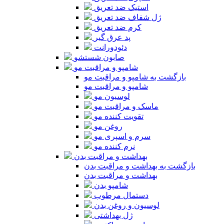
استیک ضد تعریق
ژل شفاف ضد تعریق
کرم ضد تعریق
پد عرق گیر
دئودورانت
صابون شستشو
شامپو و مراقبت مو
بازگشت به شامپو و مراقبت مو
شامپو و مراقبت مو
لوسیون مو
ماسک و مراقبت مو
تقویت کننده مو
روغن مو
سرم و اسپری مو
نرم کننده مو
بهداشت و مراقبت بدن
بازگشت به بهداشت و مراقبت بدن
بهداشت و مراقبت بدن
شامپو بدن
دستمال مرطوب
لوسیون و روغن بدن
ژل بهداشتی