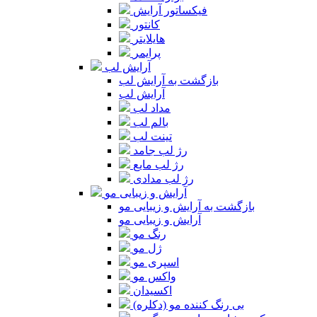
فیکساتور آرایش
کانتور
هایلایتر
پرایمر
آرایش لب
بازگشت به آرایش لب
آرایش لب
مداد لب
بالم لب
تینت لب
رژ لب جامد
رژ لب مایع
رژ لب مدادی
آرایش و زیبایی مو
بازگشت به آرایش و زیبایی مو
آرایش و زیبایی مو
رنگ مو
ژل مو
اسپری مو
واکس مو
اکسیدان
بی رنگ کننده مو (دکلره)