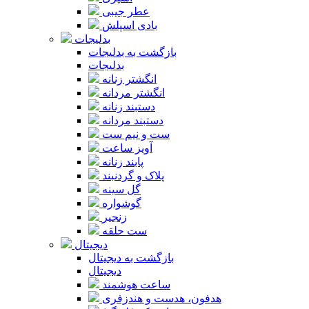
عطر جیبی
بادی اسپلش
بدلیجات
بازگشت به بدلیجات
بدلیجات
انگشتر زنانه
انگشتر مردانه
دستبند زنانه
دستبند مردانه
ست و نیم ست
آویز ساعت
پابند زنانه
پلاک و گردنبند
گل سینه
گوشواره
زنجیر
ست حلقه
دیجیتال
بازگشت به دیجیتال
دیجیتال
ساعت هوشمند
هدفون، هدست و هندزفری