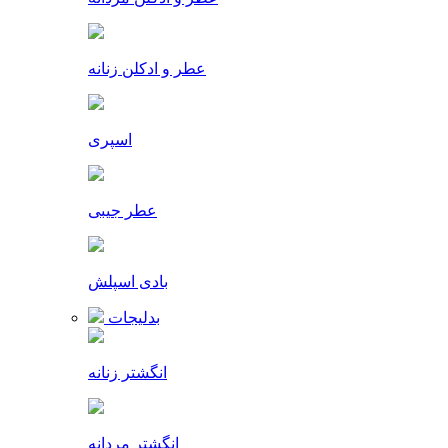
عطر و ادکلن زنانه
اسپری
عطر جیبی
بادی اسپلش
بدلیجات
انگشتر زنانه
انگشتر مردانه