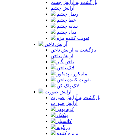
بازگشت به آرایش چشم
آرایش چشم
ریمل چشم
خط چشم
سایه چشم
مداد چشم
تقویت کننده مژه
آرایش ناخن
بازگشت به آرایش ناخن
آرایش ناخن
ناخن گیر
لاک ناخن
مانیکور ، پدیکور
تقویت کننده ناخن
لاک پاک کن
آرایش صورت
بازگشت به آرایش صورت
آرایش صورت
کرم پودر
پنکیک
کانسیلر
رژگونه
برنزه کننده