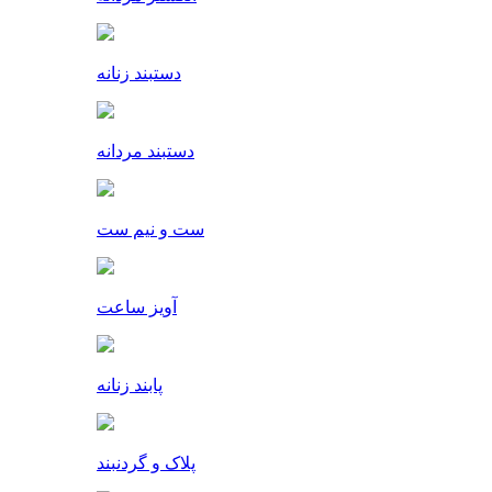
دستبند زنانه
دستبند مردانه
ست و نیم ست
آویز ساعت
پابند زنانه
پلاک و گردنبند