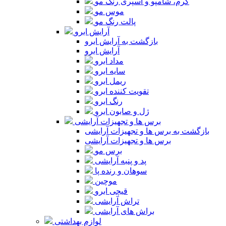
کرم، شامپو و اسپری رنگ مو
موس مو
پالت رنگ مو
آرایش ابرو
بازگشت به آرایش ابرو
آرایش ابرو
مداد ابرو
سایه ابرو
ریمل ابرو
تقویت کننده ابرو
رنگ ابرو
ژل و صابون ابرو
برس ها و تجهیزات آرایشی
بازگشت به برس ها و تجهیزات آرایشی
برس ها و تجهیزات آرایشی
برس مو
پد و پنبه آرایشی
سوهان و رنده پا
موچین
قیچی ابرو
تراش آرایشی
براش های آرایشی
لوازم بهداشتی