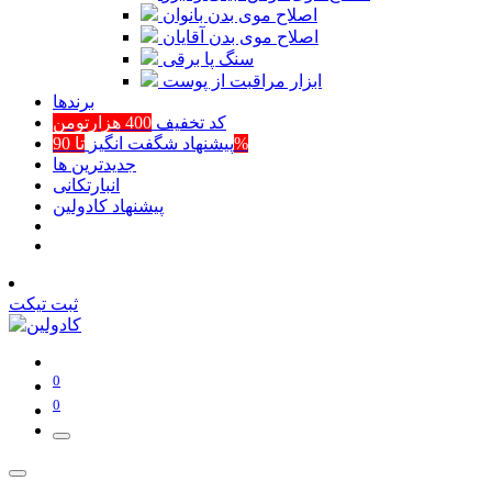
اصلاح موی بدن بانوان
اصلاح موی بدن آقایان
سنگ پا برقی
ابزار مراقبت از پوست
برند‌ها
کد تخفیف
400 هزارتومن
تا 90%
پیشنهاد شگفت انگیز
جدیدترین ها
انبارتکانی
پیشنهاد کادولین
ثبت تیکت
0
0