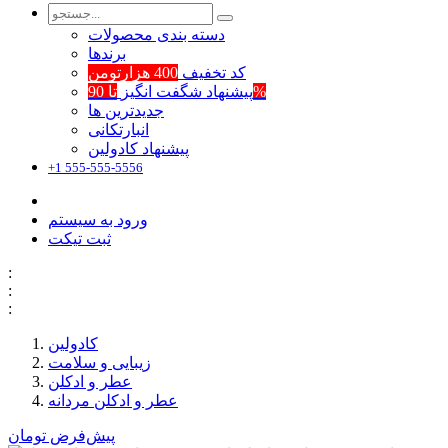
دسته بندی محصولات
برند‌ها
کد تخفیف
400 هزارتومن
تا 90%
پیشنهاد شگفت انگیز
جدیدترین ها
انبارتکانی
پیشنهاد کادولین
+1 555-555-5556
ورود به سیستم
ثبت تیکت
:
:
:
کادولین
زیبایی و سلامت
عطر و ادکلن
عطر و ادکلن مردانه
پیش‌فرض
تومان