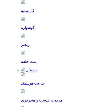
گل سینه
گوشواره
زنجیر
ست حلقه
دیجیتال
ساعت هوشمند
هدفون، هدست و هندزفری