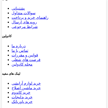
پشتیب​​
انی
سوالات متداول
راهنمای خرید و پرداخت
رویه های ارسال
شرایط مرجوعی
کادولین
درباره ما
تماس با ما
قوانین و مقررات
فرصت های شغلی
مجله کادولین
لینک های مفید
خرید لوازم آرایشی
خرید ماشین اصلاح
خرید کاندوم
خرید بدلیجات
خرید پاوربانک