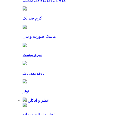
کرم ضد لک
ماسک صورت و بدن
سرم پوست
روغن صورت
تونر
عطر و ادکلن
عطر و ادکلن مردانه