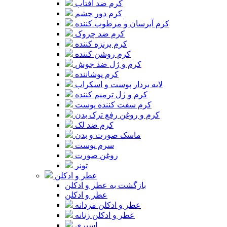
کرم ضد آفتاب
کرم دور چشم
کرم آبرسان و مرطوب کننده
کرم ضد چروک
کرم برنزه کننده
کرم روشن کننده
کرم و ژل ضد جوش
کرم پوشاننده
لایه بردار پوست و اسکراب
کرم و ژل ترمیم کننده
کرم سفت کننده پوست
کرم و روغن رفع ترک بدن
کرم ضد لک
ماسک صورت و بدن
سرم پوست
روغن صورت
تونر
عطر و ادکلن
بازگشت به عطر و ادکلن
عطر و ادکلن
عطر و ادکلن مردانه
عطر و ادکلن زنانه
اسپری