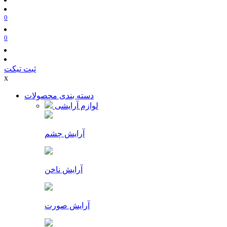
0
0
ثبت تیکت
x
دسته بندی محصولات
لوازم آرایشی
آرایش چشم
آرایش ناخن
آرایش صورت