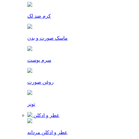
کرم ضد لک
ماسک صورت و بدن
سرم پوست
روغن صورت
تونر
عطر و ادکلن
عطر و ادکلن مردانه