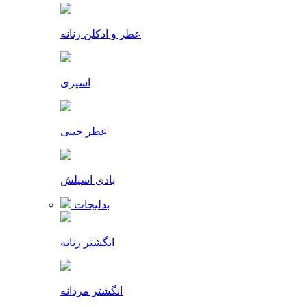
عطر و ادکلن زنانه
اسپری
عطر جیبی
بادی اسپلش
بدلیجات
انگشتر زنانه
انگشتر مردانه