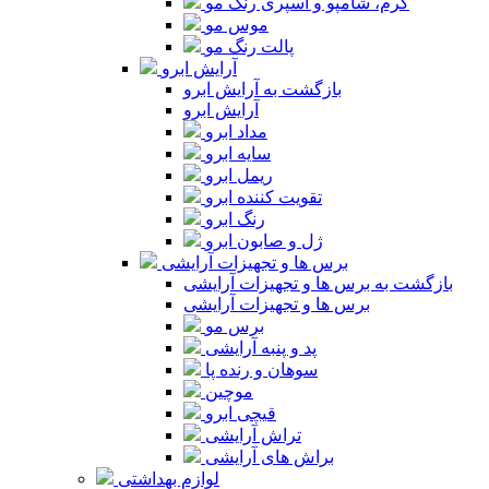
کرم، شامپو و اسپری رنگ مو
موس مو
پالت رنگ مو
آرایش ابرو
بازگشت به آرایش ابرو
آرایش ابرو
مداد ابرو
سایه ابرو
ریمل ابرو
تقویت کننده ابرو
رنگ ابرو
ژل و صابون ابرو
برس ها و تجهیزات آرایشی
بازگشت به برس ها و تجهیزات آرایشی
برس ها و تجهیزات آرایشی
برس مو
پد و پنبه آرایشی
سوهان و رنده پا
موچین
قیچی ابرو
تراش آرایشی
براش های آرایشی
لوازم بهداشتی