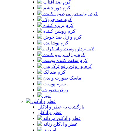
کرم ضد آفتاب
کرم دور چشم
کرم آبرسان و مرطوب کننده
کرم ضد چروک
کرم برنزه کننده
کرم روشن کننده
کرم و ژل ضد جوش
کرم پوشاننده
لایه بردار پوست و اسکراب
کرم و ژل ترمیم کننده
کرم سفت کننده پوست
کرم و روغن رفع ترک بدن
کرم ضد لک
ماسک صورت و بدن
سرم پوست
روغن صورت
تونر
عطر و ادکلن
بازگشت به عطر و ادکلن
عطر و ادکلن
عطر و ادکلن مردانه
عطر و ادکلن زنانه
اسپری