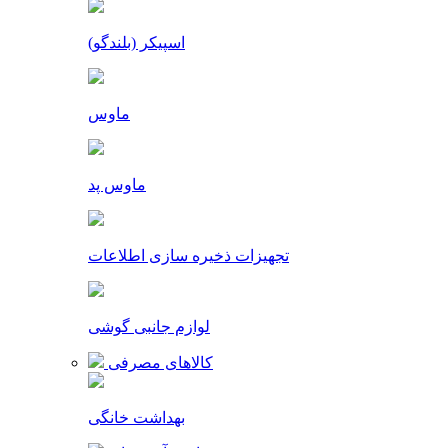
اسپیکر (بلندگو)
ماوس
ماوس پد
تجهیزات ذخیره سازی اطلاعات
لوازم جانبی گوشی
کالاهای مصرفی
بهداشت خانگی