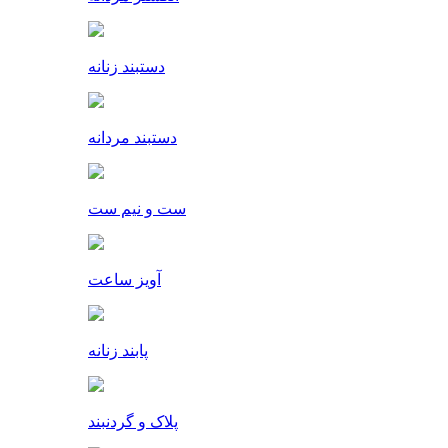
دستبند زنانه
دستبند مردانه
ست و نیم ست
آویز ساعت
پابند زنانه
پلاک و گردنبند