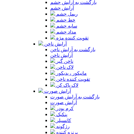
بازگشت به آرایش چشم
آرایش چشم
ریمل چشم
خط چشم
سایه چشم
مداد چشم
تقویت کننده مژه
آرایش ناخن
بازگشت به آرایش ناخن
آرایش ناخن
ناخن گیر
لاک ناخن
مانیکور ، پدیکور
تقویت کننده ناخن
لاک پاک کن
آرایش صورت
بازگشت به آرایش صورت
آرایش صورت
کرم پودر
پنکیک
کانسیلر
رژگونه
برنزه کننده