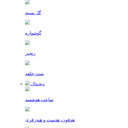
گل سینه
گوشواره
زنجیر
ست حلقه
دیجیتال
ساعت هوشمند
هدفون، هدست و هندزفری