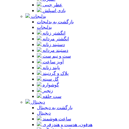
عطر جیبی
بادی اسپلش
بدلیجات
بازگشت به بدلیجات
بدلیجات
انگشتر زنانه
انگشتر مردانه
دستبند زنانه
دستبند مردانه
ست و نیم ست
آویز ساعت
پابند زنانه
پلاک و گردنبند
گل سینه
گوشواره
زنجیر
ست حلقه
دیجیتال
بازگشت به دیجیتال
دیجیتال
ساعت هوشمند
هدفون، هدست و هندزفری