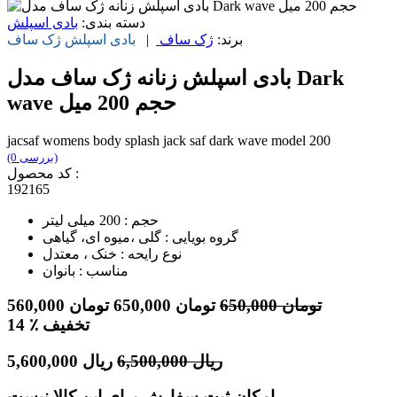
دسته بندی:
بادی اسپلش
برند:
ژک ساف
|
بادی اسپلش
ژک ساف
بادی اسپلش زنانه ژک ساف مدل Dark
wave حجم 200 میل
jacsaf womens body splash jack saf dark wave model 200
(0 بررسی)
کد محصول :
192165
حجم : 200 میلی لیتر
گروه بویایی : گلی ،میوه ای، گیاهی
نوع رایحه : خنک ، معتدل
مناسب : بانوان
تومان
650,000
تومان
650,000
تومان
560,000
٪ تخفیف
14
ریال
6,500,000
ریال
5,600,000
امکان ثبت سفارش برای این کالا نیست