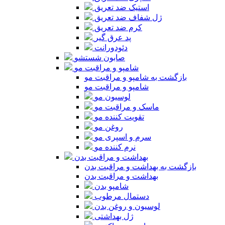
استیک ضد تعریق
ژل شفاف ضد تعریق
کرم ضد تعریق
پد عرق گیر
دئودورانت
صابون شستشو
شامپو و مراقبت مو
بازگشت به شامپو و مراقبت مو
شامپو و مراقبت مو
لوسیون مو
ماسک و مراقبت مو
تقویت کننده مو
روغن مو
سرم و اسپری مو
نرم کننده مو
بهداشت و مراقبت بدن
بازگشت به بهداشت و مراقبت بدن
بهداشت و مراقبت بدن
شامپو بدن
دستمال مرطوب
لوسیون و روغن بدن
ژل بهداشتی