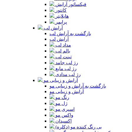
فیکساتور آرایش
کانتور
هایلایتر
پرایمر
آرایش لب
بازگشت به آرایش لب
آرایش لب
مداد لب
بالم لب
تینت لب
رژ لب جامد
رژ لب مایع
رژ لب مدادی
آرایش و زیبایی مو
بازگشت به آرایش و زیبایی مو
آرایش و زیبایی مو
رنگ مو
ژل مو
اسپری مو
واکس مو
اکسیدان
بی رنگ کننده مو (دکلره)