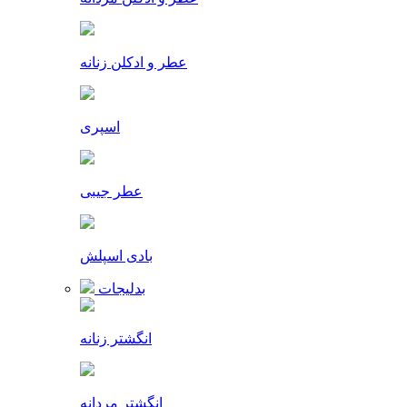
عطر و ادکلن زنانه
اسپری
عطر جیبی
بادی اسپلش
بدلیجات
انگشتر زنانه
انگشتر مردانه