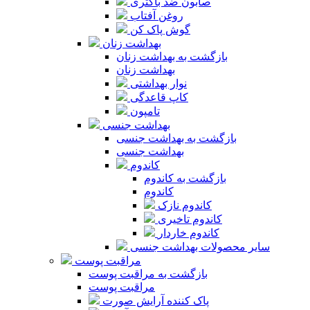
صابون ضد باکتری
روغن آفتاب
گوش پاک کن
بهداشت زنان
بازگشت به بهداشت زنان
بهداشت زنان
نوار بهداشتی
کاپ قاعدگی
تامپون
بهداشت جنسی
بازگشت به بهداشت جنسی
بهداشت جنسی
کاندوم
بازگشت به کاندوم
کاندوم
کاندوم نازک
کاندوم تاخیری
کاندوم خاردار
سایر محصولات بهداشت جنسی
مراقبت پوست
بازگشت به مراقبت پوست
مراقبت پوست
پاک کننده آرایش صورت