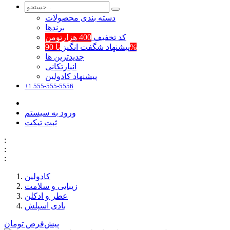
دسته بندی محصولات
برند‌ها
کد تخفیف
400 هزارتومن
تا 90%
پیشنهاد شگفت انگیز
جدیدترین ها
انبارتکانی
پیشنهاد کادولین
+1 555-555-5556
ورود به سیستم
ثبت تیکت
:
:
:
کادولین
زیبایی و سلامت
عطر و ادکلن
بادی اسپلش
پیش‌فرض
تومان