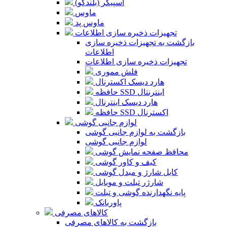
اسپیکر (بلندگو)
ماوس
ماوس پد
تجهیزات ذخیره سازی اطلاعات
بازگشت به تجهیزات ذخیره سازی
اطلاعات
تجهیزات ذخیره سازی اطلاعات
فلش مموری
هارد دیسک اکسترنال
حافظه SSD اینترنتال
هارد دیسک اینترنال
حافظه SSD اکسترنال
لوازم جانبی گوشی
بازگشت به لوازم جانبی گوشی
لوازم جانبی گوشی
محافظ صفحه نمایش گوشی
کیف و کاور گوشی
کابل شارژ و مبدل گوشی
شارژر تبلت و موبایل
پایه نگهدارنده گوشی و تبلت
پاوربانک
کالاهای مصرفی
بازگشت به کالاهای مصرفی