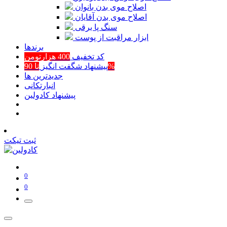
اصلاح موی بدن بانوان
اصلاح موی بدن آقایان
سنگ پا برقی
ابزار مراقبت از پوست
برند‌ها
کد تخفیف
400 هزارتومن
تا 90%
پیشنهاد شگفت انگیز
جدیدترین ها
انبارتکانی
پیشنهاد کادولین
ثبت تیکت
0
0