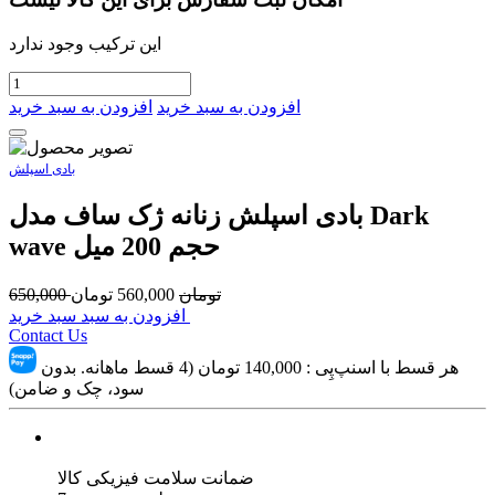
این ترکیب وجود ندارد
افزودن به سبد خرید
افزودن به سبد خرید
بادی اسپلش
بادی اسپلش زنانه ژک ساف مدل Dark
wave حجم 200 میل
تومان
560,000
تومان
650,000
افزودن به سبد سبد خرید
Contact Us
هر قسط با اسنپ‌پِی :
140,000
تومان (4 قسط ماهانه. بدون
سود، چک و ضامن)
ضمانت سلامت فیزیکی کالا