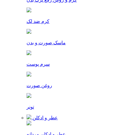
کرم ضد لک
ماسک صورت و بدن
سرم پوست
روغن صورت
تونر
عطر و ادکلن
عطر و ادکلن مردانه