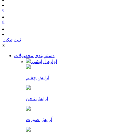
0
0
ثبت تیکت
x
دسته بندی محصولات
لوازم آرایشی
آرایش چشم
آرایش ناخن
آرایش صورت