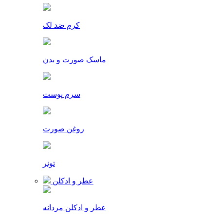
کرم ضد لک
ماسک صورت و بدن
سرم پوست
روغن صورت
تونر
عطر و ادکلن
عطر و ادکلن مردانه