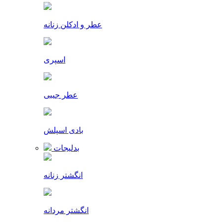
عطر و ادکلن زنانه
اسپری
عطر جیبی
بادی اسپلش
بدلیجات
انگشتر زنانه
انگشتر مردانه