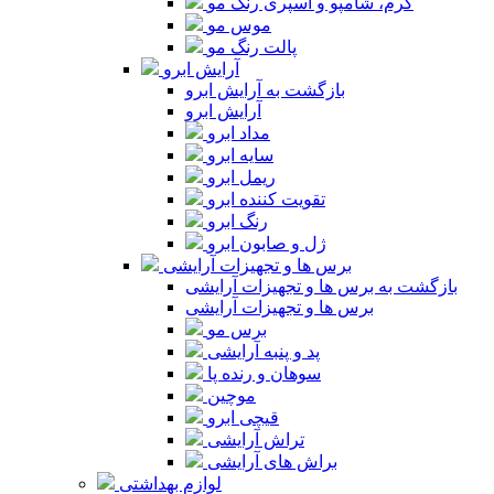
کرم، شامپو و اسپری رنگ مو
موس مو
پالت رنگ مو
آرایش ابرو
بازگشت به آرایش ابرو
آرایش ابرو
مداد ابرو
سایه ابرو
ریمل ابرو
تقویت کننده ابرو
رنگ ابرو
ژل و صابون ابرو
برس ها و تجهیزات آرایشی
بازگشت به برس ها و تجهیزات آرایشی
برس ها و تجهیزات آرایشی
برس مو
پد و پنبه آرایشی
سوهان و رنده پا
موچین
قیچی ابرو
تراش آرایشی
براش های آرایشی
لوازم بهداشتی