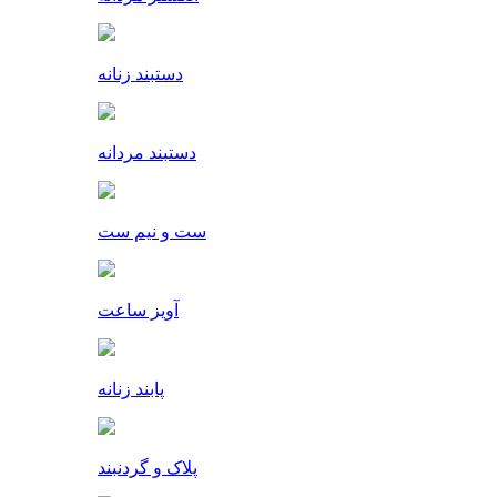
دستبند زنانه
دستبند مردانه
ست و نیم ست
آویز ساعت
پابند زنانه
پلاک و گردنبند