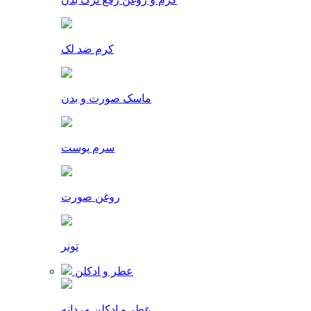
کرم ضد لک
ماسک صورت و بدن
سرم پوست
روغن صورت
تونر
عطر و ادکلن
عطر و ادکلن مردانه