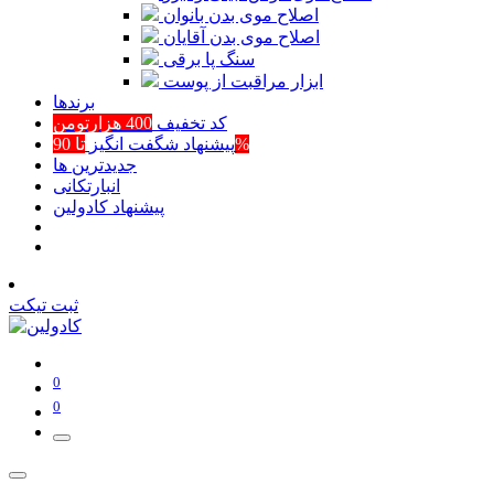
اصلاح موی بدن بانوان
اصلاح موی بدن آقایان
سنگ پا برقی
ابزار مراقبت از پوست
برند‌ها
کد تخفیف
400 هزارتومن
تا 90%
پیشنهاد شگفت انگیز
جدیدترین ها
انبارتکانی
پیشنهاد کادولین
ثبت تیکت
0
0