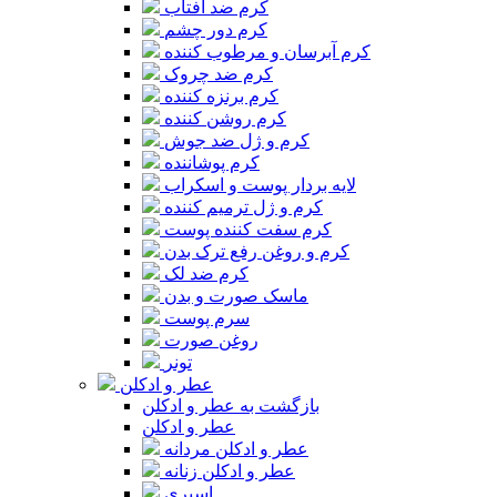
کرم ضد آفتاب
کرم دور چشم
کرم آبرسان و مرطوب کننده
کرم ضد چروک
کرم برنزه کننده
کرم روشن کننده
کرم و ژل ضد جوش
کرم پوشاننده
لایه بردار پوست و اسکراب
کرم و ژل ترمیم کننده
کرم سفت کننده پوست
کرم و روغن رفع ترک بدن
کرم ضد لک
ماسک صورت و بدن
سرم پوست
روغن صورت
تونر
عطر و ادکلن
بازگشت به عطر و ادکلن
عطر و ادکلن
عطر و ادکلن مردانه
عطر و ادکلن زنانه
اسپری