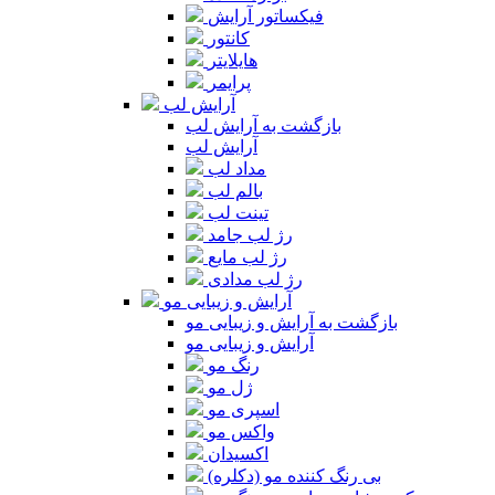
فیکساتور آرایش
کانتور
هایلایتر
پرایمر
آرایش لب
بازگشت به آرایش لب
آرایش لب
مداد لب
بالم لب
تینت لب
رژ لب جامد
رژ لب مایع
رژ لب مدادی
آرایش و زیبایی مو
بازگشت به آرایش و زیبایی مو
آرایش و زیبایی مو
رنگ مو
ژل مو
اسپری مو
واکس مو
اکسیدان
بی رنگ کننده مو (دکلره)