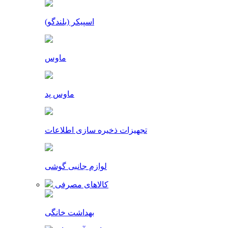
اسپیکر (بلندگو)
ماوس
ماوس پد
تجهیزات ذخیره سازی اطلاعات
لوازم جانبی گوشی
کالاهای مصرفی
بهداشت خانگی