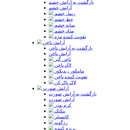
بازگشت به آرایش چشم
آرایش چشم
ریمل چشم
خط چشم
سایه چشم
مداد چشم
تقویت کننده مژه
آرایش ناخن
بازگشت به آرایش ناخن
آرایش ناخن
ناخن گیر
لاک ناخن
مانیکور ، پدیکور
تقویت کننده ناخن
لاک پاک کن
آرایش صورت
بازگشت به آرایش صورت
آرایش صورت
کرم پودر
پنکیک
کانسیلر
رژگونه
برنزه کننده