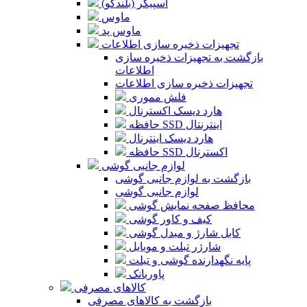
اسپیکر (بلندگو)
ماوس
ماوس پد
تجهیزات ذخیره سازی اطلاعات
بازگشت به تجهیزات ذخیره سازی
اطلاعات
تجهیزات ذخیره سازی اطلاعات
فلش مموری
هارد دیسک اکسترنال
حافظه SSD اینترنتال
هارد دیسک اینترنال
حافظه SSD اکسترنال
لوازم جانبی گوشی
بازگشت به لوازم جانبی گوشی
لوازم جانبی گوشی
محافظ صفحه نمایش گوشی
کیف و کاور گوشی
کابل شارژ و مبدل گوشی
شارژر تبلت و موبایل
پایه نگهدارنده گوشی و تبلت
پاوربانک
کالاهای مصرفی
بازگشت به کالاهای مصرفی