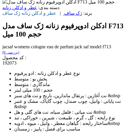
دسته بندی:
عطر و ادکلن زنانه
برند:
ژک ساف
|
عطر و ادکلن زنانه
ژک ساف
ادکلن ادوپرفیوم زنانه ژک ساف مدل F713
حجم 100 میل
jacsaf womens cologne eau de parfum jack saf model f713
(0 بررسی)
کد محصول :
192073
نوع عطر و ادکلن زنانه : ادو پرفیوم
پخش بو : متوسط
ماندگاری : متوسط
حجم : 100 میلی لیتر
نت آغازین : پرتقال ماندارین، نارنج و نت های سبز &nbsp
نت پایانی : وانیل، چوب صندل، چوب گایاک، مشک و عنبر
&nbsp
نت میانی : فلفل سیاه، نت های گلی و هل &nbsp
نوع رایحه : گل ، گرم ، طبیعت ، شیرین ، خوراکی ، تند
ساختار رایحه : گیاهان معطر ، وانیل ، میوه ، ادویه&nbsp
مناسب برای فصل : پاییز ، زمستان