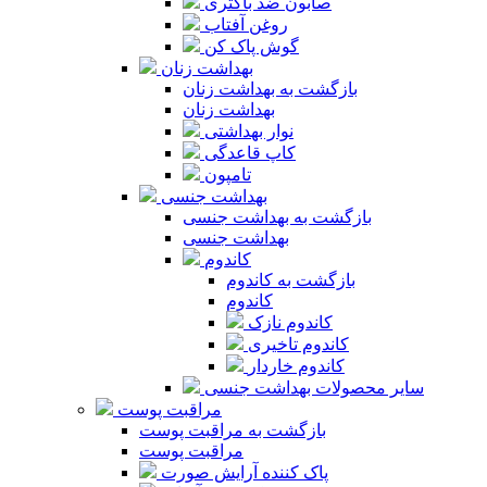
صابون ضد باکتری
روغن آفتاب
گوش پاک کن
بهداشت زنان
بازگشت به بهداشت زنان
بهداشت زنان
نوار بهداشتی
کاپ قاعدگی
تامپون
بهداشت جنسی
بازگشت به بهداشت جنسی
بهداشت جنسی
کاندوم
بازگشت به کاندوم
کاندوم
کاندوم نازک
کاندوم تاخیری
کاندوم خاردار
سایر محصولات بهداشت جنسی
مراقبت پوست
بازگشت به مراقبت پوست
مراقبت پوست
پاک کننده آرایش صورت