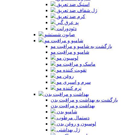
استیک ضد تعریق
ژل شفاف ضد تعریق
کرم ضد تعریق
پد عرق گیر
دئودورانت
صابون شستشو
شامپو و مراقبت مو
بازگشت به شامپو و مراقبت مو
شامپو و مراقبت مو
لوسیون مو
ماسک و مراقبت مو
تقویت کننده مو
روغن مو
سرم و اسپری مو
نرم کننده مو
بهداشت و مراقبت بدن
بازگشت به بهداشت و مراقبت بدن
بهداشت و مراقبت بدن
شامپو بدن
دستمال مرطوب
لوسیون و روغن بدن
ژل بهداشتی