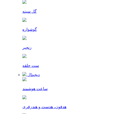
گل سینه
گوشواره
زنجیر
ست حلقه
دیجیتال
ساعت هوشمند
هدفون، هدست و هندزفری