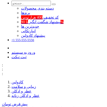
دسته بندی محصولات
برند‌ها
کد تخفیف
400 هزارتومن
تا 90%
پیشنهاد شگفت انگیز
جدیدترین ها
انبارتکانی
پیشنهاد کادولین
+1 555-555-5556
ورود به سیستم
ثبت تیکت
:
:
:
کادولین
زیبایی و سلامت
عطر و ادکلن
عطر و ادکلن زنانه
پیش‌فرض
تومان