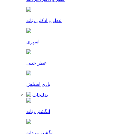
عطر و ادکلن زنانه
اسپری
عطر جیبی
بادی اسپلش
بدلیجات
انگشتر زنانه
انگشتر مردانه