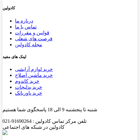
کادولین
درباره ما
تماس با ما
قوانین و مقررات
فرصت های شغلی
مجله کادولین
لینک های مفید
خرید لوازم آرایشی
خرید ماشین اصلاح
خرید کاندوم
خرید بدلیجات
خرید پاوربانک
شنبه تا پنجشنبه 9 الی 18 پاسخگوی شما هستیم
تلفن مرکز تماس کادولین : 91690264-021
کادولین در شبکه های اجتماعی