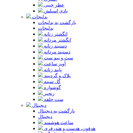
عطر جیبی
بادی اسپلش
بدلیجات
بازگشت به بدلیجات
بدلیجات
انگشتر زنانه
انگشتر مردانه
دستبند زنانه
دستبند مردانه
ست و نیم ست
آویز ساعت
پابند زنانه
پلاک و گردنبند
گل سینه
گوشواره
زنجیر
ست حلقه
دیجیتال
بازگشت به دیجیتال
دیجیتال
ساعت هوشمند
هدفون، هدست و هندزفری