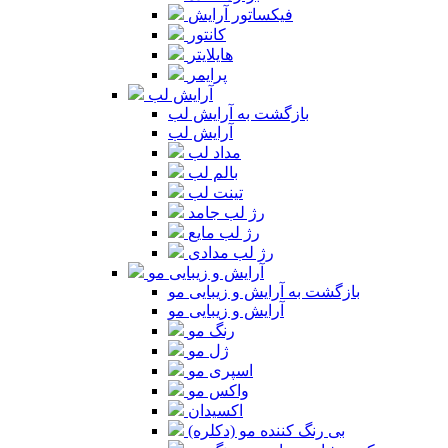
فیکساتور آرایش
کانتور
هایلایتر
پرایمر
آرایش لب
بازگشت به آرایش لب
آرایش لب
مداد لب
بالم لب
تینت لب
رژ لب جامد
رژ لب مایع
رژ لب مدادی
آرایش و زیبایی مو
بازگشت به آرایش و زیبایی مو
آرایش و زیبایی مو
رنگ مو
ژل مو
اسپری مو
واکس مو
اکسیدان
بی رنگ کننده مو (دکلره)