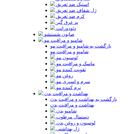
استیک ضد تعریق
ژل شفاف ضد تعریق
کرم ضد تعریق
پد عرق گیر
دئودورانت
صابون شستشو
شامپو و مراقبت مو
بازگشت به شامپو و مراقبت مو
شامپو و مراقبت مو
لوسیون مو
ماسک و مراقبت مو
تقویت کننده مو
روغن مو
سرم و اسپری مو
نرم کننده مو
بهداشت و مراقبت بدن
بازگشت به بهداشت و مراقبت بدن
بهداشت و مراقبت بدن
شامپو بدن
دستمال مرطوب
لوسیون و روغن بدن
ژل بهداشتی