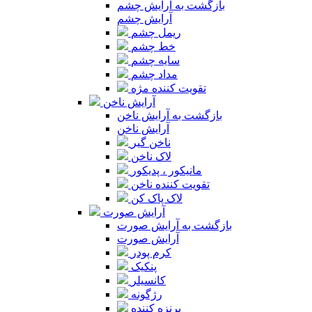
بازگشت به آرایش چشم
آرایش چشم
ریمل چشم
خط چشم
سایه چشم
مداد چشم
تقویت کننده مژه
آرایش ناخن
بازگشت به آرایش ناخن
آرایش ناخن
ناخن گیر
لاک ناخن
مانیکور ، پدیکور
تقویت کننده ناخن
لاک پاک کن
آرایش صورت
بازگشت به آرایش صورت
آرایش صورت
کرم پودر
پنکیک
کانسیلر
رژگونه
برنزه کننده