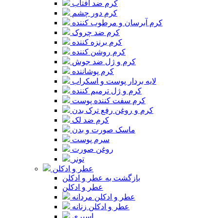
کرم ضد آفتاب
کرم دور چشم
کرم آبرسان و مرطوب کننده
کرم ضد چروک
کرم برنزه کننده
کرم روشن کننده
کرم و ژل ضد جوش
کرم پوشاننده
لایه بردار پوست و اسکراب
کرم و ژل ترمیم کننده
کرم سفت کننده پوست
کرم و روغن رفع ترک بدن
کرم ضد لک
ماسک صورت و بدن
سرم پوست
روغن صورت
تونر
عطر و ادکلن
بازگشت به عطر و ادکلن
عطر و ادکلن
عطر و ادکلن مردانه
عطر و ادکلن زنانه
اسپری