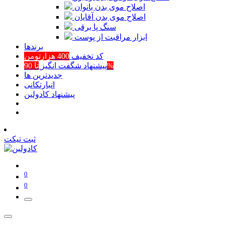
اصلاح موی بدن بانوان
اصلاح موی بدن آقایان
سنگ پا برقی
ابزار مراقبت از پوست
برند‌ها
کد تخفیف
400 هزارتومن
تا 90%
پیشنهاد شگفت انگیز
جدیدترین ها
انبارتکانی
پیشنهاد کادولین
ثبت تیکت
0
0