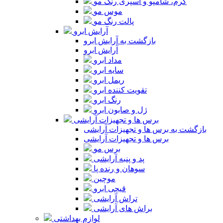
کرم، شامپو و اسپری رنگ مو
موس مو
پالت رنگ مو
آرایش ابرو
بازگشت به آرایش ابرو
آرایش ابرو
مداد ابرو
سایه ابرو
ریمل ابرو
تقویت کننده ابرو
رنگ ابرو
ژل و صابون ابرو
برس ها و تجهیزات آرایشی
بازگشت به برس ها و تجهیزات آرایشی
برس ها و تجهیزات آرایشی
برس مو
پد و پنبه آرایشی
سوهان و رنده پا
موچین
قیچی ابرو
تراش آرایشی
براش های آرایشی
لوازم بهداشتی