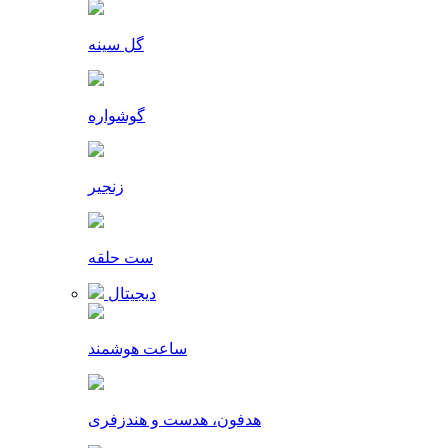
گل سینه
گوشواره
زنجیر
ست حلقه
دیجیتال
ساعت هوشمند
هدفون، هدست و هندزفری