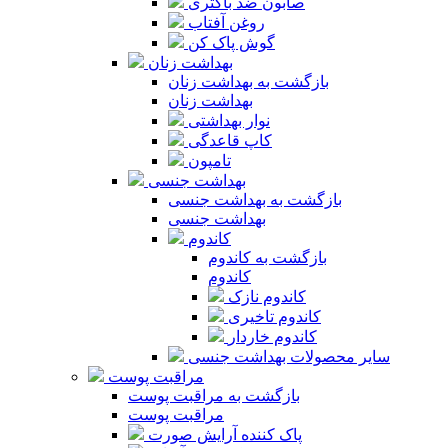
صابون ضد باکتری
روغن آفتاب
گوش پاک کن
بهداشت زنان
بازگشت به بهداشت زنان
بهداشت زنان
نوار بهداشتی
کاپ قاعدگی
تامپون
بهداشت جنسی
بازگشت به بهداشت جنسی
بهداشت جنسی
کاندوم
بازگشت به کاندوم
کاندوم
کاندوم نازک
کاندوم تاخیری
کاندوم خاردار
سایر محصولات بهداشت جنسی
مراقبت پوست
بازگشت به مراقبت پوست
مراقبت پوست
پاک کننده آرایش صورت