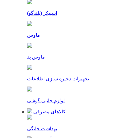
اسپیکر (بلندگو)
ماوس
ماوس پد
تجهیزات ذخیره سازی اطلاعات
لوازم جانبی گوشی
کالاهای مصرفی
بهداشت خانگی