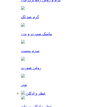
کرم ضد لک
ماسک صورت و بدن
سرم پوست
روغن صورت
تونر
عطر و ادکلن
عطر و ادکلن مردانه