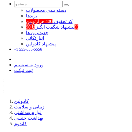
دسته بندی محصولات
برند‌ها
کد تخفیف
400 هزارتومن
تا 90%
پیشنهاد شگفت انگیز
جدیدترین ها
انبارتکانی
پیشنهاد کادولین
+1 555-555-5556
ورود به سیستم
ثبت تیکت
:
:
:
کادولین
زیبایی و سلامت
لوازم بهداشتی
بهداشت جنسی
کاندوم