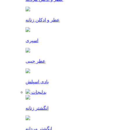
عطر و ادکلن زنانه
اسپری
عطر جیبی
بادی اسپلش
بدلیجات
انگشتر زنانه
انگشتر مردانه