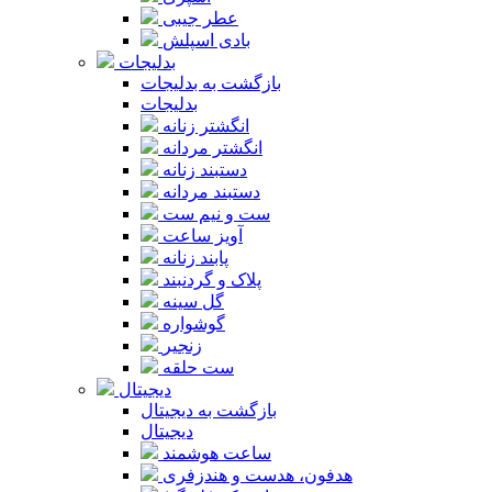
عطر جیبی
بادی اسپلش
بدلیجات
بازگشت به بدلیجات
بدلیجات
انگشتر زنانه
انگشتر مردانه
دستبند زنانه
دستبند مردانه
ست و نیم ست
آویز ساعت
پابند زنانه
پلاک و گردنبند
گل سینه
گوشواره
زنجیر
ست حلقه
دیجیتال
بازگشت به دیجیتال
دیجیتال
ساعت هوشمند
هدفون، هدست و هندزفری