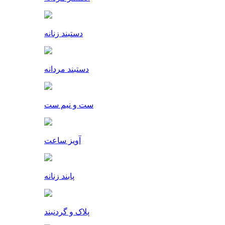
دستبند زنانه
دستبند مردانه
ست و نیم ست
آویز ساعت
پابند زنانه
پلاک و گردنبند