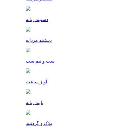
دستبند زنانه
دستبند مردانه
ست و نیم ست
آویز ساعت
پابند زنانه
پلاک و گردنبند