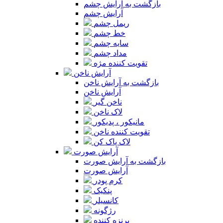
بازگشت به آرایش چشم
آرایش چشم
ریمل چشم
خط چشم
سایه چشم
مداد چشم
تقویت کننده مژه
آرایش ناخن
بازگشت به آرایش ناخن
آرایش ناخن
ناخن گیر
لاک ناخن
مانیکور ، پدیکور
تقویت کننده ناخن
لاک پاک کن
آرایش صورت
بازگشت به آرایش صورت
آرایش صورت
کرم پودر
پنکیک
کانسیلر
رژگونه
برنزه کننده