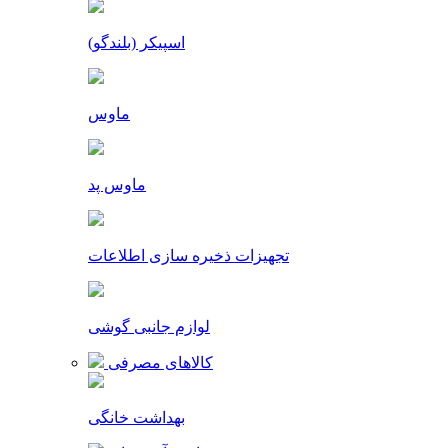
اسپیکر (بلندگو)
ماوس
ماوس پد
تجهیزات ذخیره سازی اطلاعات
لوازم جانبی گوشی
کالاهای مصرفی
بهداشت خانگی