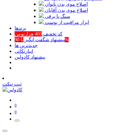
اصلاح موی بدن بانوان
اصلاح موی بدن آقایان
سنگ پا برقی
ابزار مراقبت از پوست
برند‌ها
کد تخفیف
400 هزارتومن
تا 90%
پیشنهاد شگفت انگیز
جدیدترین ها
انبارتکانی
پیشنهاد کادولین
ثبت تیکت
0
0