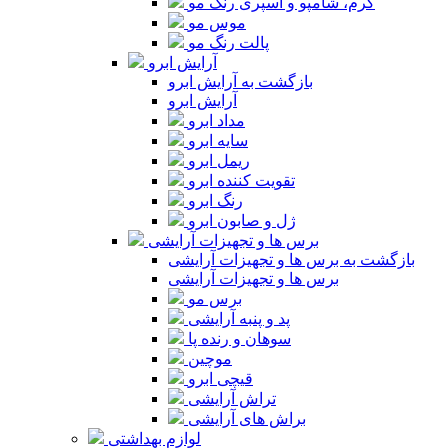
کرم، شامپو و اسپری رنگ مو
موس مو
پالت رنگ مو
آرایش ابرو
بازگشت به آرایش ابرو
آرایش ابرو
مداد ابرو
سایه ابرو
ریمل ابرو
تقویت کننده ابرو
رنگ ابرو
ژل و صابون ابرو
برس ها و تجهیزات آرایشی
بازگشت به برس ها و تجهیزات آرایشی
برس ها و تجهیزات آرایشی
برس مو
پد و پنبه آرایشی
سوهان و رنده پا
موچین
قیچی ابرو
تراش آرایشی
براش های آرایشی
لوازم بهداشتی