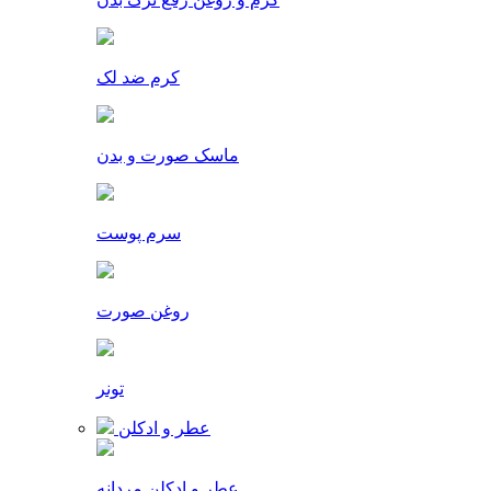
کرم ضد لک
ماسک صورت و بدن
سرم پوست
روغن صورت
تونر
عطر و ادکلن
عطر و ادکلن مردانه