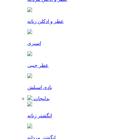
عطر و ادکلن زنانه
اسپری
عطر جیبی
بادی اسپلش
بدلیجات
انگشتر زنانه
انگشتر مردانه