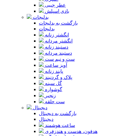
عطر جیبی
بادی اسپلش
بدلیجات
بازگشت به بدلیجات
بدلیجات
انگشتر زنانه
انگشتر مردانه
دستبند زنانه
دستبند مردانه
ست و نیم ست
آویز ساعت
پابند زنانه
پلاک و گردنبند
گل سینه
گوشواره
زنجیر
ست حلقه
دیجیتال
بازگشت به دیجیتال
دیجیتال
ساعت هوشمند
هدفون، هدست و هندزفری