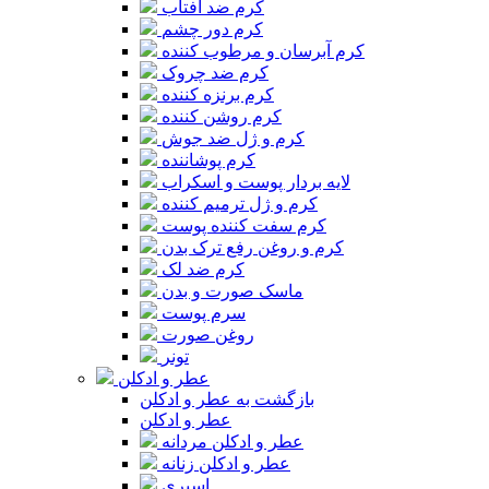
کرم ضد آفتاب
کرم دور چشم
کرم آبرسان و مرطوب کننده
کرم ضد چروک
کرم برنزه کننده
کرم روشن کننده
کرم و ژل ضد جوش
کرم پوشاننده
لایه بردار پوست و اسکراب
کرم و ژل ترمیم کننده
کرم سفت کننده پوست
کرم و روغن رفع ترک بدن
کرم ضد لک
ماسک صورت و بدن
سرم پوست
روغن صورت
تونر
عطر و ادکلن
بازگشت به عطر و ادکلن
عطر و ادکلن
عطر و ادکلن مردانه
عطر و ادکلن زنانه
اسپری