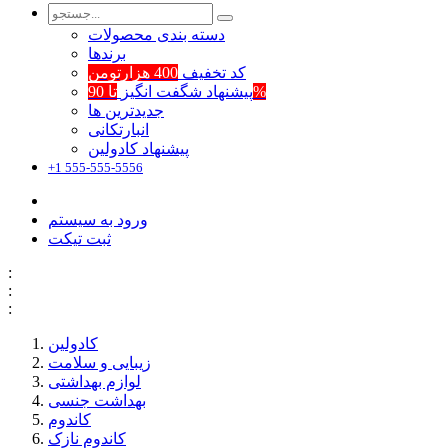
دسته بندی محصولات
برند‌ها
کد تخفیف
400 هزارتومن
تا 90%
پیشنهاد شگفت انگیز
جدیدترین ها
انبارتکانی
پیشنهاد کادولین
+1 555-555-5556
ورود به سیستم
ثبت تیکت
:
:
:
کادولین
زیبایی و سلامت
لوازم بهداشتی
بهداشت جنسی
کاندوم
کاندوم نازک