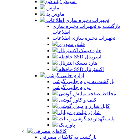
اسپیکر (بلندگو)
ماوس
ماوس پد
تجهیزات ذخیره سازی اطلاعات
بازگشت به تجهیزات ذخیره سازی
اطلاعات
تجهیزات ذخیره سازی اطلاعات
فلش مموری
هارد دیسک اکسترنال
حافظه SSD اینترنتال
هارد دیسک اینترنال
حافظه SSD اکسترنال
لوازم جانبی گوشی
بازگشت به لوازم جانبی گوشی
لوازم جانبی گوشی
محافظ صفحه نمایش گوشی
کیف و کاور گوشی
کابل شارژ و مبدل گوشی
شارژر تبلت و موبایل
پایه نگهدارنده گوشی و تبلت
پاوربانک
کالاهای مصرفی
بازگشت به کالاهای مصرفی