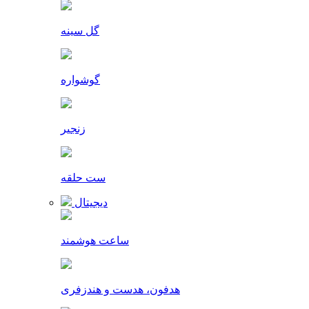
گل سینه
گوشواره
زنجیر
ست حلقه
دیجیتال
ساعت هوشمند
هدفون، هدست و هندزفری