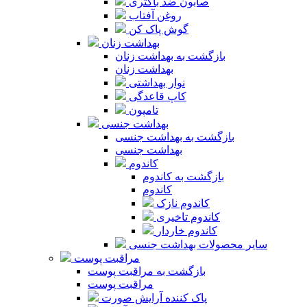
صابون ضد باکتری
روغن آفتاب
گوش پاک کن
بهداشت زنان
بازگشت به بهداشت زنان
بهداشت زنان
نوار بهداشتی
کاپ قاعدگی
تامپون
بهداشت جنسی
بازگشت به بهداشت جنسی
بهداشت جنسی
کاندوم
بازگشت به کاندوم
کاندوم
کاندوم نازک
کاندوم تاخیری
کاندوم خاردار
سایر محصولات بهداشت جنسی
مراقبت پوست
بازگشت به مراقبت پوست
مراقبت پوست
پاک کننده آرایش صورت