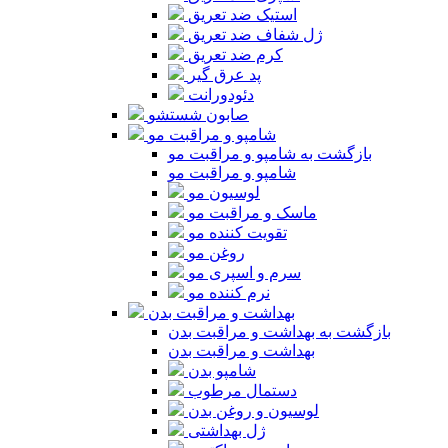
استیک ضد تعریق
ژل شفاف ضد تعریق
کرم ضد تعریق
پد عرق گیر
دئودورانت
صابون شستشو
شامپو و مراقبت مو
بازگشت به شامپو و مراقبت مو
شامپو و مراقبت مو
لوسیون مو
ماسک و مراقبت مو
تقویت کننده مو
روغن مو
سرم و اسپری مو
نرم کننده مو
بهداشت و مراقبت بدن
بازگشت به بهداشت و مراقبت بدن
بهداشت و مراقبت بدن
شامپو بدن
دستمال مرطوب
لوسیون و روغن بدن
ژل بهداشتی