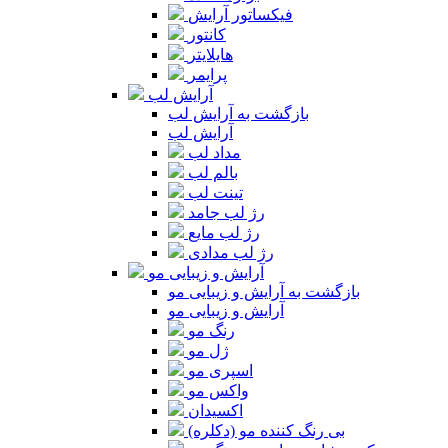
فیکساتور آرایش
کانتور
هایلایتر
پرایمر
آرایش لب
بازگشت به آرایش لب
آرایش لب
مداد لب
بالم لب
تینت لب
رژ لب جامد
رژ لب مایع
رژ لب مدادی
آرایش و زیبایی مو
بازگشت به آرایش و زیبایی مو
آرایش و زیبایی مو
رنگ مو
ژل مو
اسپری مو
واکس مو
اکسیدان
بی رنگ کننده مو (دکلره)