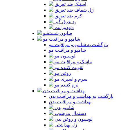
استیک ضد تعریق
ژل شفاف ضد تعریق
کرم ضد تعریق
پد عرق گیر
دئودورانت
صابون شستشو
شامپو و مراقبت مو
بازگشت به شامپو و مراقبت مو
شامپو و مراقبت مو
لوسیون مو
ماسک و مراقبت مو
تقویت کننده مو
روغن مو
سرم و اسپری مو
نرم کننده مو
بهداشت و مراقبت بدن
بازگشت به بهداشت و مراقبت بدن
بهداشت و مراقبت بدن
شامپو بدن
دستمال مرطوب
لوسیون و روغن بدن
ژل بهداشتی