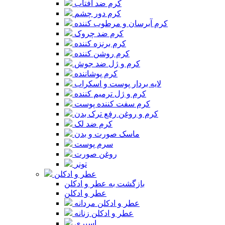
کرم ضد آفتاب
کرم دور چشم
کرم آبرسان و مرطوب کننده
کرم ضد چروک
کرم برنزه کننده
کرم روشن کننده
کرم و ژل ضد جوش
کرم پوشاننده
لایه بردار پوست و اسکراب
کرم و ژل ترمیم کننده
کرم سفت کننده پوست
کرم و روغن رفع ترک بدن
کرم ضد لک
ماسک صورت و بدن
سرم پوست
روغن صورت
تونر
عطر و ادکلن
بازگشت به عطر و ادکلن
عطر و ادکلن
عطر و ادکلن مردانه
عطر و ادکلن زنانه
اسپری