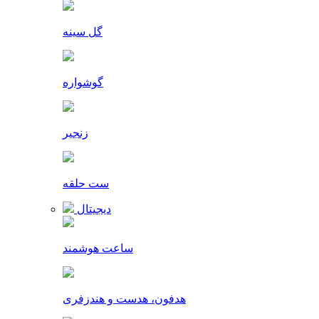
گل سینه
گوشواره
زنجیر
ست حلقه
دیجیتال
ساعت هوشمند
هدفون، هدست و هندزفری