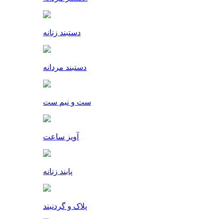
دستبند زنانه
دستبند مردانه
ست و نیم ست
آویز ساعت
پابند زنانه
پلاک و گردنبند