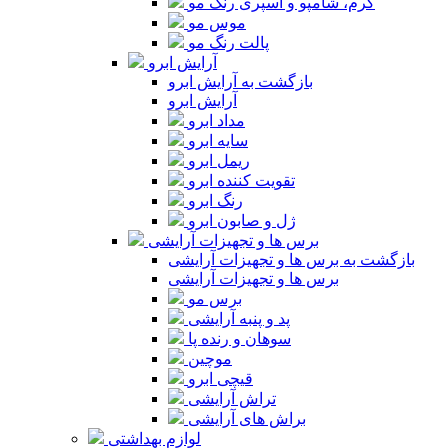
کرم، شامپو و اسپری رنگ مو
موس مو
پالت رنگ مو
آرایش ابرو
بازگشت به آرایش ابرو
آرایش ابرو
مداد ابرو
سایه ابرو
ریمل ابرو
تقویت کننده ابرو
رنگ ابرو
ژل و صابون ابرو
برس ها و تجهیزات آرایشی
بازگشت به برس ها و تجهیزات آرایشی
برس ها و تجهیزات آرایشی
برس مو
پد و پنبه آرایشی
سوهان و رنده پا
موچین
قیچی ابرو
تراش آرایشی
براش های آرایشی
لوازم بهداشتی