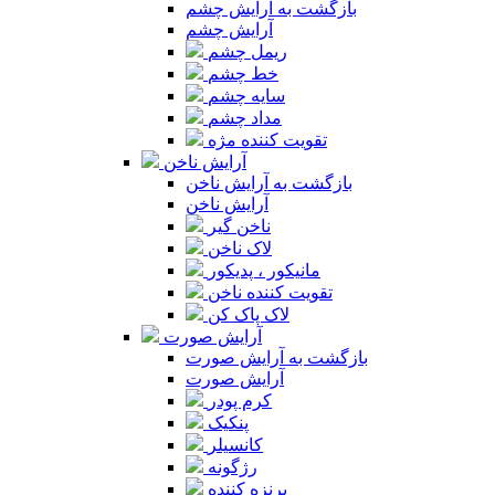
بازگشت به آرایش چشم
آرایش چشم
ریمل چشم
خط چشم
سایه چشم
مداد چشم
تقویت کننده مژه
آرایش ناخن
بازگشت به آرایش ناخن
آرایش ناخن
ناخن گیر
لاک ناخن
مانیکور ، پدیکور
تقویت کننده ناخن
لاک پاک کن
آرایش صورت
بازگشت به آرایش صورت
آرایش صورت
کرم پودر
پنکیک
کانسیلر
رژگونه
برنزه کننده