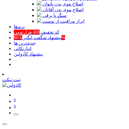
اصلاح موی بدن بانوان
اصلاح موی بدن آقایان
سنگ پا برقی
ابزار مراقبت از پوست
برند‌ها
کد تخفیف
400 هزارتومن
تا 90%
پیشنهاد شگفت انگیز
جدیدترین ها
انبارتکانی
پیشنهاد کادولین
ثبت تیکت
0
0