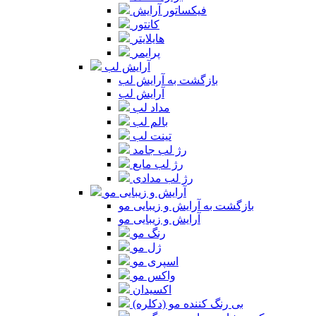
فیکساتور آرایش
کانتور
هایلایتر
پرایمر
آرایش لب
بازگشت به آرایش لب
آرایش لب
مداد لب
بالم لب
تینت لب
رژ لب جامد
رژ لب مایع
رژ لب مدادی
آرایش و زیبایی مو
بازگشت به آرایش و زیبایی مو
آرایش و زیبایی مو
رنگ مو
ژل مو
اسپری مو
واکس مو
اکسیدان
بی رنگ کننده مو (دکلره)