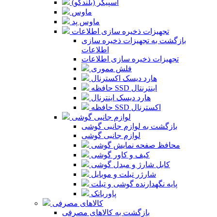
اسپیکر (بلندگو)
ماوس
ماوس پد
تجهیزات ذخیره سازی اطلاعات
بازگشت به تجهیزات ذخیره سازی
اطلاعات
تجهیزات ذخیره سازی اطلاعات
فلش مموری
هارد دیسک اکسترنال
حافظه SSD اینترنتال
هارد دیسک اینترنال
حافظه SSD اکسترنال
لوازم جانبی گوشی
بازگشت به لوازم جانبی گوشی
لوازم جانبی گوشی
محافظ صفحه نمایش گوشی
کیف و کاور گوشی
کابل شارژ و مبدل گوشی
شارژر تبلت و موبایل
پایه نگهدارنده گوشی و تبلت
پاوربانک
کالاهای مصرفی
بازگشت به کالاهای مصرفی