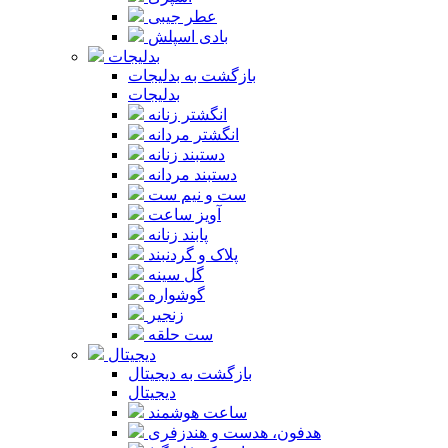
عطر جیبی
بادی اسپلش
بدلیجات
بازگشت به بدلیجات
بدلیجات
انگشتر زنانه
انگشتر مردانه
دستبند زنانه
دستبند مردانه
ست و نیم ست
آویز ساعت
پابند زنانه
پلاک و گردنبند
گل سینه
گوشواره
زنجیر
ست حلقه
دیجیتال
بازگشت به دیجیتال
دیجیتال
ساعت هوشمند
هدفون، هدست و هندزفری