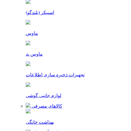
اسپیکر (بلندگو)
ماوس
ماوس پد
تجهیزات ذخیره سازی اطلاعات
لوازم جانبی گوشی
کالاهای مصرفی
بهداشت خانگی