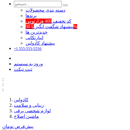
دسته بندی محصولات
برند‌ها
کد تخفیف
400 هزارتومن
تا 90%
پیشنهاد شگفت انگیز
جدیدترین ها
انبارتکانی
پیشنهاد کادولین
+1 555-555-5556
ورود به سیستم
ثبت تیکت
:
:
:
کادولین
زیبایی و سلامت
لوازم شخصی برقی
ماشین اصلاح
پیش‌فرض
تومان