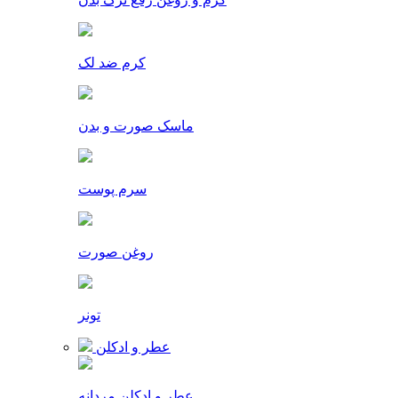
کرم ضد لک
ماسک صورت و بدن
سرم پوست
روغن صورت
تونر
عطر و ادکلن
عطر و ادکلن مردانه