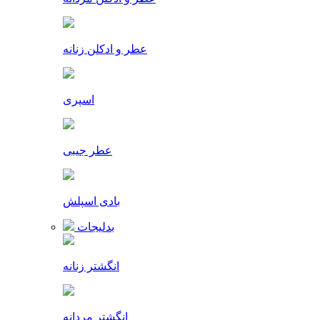
عطر و ادکلن زنانه
اسپری
عطر جیبی
بادی اسپلش
بدلیجات
انگشتر زنانه
انگشتر مردانه