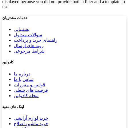
displayed because you did not provide both a filter and a template to
use.
خدمات مشتریان
پشتیب​​
انی
سوالات متداول
راهنمای خرید و پرداخت
رویه های ارسال
شرایط مرجوعی
کادولین
درباره ما
تماس با ما
قوانین و مقررات
فرصت های شغلی
مجله کادولین
لینک های مفید
خرید لوازم آرایشی
خرید ماشین اصلاح