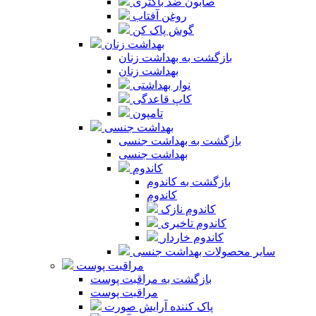
صابون ضد باکتری
روغن آفتاب
گوش پاک کن
بهداشت زنان
بازگشت به بهداشت زنان
بهداشت زنان
نوار بهداشتی
کاپ قاعدگی
تامپون
بهداشت جنسی
بازگشت به بهداشت جنسی
بهداشت جنسی
کاندوم
بازگشت به کاندوم
کاندوم
کاندوم نازک
کاندوم تاخیری
کاندوم خاردار
سایر محصولات بهداشت جنسی
مراقبت پوست
بازگشت به مراقبت پوست
مراقبت پوست
پاک کننده آرایش صورت