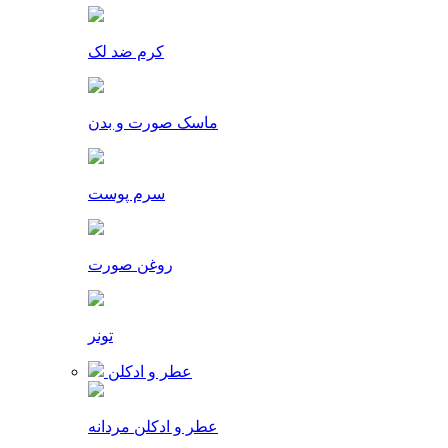
کرم ضد لک
ماسک صورت و بدن
سرم پوست
روغن صورت
تونر
عطر و ادکلن
عطر و ادکلن مردانه