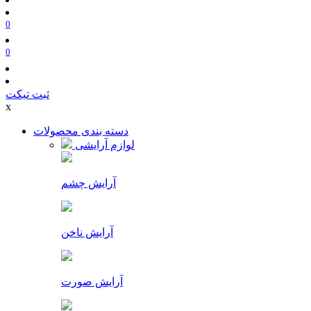
0
0
ثبت تیکت
x
دسته بندی محصولات
لوازم آرایشی
آرایش چشم
آرایش ناخن
آرایش صورت