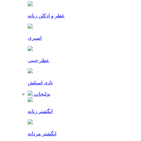
عطر و ادکلن زنانه
اسپری
عطر جیبی
بادی اسپلش
بدلیجات
انگشتر زنانه
انگشتر مردانه