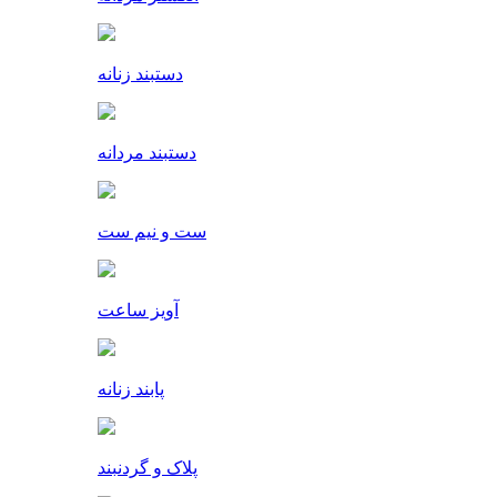
دستبند زنانه
دستبند مردانه
ست و نیم ست
آویز ساعت
پابند زنانه
پلاک و گردنبند