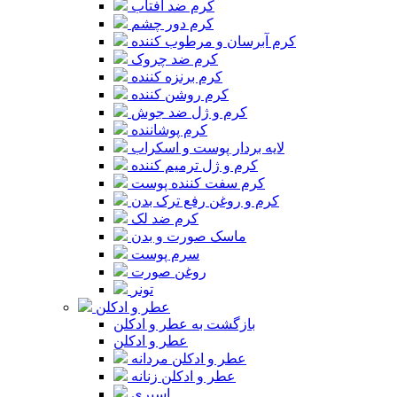
کرم ضد آفتاب
کرم دور چشم
کرم آبرسان و مرطوب کننده
کرم ضد چروک
کرم برنزه کننده
کرم روشن کننده
کرم و ژل ضد جوش
کرم پوشاننده
لایه بردار پوست و اسکراب
کرم و ژل ترمیم کننده
کرم سفت کننده پوست
کرم و روغن رفع ترک بدن
کرم ضد لک
ماسک صورت و بدن
سرم پوست
روغن صورت
تونر
عطر و ادکلن
بازگشت به عطر و ادکلن
عطر و ادکلن
عطر و ادکلن مردانه
عطر و ادکلن زنانه
اسپری