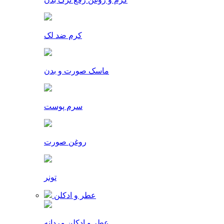
کرم ضد لک
ماسک صورت و بدن
سرم پوست
روغن صورت
تونر
عطر و ادکلن
عطر و ادکلن مردانه