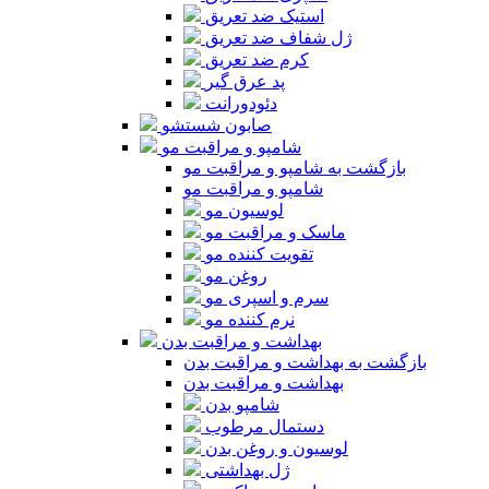
استیک ضد تعریق
ژل شفاف ضد تعریق
کرم ضد تعریق
پد عرق گیر
دئودورانت
صابون شستشو
شامپو و مراقبت مو
بازگشت به شامپو و مراقبت مو
شامپو و مراقبت مو
لوسیون مو
ماسک و مراقبت مو
تقویت کننده مو
روغن مو
سرم و اسپری مو
نرم کننده مو
بهداشت و مراقبت بدن
بازگشت به بهداشت و مراقبت بدن
بهداشت و مراقبت بدن
شامپو بدن
دستمال مرطوب
لوسیون و روغن بدن
ژل بهداشتی