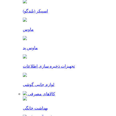
اسپیکر (بلندگو)
ماوس
ماوس پد
تجهیزات ذخیره سازی اطلاعات
لوازم جانبی گوشی
کالاهای مصرفی
بهداشت خانگی