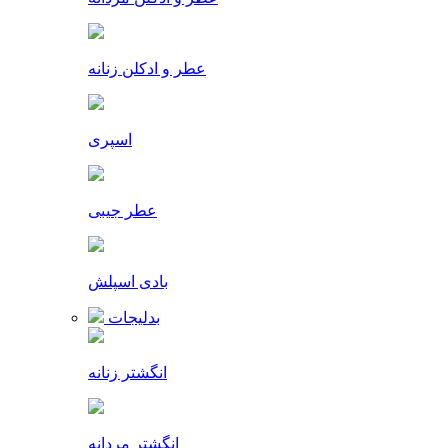
عطر و ادکلن زنانه
اسپری
عطر جیبی
بادی اسپلش
بدلیجات
انگشتر زنانه
انگشتر مردانه