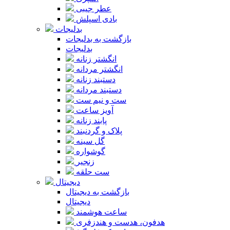
عطر جیبی
بادی اسپلش
بدلیجات
بازگشت به بدلیجات
بدلیجات
انگشتر زنانه
انگشتر مردانه
دستبند زنانه
دستبند مردانه
ست و نیم ست
آویز ساعت
پابند زنانه
پلاک و گردنبند
گل سینه
گوشواره
زنجیر
ست حلقه
دیجیتال
بازگشت به دیجیتال
دیجیتال
ساعت هوشمند
هدفون، هدست و هندزفری