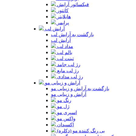
فیکساتور آرایش
کانتور
هایلایتر
پرایمر
آرایش لب
بازگشت به آرایش لب
آرایش لب
مداد لب
بالم لب
تینت لب
رژ لب جامد
رژ لب مایع
رژ لب مدادی
آرایش و زیبایی مو
بازگشت به آرایش و زیبایی مو
آرایش و زیبایی مو
رنگ مو
ژل مو
اسپری مو
واکس مو
اکسیدان
بی رنگ کننده مو (دکلره)