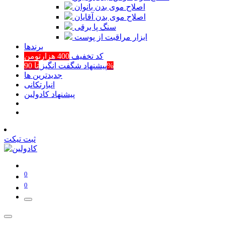
اصلاح موی بدن بانوان
اصلاح موی بدن آقایان
سنگ پا برقی
ابزار مراقبت از پوست
برند‌ها
کد تخفیف
400 هزارتومن
تا 90%
پیشنهاد شگفت انگیز
جدیدترین ها
انبارتکانی
پیشنهاد کادولین
ثبت تیکت
0
0