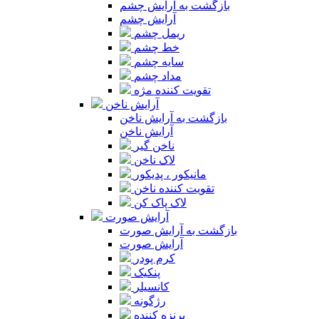
بازگشت به آرایش چشم
آرایش چشم
ریمل چشم
خط چشم
سایه چشم
مداد چشم
تقویت کننده مژه
آرایش ناخن
بازگشت به آرایش ناخن
آرایش ناخن
ناخن گیر
لاک ناخن
مانیکور ، پدیکور
تقویت کننده ناخن
لاک پاک کن
آرایش صورت
بازگشت به آرایش صورت
آرایش صورت
کرم پودر
پنکیک
کانسیلر
رژگونه
برنزه کننده