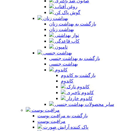
صابون ضد باکتری
روغن آفتاب
گوش پاک کن
بهداشت زنان
بازگشت به بهداشت زنان
بهداشت زنان
نوار بهداشتی
کاپ قاعدگی
تامپون
بهداشت جنسی
بازگشت به بهداشت جنسی
بهداشت جنسی
کاندوم
بازگشت به کاندوم
کاندوم
کاندوم نازک
کاندوم تاخیری
کاندوم خاردار
سایر محصولات بهداشت جنسی
مراقبت پوست
بازگشت به مراقبت پوست
مراقبت پوست
پاک کننده آرایش صورت