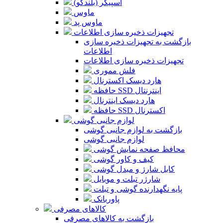
اسپیکر (بلندگو)
ماوس
ماوس پد
تجهیزات ذخیره سازی اطلاعات
بازگشت به تجهیزات ذخیره سازی
اطلاعات
تجهیزات ذخیره سازی اطلاعات
فلش مموری
هارد دیسک اکسترنال
حافظه SSD اینترنتال
هارد دیسک اینترنال
حافظه SSD اکسترنال
لوازم جانبی گوشی
بازگشت به لوازم جانبی گوشی
لوازم جانبی گوشی
محافظ صفحه نمایش گوشی
کیف و کاور گوشی
کابل شارژ و مبدل گوشی
شارژر تبلت و موبایل
پایه نگهدارنده گوشی و تبلت
پاوربانک
کالاهای مصرفی
بازگشت به کالاهای مصرفی