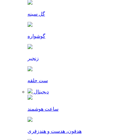
گل سینه
گوشواره
زنجیر
ست حلقه
دیجیتال
ساعت هوشمند
هدفون، هدست و هندزفری