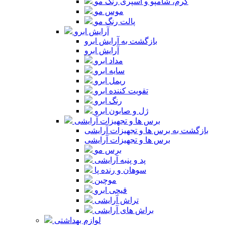
کرم، شامپو و اسپری رنگ مو
موس مو
پالت رنگ مو
آرایش ابرو
بازگشت به آرایش ابرو
آرایش ابرو
مداد ابرو
سایه ابرو
ریمل ابرو
تقویت کننده ابرو
رنگ ابرو
ژل و صابون ابرو
برس ها و تجهیزات آرایشی
بازگشت به برس ها و تجهیزات آرایشی
برس ها و تجهیزات آرایشی
برس مو
پد و پنبه آرایشی
سوهان و رنده پا
موچین
قیچی ابرو
تراش آرایشی
براش های آرایشی
لوازم بهداشتی