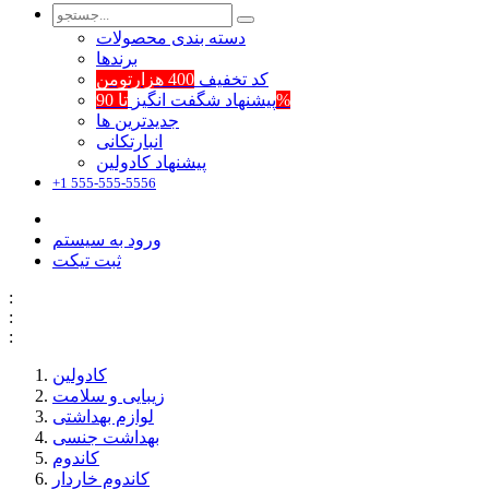
دسته بندی محصولات
برند‌ها
کد تخفیف
400 هزارتومن
تا 90%
پیشنهاد شگفت انگیز
جدیدترین ها
انبارتکانی
پیشنهاد کادولین
+1 555-555-5556
ورود به سیستم
ثبت تیکت
:
:
:
کادولین
زیبایی و سلامت
لوازم بهداشتی
بهداشت جنسی
کاندوم
کاندوم خاردار