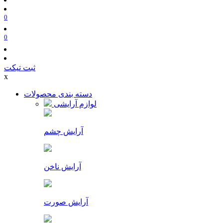
0
0
ثبت تیکت
x
دسته بندی محصولات
لوازم آرایشی
آرایش چشم
آرایش ناخن
آرایش صورت