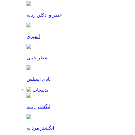
عطر و ادکلن زنانه
اسپری
عطر جیبی
بادی اسپلش
بدلیجات
انگشتر زنانه
انگشتر مردانه