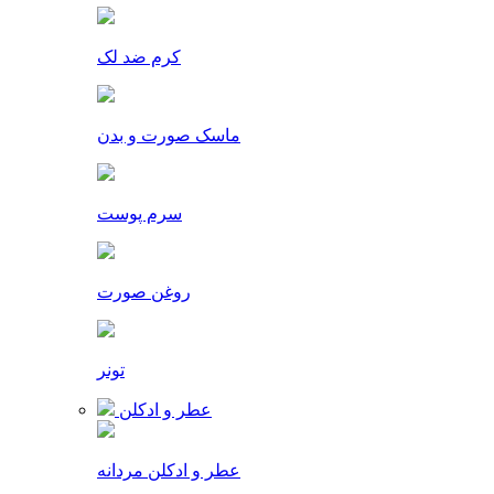
کرم ضد لک
ماسک صورت و بدن
سرم پوست
روغن صورت
تونر
عطر و ادکلن
عطر و ادکلن مردانه