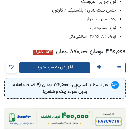
نوع جوایز : عروسک
جنس بسته‌بندی : پلاستیک / کارتون
رده سنی : نوجوان
نوع اسباب بازی
ابعاد : ۱۲x۸x۱۸ سانتی‌متر
490,000
تومان
870,000
تومان
44
٪ تخفیف
افزودن به سبد خرید
هر قسط با اسنپ‌پِی :
122,500
تومان (4 قسط ماهانه.
بدون سود، چک و ضامن)