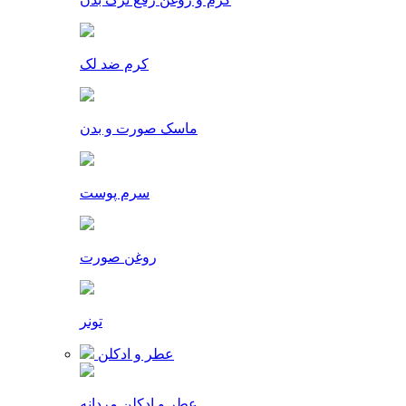
کرم ضد لک
ماسک صورت و بدن
سرم پوست
روغن صورت
تونر
عطر و ادکلن
عطر و ادکلن مردانه