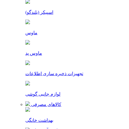
اسپیکر (بلندگو)
ماوس
ماوس پد
تجهیزات ذخیره سازی اطلاعات
لوازم جانبی گوشی
کالاهای مصرفی
بهداشت خانگی