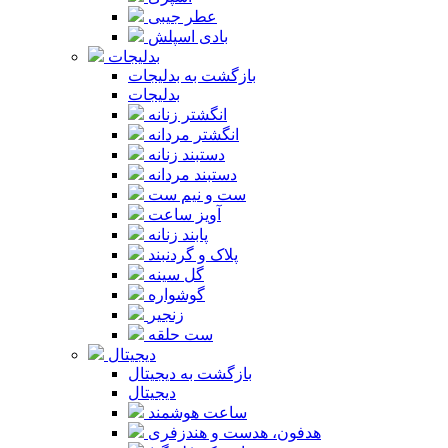
عطر جیبی
بادی اسپلش
بدلیجات
بازگشت به بدلیجات
بدلیجات
انگشتر زنانه
انگشتر مردانه
دستبند زنانه
دستبند مردانه
ست و نیم ست
آویز ساعت
پابند زنانه
پلاک و گردنبند
گل سینه
گوشواره
زنجیر
ست حلقه
دیجیتال
بازگشت به دیجیتال
دیجیتال
ساعت هوشمند
هدفون، هدست و هندزفری