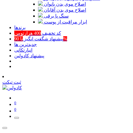
اصلاح موی بدن بانوان
اصلاح موی بدن آقایان
سنگ پا برقی
ابزار مراقبت از پوست
برند‌ها
کد تخفیف
400 هزارتومن
تا 90%
پیشنهاد شگفت انگیز
جدیدترین ها
انبارتکانی
پیشنهاد کادولین
ثبت تیکت
0
0