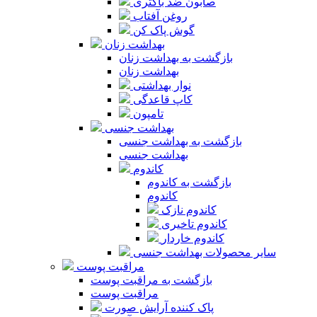
صابون ضد باکتری
روغن آفتاب
گوش پاک کن
بهداشت زنان
بازگشت به بهداشت زنان
بهداشت زنان
نوار بهداشتی
کاپ قاعدگی
تامپون
بهداشت جنسی
بازگشت به بهداشت جنسی
بهداشت جنسی
کاندوم
بازگشت به کاندوم
کاندوم
کاندوم نازک
کاندوم تاخیری
کاندوم خاردار
سایر محصولات بهداشت جنسی
مراقبت پوست
بازگشت به مراقبت پوست
مراقبت پوست
پاک کننده آرایش صورت