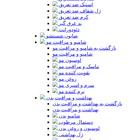
استیک ضد تعریق
ژل شفاف ضد تعریق
کرم ضد تعریق
پد عرق گیر
دئودورانت
صابون شستشو
شامپو و مراقبت مو
بازگشت به شامپو و مراقبت مو
شامپو و مراقبت مو
لوسیون مو
ماسک و مراقبت مو
تقویت کننده مو
روغن مو
سرم و اسپری مو
نرم کننده مو
بهداشت و مراقبت بدن
بازگشت به بهداشت و مراقبت بدن
بهداشت و مراقبت بدن
شامپو بدن
دستمال مرطوب
لوسیون و روغن بدن
ژل بهداشتی