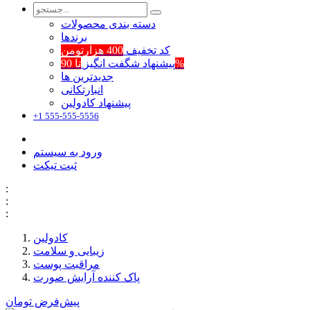
دسته بندی محصولات
برند‌ها
کد تخفیف
400 هزارتومن
تا 90%
پیشنهاد شگفت انگیز
جدیدترین ها
انبارتکانی
پیشنهاد کادولین
+1 555-555-5556
ورود به سیستم
ثبت تیکت
:
:
:
کادولین
زیبایی و سلامت
مراقبت پوست
پاک کننده آرایش صورت
پیش‌فرض
تومان