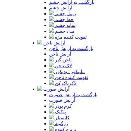
بازگشت به آرایش چشم
آرایش چشم
ریمل چشم
خط چشم
سایه چشم
مداد چشم
تقویت کننده مژه
آرایش ناخن
بازگشت به آرایش ناخن
آرایش ناخن
ناخن گیر
لاک ناخن
مانیکور ، پدیکور
تقویت کننده ناخن
لاک پاک کن
آرایش صورت
بازگشت به آرایش صورت
آرایش صورت
کرم پودر
پنکیک
کانسیلر
رژگونه
برنزه کننده