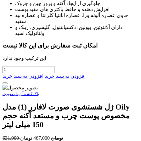
جلوگیری از ایجاد آکنه و بروز چین و چروک
افزایش دهنده و حافظ باکتری های مفید پوست
حاوی عصاره آلوئه ورا، عصاره انانتیا کلرانتا و عصاره بید
سفید
دارای آلانتوئین، بیولین، دکسپانتنول، گلیسیری، زینک و
اولئانولیک اسید
امکان ثبت سفارش برای این کالا نیست
این ترکیب وجود ندارد
افزودن به سبد خرید
افزودن به سبد خرید
پاک کننده آرایش صورت
ژل شستشوی صورت لافارر (1) مدل Oily
مخصوص پوست چرب و مستعد آکنه حجم
150 میلی لیتر
تومان
467,000
تومان
631,900