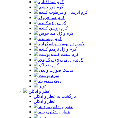
کرم ضد آفتاب
کرم دور چشم
کرم آبرسان و مرطوب کننده
کرم ضد چروک
کرم برنزه کننده
کرم روشن کننده
کرم و ژل ضد جوش
کرم پوشاننده
لایه بردار پوست و اسکراب
کرم و ژل ترمیم کننده
کرم سفت کننده پوست
کرم و روغن رفع ترک بدن
کرم ضد لک
ماسک صورت و بدن
سرم پوست
روغن صورت
تونر
عطر و ادکلن
بازگشت به عطر و ادکلن
عطر و ادکلن
عطر و ادکلن مردانه
عطر و ادکلن زنانه
اسپری