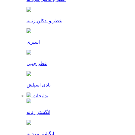
عطر و ادکلن زنانه
اسپری
عطر جیبی
بادی اسپلش
بدلیجات
انگشتر زنانه
انگشتر مردانه