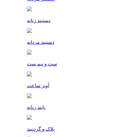
دستبند زنانه
دستبند مردانه
ست و نیم ست
آویز ساعت
پابند زنانه
پلاک و گردنبند