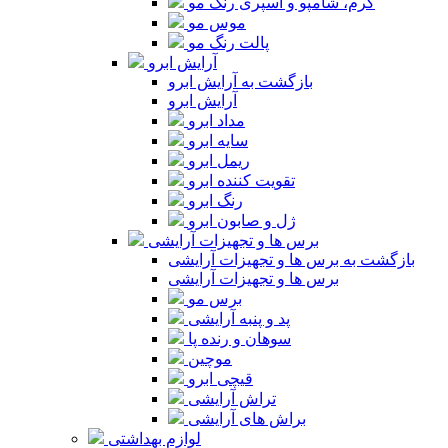
کرم، شامپو و اسپری رنگ مو
موس مو
پالت رنگ مو
آرایش ابرو
بازگشت به آرایش ابرو
آرایش ابرو
مداد ابرو
سایه ابرو
ریمل ابرو
تقویت کننده ابرو
رنگ ابرو
ژل و صابون ابرو
برس ها و تجهیزات آرایشی
بازگشت به برس ها و تجهیزات آرایشی
برس ها و تجهیزات آرایشی
برس مو
پد و پنبه آرایشی
سوهان و رنده پا
موچین
قیچی ابرو
تراش آرایشی
براش های آرایشی
لوازم بهداشتی