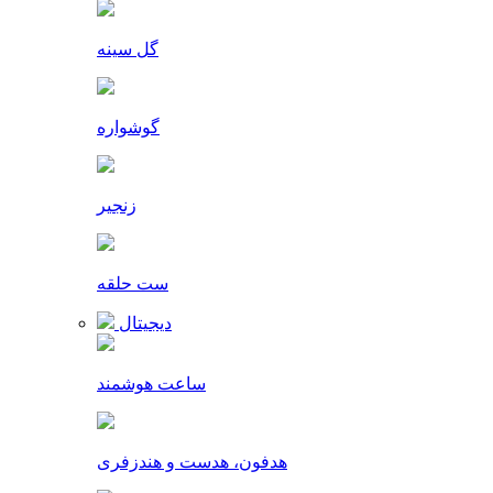
گل سینه
گوشواره
زنجیر
ست حلقه
دیجیتال
ساعت هوشمند
هدفون، هدست و هندزفری