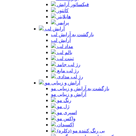
فیکساتور آرایش
کانتور
هایلایتر
پرایمر
آرایش لب
بازگشت به آرایش لب
آرایش لب
مداد لب
بالم لب
تینت لب
رژ لب جامد
رژ لب مایع
رژ لب مدادی
آرایش و زیبایی مو
بازگشت به آرایش و زیبایی مو
آرایش و زیبایی مو
رنگ مو
ژل مو
اسپری مو
واکس مو
اکسیدان
بی رنگ کننده مو (دکلره)