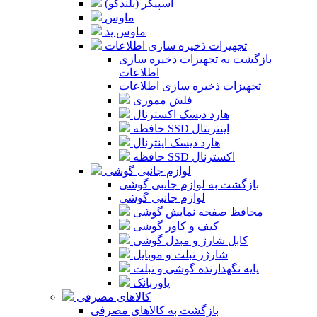
اسپیکر (بلندگو)
ماوس
ماوس پد
تجهیزات ذخیره سازی اطلاعات
بازگشت به تجهیزات ذخیره سازی
اطلاعات
تجهیزات ذخیره سازی اطلاعات
فلش مموری
هارد دیسک اکسترنال
حافظه SSD اینترنتال
هارد دیسک اینترنال
حافظه SSD اکسترنال
لوازم جانبی گوشی
بازگشت به لوازم جانبی گوشی
لوازم جانبی گوشی
محافظ صفحه نمایش گوشی
کیف و کاور گوشی
کابل شارژ و مبدل گوشی
شارژر تبلت و موبایل
پایه نگهدارنده گوشی و تبلت
پاوربانک
کالاهای مصرفی
بازگشت به کالاهای مصرفی