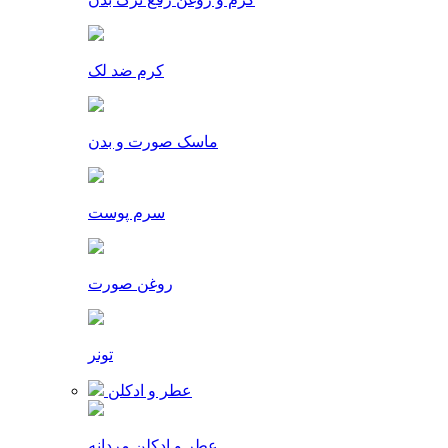
کرم ضد لک
ماسک صورت و بدن
سرم پوست
روغن صورت
تونر
عطر و ادکلن
عطر و ادکلن مردانه