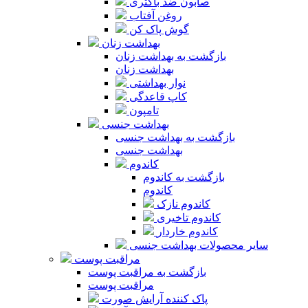
صابون ضد باکتری
روغن آفتاب
گوش پاک کن
بهداشت زنان
بازگشت به بهداشت زنان
بهداشت زنان
نوار بهداشتی
کاپ قاعدگی
تامپون
بهداشت جنسی
بازگشت به بهداشت جنسی
بهداشت جنسی
کاندوم
بازگشت به کاندوم
کاندوم
کاندوم نازک
کاندوم تاخیری
کاندوم خاردار
سایر محصولات بهداشت جنسی
مراقبت پوست
بازگشت به مراقبت پوست
مراقبت پوست
پاک کننده آرایش صورت