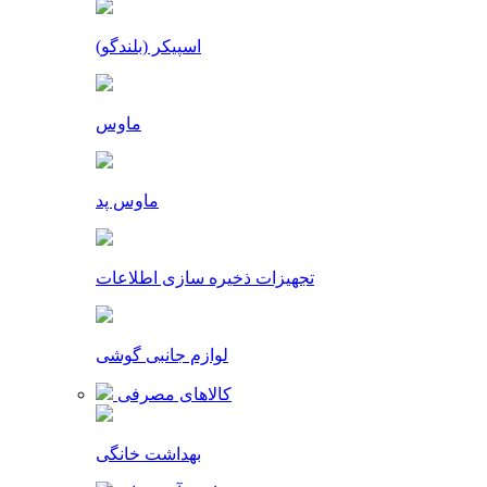
اسپیکر (بلندگو)
ماوس
ماوس پد
تجهیزات ذخیره سازی اطلاعات
لوازم جانبی گوشی
کالاهای مصرفی
بهداشت خانگی