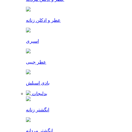
عطر و ادکلن زنانه
اسپری
عطر جیبی
بادی اسپلش
بدلیجات
انگشتر زنانه
انگشتر مردانه