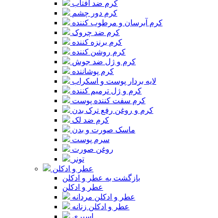
کرم ضد آفتاب
کرم دور چشم
کرم آبرسان و مرطوب کننده
کرم ضد چروک
کرم برنزه کننده
کرم روشن کننده
کرم و ژل ضد جوش
کرم پوشاننده
لایه بردار پوست و اسکراب
کرم و ژل ترمیم کننده
کرم سفت کننده پوست
کرم و روغن رفع ترک بدن
کرم ضد لک
ماسک صورت و بدن
سرم پوست
روغن صورت
تونر
عطر و ادکلن
بازگشت به عطر و ادکلن
عطر و ادکلن
عطر و ادکلن مردانه
عطر و ادکلن زنانه
اسپری