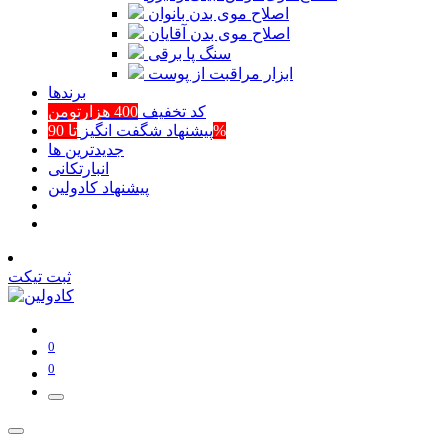
اصلاح موی بدن بانوان
اصلاح موی بدن آقایان
سنگ پا برقی
ابزار مراقبت از پوست
برند‌ها
کد تخفیف
400 هزارتومن
تا 90%
پیشنهاد شگفت انگیز
جدیدترین ها
انبارتکانی
پیشنهاد کادولین
ثبت تیکت
0
0