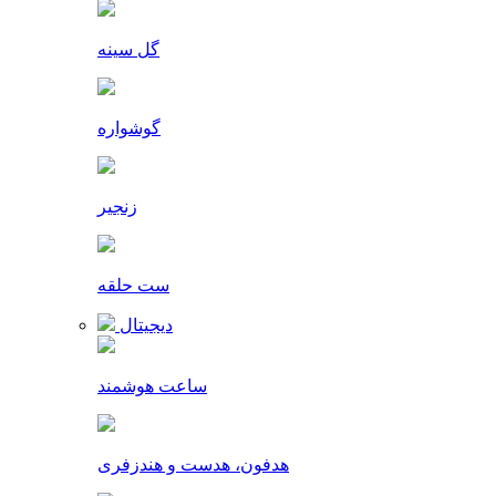
گل سینه
گوشواره
زنجیر
ست حلقه
دیجیتال
ساعت هوشمند
هدفون، هدست و هندزفری