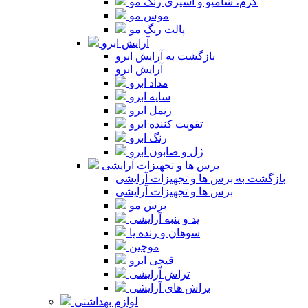
کرم، شامپو و اسپری رنگ مو
موس مو
پالت رنگ مو
آرایش ابرو
بازگشت به آرایش ابرو
آرایش ابرو
مداد ابرو
سایه ابرو
ریمل ابرو
تقویت کننده ابرو
رنگ ابرو
ژل و صابون ابرو
برس ها و تجهیزات آرایشی
بازگشت به برس ها و تجهیزات آرایشی
برس ها و تجهیزات آرایشی
برس مو
پد و پنبه آرایشی
سوهان و رنده پا
موچین
قیچی ابرو
تراش آرایشی
براش های آرایشی
لوازم بهداشتی