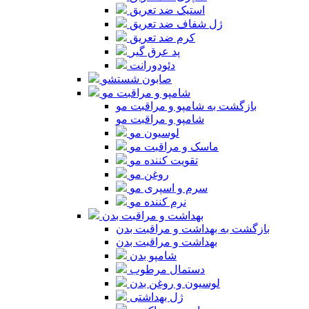
استیک ضد تعریق
ژل شفاف ضد تعریق
کرم ضد تعریق
پد عرق گیر
دئودورانت
صابون شستشو
شامپو و مراقبت مو
بازگشت به شامپو و مراقبت مو
شامپو و مراقبت مو
لوسیون مو
ماسک و مراقبت مو
تقویت کننده مو
روغن مو
سرم و اسپری مو
نرم کننده مو
بهداشت و مراقبت بدن
بازگشت به بهداشت و مراقبت بدن
بهداشت و مراقبت بدن
شامپو بدن
دستمال مرطوب
لوسیون و روغن بدن
ژل بهداشتی