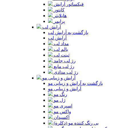
فیکساتور آرایش
کانتور
هایلایتر
پرایمر
آرایش لب
بازگشت به آرایش لب
آرایش لب
مداد لب
بالم لب
تینت لب
رژ لب جامد
رژ لب مایع
رژ لب مدادی
آرایش و زیبایی مو
بازگشت به آرایش و زیبایی مو
آرایش و زیبایی مو
رنگ مو
ژل مو
اسپری مو
واکس مو
اکسیدان
بی رنگ کننده مو (دکلره)