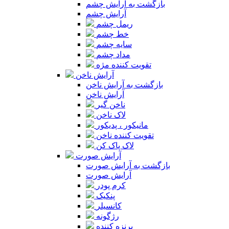
بازگشت به آرایش چشم
آرایش چشم
ریمل چشم
خط چشم
سایه چشم
مداد چشم
تقویت کننده مژه
آرایش ناخن
بازگشت به آرایش ناخن
آرایش ناخن
ناخن گیر
لاک ناخن
مانیکور ، پدیکور
تقویت کننده ناخن
لاک پاک کن
آرایش صورت
بازگشت به آرایش صورت
آرایش صورت
کرم پودر
پنکیک
کانسیلر
رژگونه
برنزه کننده