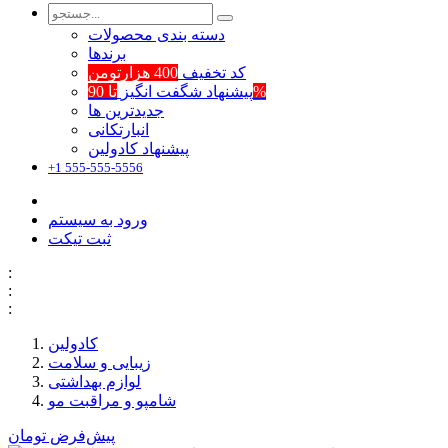
دسته بندی محصولات
برند‌ها
کد تخفیف
400 هزارتومن
تا 90%
پیشنهاد شگفت انگیز
جدیدترین ها
انبارتکانی
پیشنهاد کادولین
+1 555-555-5556
ورود به سیستم
ثبت تیکت
:
:
:
کادولین
زیبایی و سلامت
لوازم بهداشتی
شامپو و مراقبت مو
پیش‌فرض
تومان