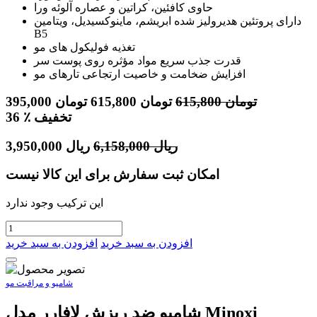
حاوی کافئین، کراتین و عصاره آلوئه ورا
دارای پروتئین هدیرولیز شده ابریشم، ماینوکسیدیل، ویتامین
B5
تغذیه فولیکول های مو
قدرت جذب سریع مواد مؤثره روی پوست سر
افزایش ضخامت و خاصیت ارتجاعی تارهای مو
تومان
615,800
تومان
615,800
تومان
395,000
٪ تخفیف
36
ریال
6,158,000
ریال
3,950,000
امکان ثبت سفارش برای این کالا نیست
این ترکیب وجود ندارد
افزودن به سبد خرید
افزودن به سبد خرید
شامپو و مراقبت مو
شامپو ضد ریزش لافارر مدل Minoxi