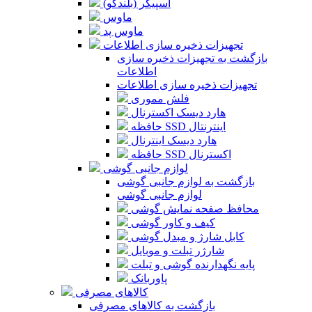
اسپیکر (بلندگو)
ماوس
ماوس پد
تجهیزات ذخیره سازی اطلاعات
بازگشت به تجهیزات ذخیره سازی
اطلاعات
تجهیزات ذخیره سازی اطلاعات
فلش مموری
هارد دیسک اکسترنال
حافظه SSD اینترنتال
هارد دیسک اینترنال
حافظه SSD اکسترنال
لوازم جانبی گوشی
بازگشت به لوازم جانبی گوشی
لوازم جانبی گوشی
محافظ صفحه نمایش گوشی
کیف و کاور گوشی
کابل شارژ و مبدل گوشی
شارژر تبلت و موبایل
پایه نگهدارنده گوشی و تبلت
پاوربانک
کالاهای مصرفی
بازگشت به کالاهای مصرفی