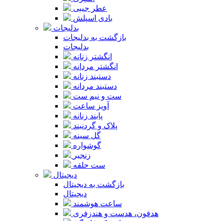
عطر جیبی
بادی اسپلش
بدلیجات
بازگشت به بدلیجات
بدلیجات
انگشتر زنانه
انگشتر مردانه
دستبند زنانه
دستبند مردانه
ست و نیم ست
آویز ساعت
پابند زنانه
پلاک و گردنبند
گل سینه
گوشواره
زنجیر
ست حلقه
دیجیتال
بازگشت به دیجیتال
دیجیتال
ساعت هوشمند
هدفون، هدست و هندزفری