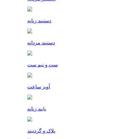
دستبند زنانه
دستبند مردانه
ست و نیم ست
آویز ساعت
پابند زنانه
پلاک و گردنبند