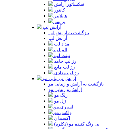
فیکساتور آرایش
کانتور
هایلایتر
پرایمر
آرایش لب
بازگشت به آرایش لب
آرایش لب
مداد لب
بالم لب
تینت لب
رژ لب جامد
رژ لب مایع
رژ لب مدادی
آرایش و زیبایی مو
بازگشت به آرایش و زیبایی مو
آرایش و زیبایی مو
رنگ مو
ژل مو
اسپری مو
واکس مو
اکسیدان
بی رنگ کننده مو (دکلره)