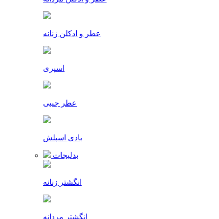
عطر و ادکلن زنانه
اسپری
عطر جیبی
بادی اسپلش
بدلیجات
انگشتر زنانه
انگشتر مردانه