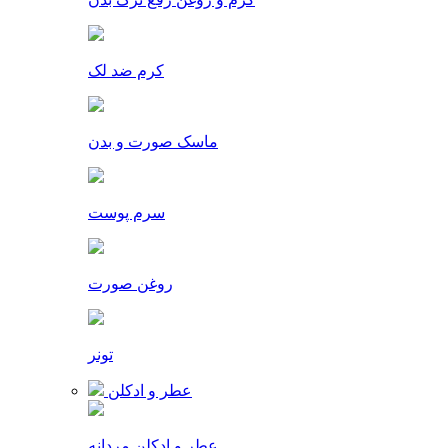
کرم ضد لک
ماسک صورت و بدن
سرم پوست
روغن صورت
تونر
عطر و ادکلن
عطر و ادکلن مردانه