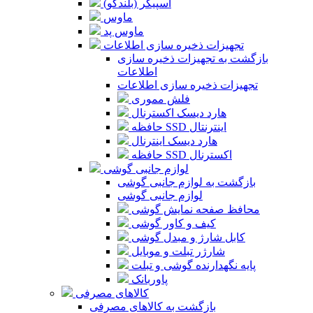
اسپیکر (بلندگو)
ماوس
ماوس پد
تجهیزات ذخیره سازی اطلاعات
بازگشت به تجهیزات ذخیره سازی
اطلاعات
تجهیزات ذخیره سازی اطلاعات
فلش مموری
هارد دیسک اکسترنال
حافظه SSD اینترنتال
هارد دیسک اینترنال
حافظه SSD اکسترنال
لوازم جانبی گوشی
بازگشت به لوازم جانبی گوشی
لوازم جانبی گوشی
محافظ صفحه نمایش گوشی
کیف و کاور گوشی
کابل شارژ و مبدل گوشی
شارژر تبلت و موبایل
پایه نگهدارنده گوشی و تبلت
پاوربانک
کالاهای مصرفی
بازگشت به کالاهای مصرفی