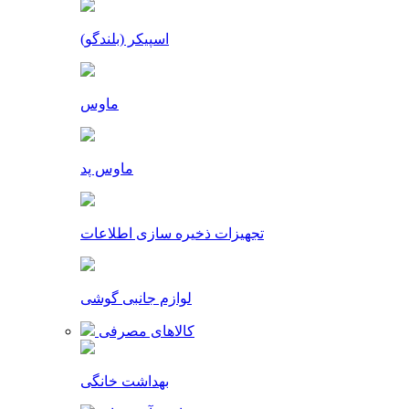
اسپیکر (بلندگو)
ماوس
ماوس پد
تجهیزات ذخیره سازی اطلاعات
لوازم جانبی گوشی
کالاهای مصرفی
بهداشت خانگی