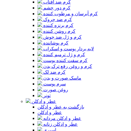
کرم ضد آفتاب
کرم دور چشم
کرم آبرسان و مرطوب کننده
کرم ضد چروک
کرم برنزه کننده
کرم روشن کننده
کرم و ژل ضد جوش
کرم پوشاننده
لایه بردار پوست و اسکراب
کرم و ژل ترمیم کننده
کرم سفت کننده پوست
کرم و روغن رفع ترک بدن
کرم ضد لک
ماسک صورت و بدن
سرم پوست
روغن صورت
تونر
عطر و ادکلن
بازگشت به عطر و ادکلن
عطر و ادکلن
عطر و ادکلن مردانه
عطر و ادکلن زنانه
اسپری