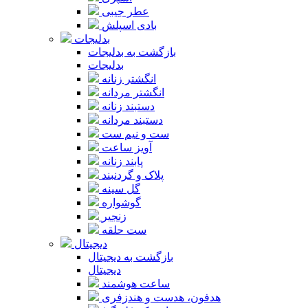
عطر جیبی
بادی اسپلش
بدلیجات
بازگشت به بدلیجات
بدلیجات
انگشتر زنانه
انگشتر مردانه
دستبند زنانه
دستبند مردانه
ست و نیم ست
آویز ساعت
پابند زنانه
پلاک و گردنبند
گل سینه
گوشواره
زنجیر
ست حلقه
دیجیتال
بازگشت به دیجیتال
دیجیتال
ساعت هوشمند
هدفون، هدست و هندزفری