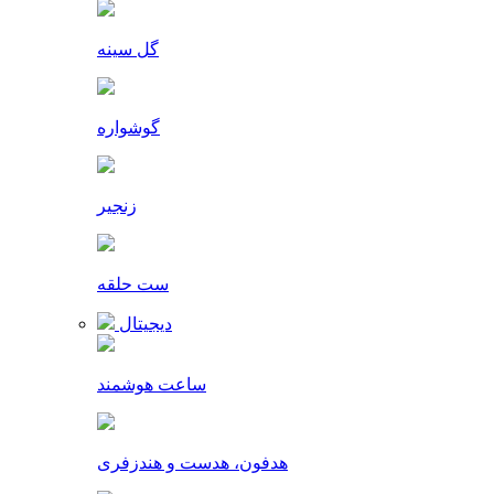
گل سینه
گوشواره
زنجیر
ست حلقه
دیجیتال
ساعت هوشمند
هدفون، هدست و هندزفری