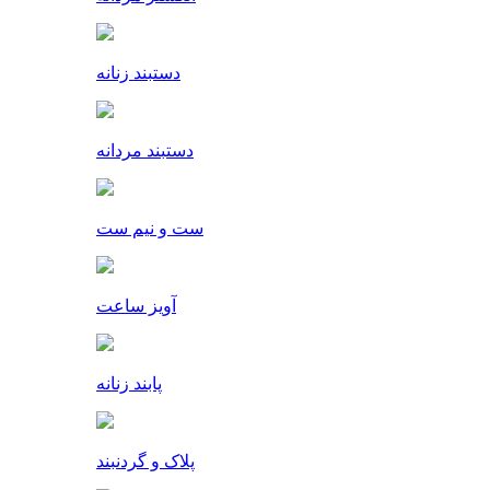
دستبند زنانه
دستبند مردانه
ست و نیم ست
آویز ساعت
پابند زنانه
پلاک و گردنبند