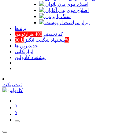
اصلاح موی بدن بانوان
اصلاح موی بدن آقایان
سنگ پا برقی
ابزار مراقبت از پوست
برند‌ها
کد تخفیف
400 هزارتومن
تا 90%
پیشنهاد شگفت انگیز
جدیدترین ها
انبارتکانی
پیشنهاد کادولین
ثبت تیکت
0
0