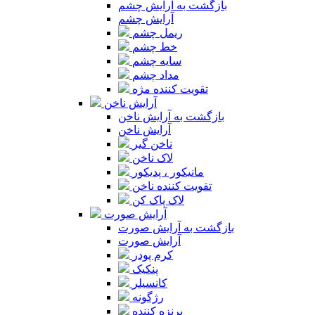
بازگشت به آرایش چشم
آرایش چشم
ریمل چشم
خط چشم
سایه چشم
مداد چشم
تقویت کننده مژه
آرایش ناخن
بازگشت به آرایش ناخن
آرایش ناخن
ناخن گیر
لاک ناخن
مانیکور ، پدیکور
تقویت کننده ناخن
لاک پاک کن
آرایش صورت
بازگشت به آرایش صورت
آرایش صورت
کرم پودر
پنکیک
کانسیلر
رژگونه
برنزه کننده