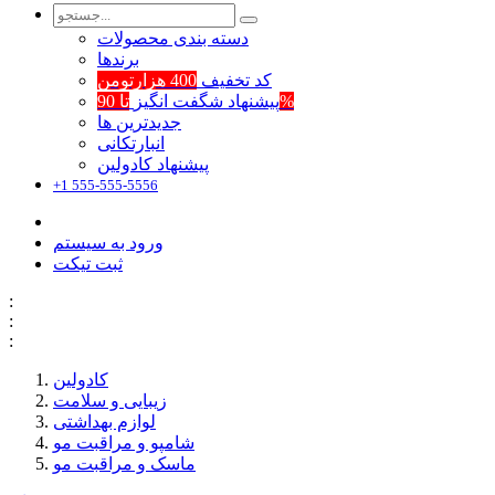
دسته بندی محصولات
برند‌ها
کد تخفیف
400 هزارتومن
تا 90%
پیشنهاد شگفت انگیز
جدیدترین ها
انبارتکانی
پیشنهاد کادولین
+1 555-555-5556
ورود به سیستم
ثبت تیکت
:
:
:
کادولین
زیبایی و سلامت
لوازم بهداشتی
شامپو و مراقبت مو
ماسک و مراقبت مو