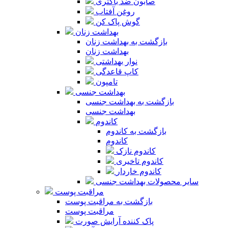
صابون ضد باکتری
روغن آفتاب
گوش پاک کن
بهداشت زنان
بازگشت به بهداشت زنان
بهداشت زنان
نوار بهداشتی
کاپ قاعدگی
تامپون
بهداشت جنسی
بازگشت به بهداشت جنسی
بهداشت جنسی
کاندوم
بازگشت به کاندوم
کاندوم
کاندوم نازک
کاندوم تاخیری
کاندوم خاردار
سایر محصولات بهداشت جنسی
مراقبت پوست
بازگشت به مراقبت پوست
مراقبت پوست
پاک کننده آرایش صورت