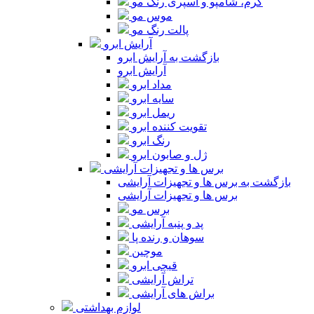
کرم، شامپو و اسپری رنگ مو
موس مو
پالت رنگ مو
آرایش ابرو
بازگشت به آرایش ابرو
آرایش ابرو
مداد ابرو
سایه ابرو
ریمل ابرو
تقویت کننده ابرو
رنگ ابرو
ژل و صابون ابرو
برس ها و تجهیزات آرایشی
بازگشت به برس ها و تجهیزات آرایشی
برس ها و تجهیزات آرایشی
برس مو
پد و پنبه آرایشی
سوهان و رنده پا
موچین
قیچی ابرو
تراش آرایشی
براش های آرایشی
لوازم بهداشتی