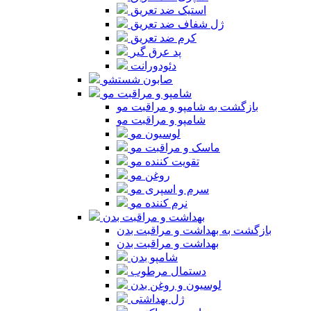
استیک ضد تعریق
ژل شفاف ضد تعریق
کرم ضد تعریق
پد عرق گیر
دئودورانت
صابون شستشو
شامپو و مراقبت مو
بازگشت به شامپو و مراقبت مو
شامپو و مراقبت مو
لوسیون مو
ماسک و مراقبت مو
تقویت کننده مو
روغن مو
سرم و اسپری مو
نرم کننده مو
بهداشت و مراقبت بدن
بازگشت به بهداشت و مراقبت بدن
بهداشت و مراقبت بدن
شامپو بدن
دستمال مرطوب
لوسیون و روغن بدن
ژل بهداشتی