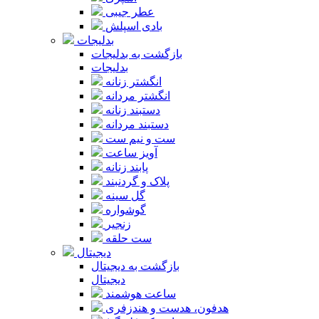
عطر جیبی
بادی اسپلش
بدلیجات
بازگشت به بدلیجات
بدلیجات
انگشتر زنانه
انگشتر مردانه
دستبند زنانه
دستبند مردانه
ست و نیم ست
آویز ساعت
پابند زنانه
پلاک و گردنبند
گل سینه
گوشواره
زنجیر
ست حلقه
دیجیتال
بازگشت به دیجیتال
دیجیتال
ساعت هوشمند
هدفون، هدست و هندزفری