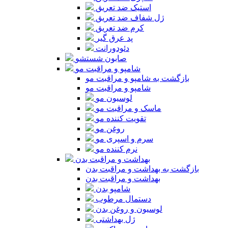
استیک ضد تعریق
ژل شفاف ضد تعریق
کرم ضد تعریق
پد عرق گیر
دئودورانت
صابون شستشو
شامپو و مراقبت مو
بازگشت به شامپو و مراقبت مو
شامپو و مراقبت مو
لوسیون مو
ماسک و مراقبت مو
تقویت کننده مو
روغن مو
سرم و اسپری مو
نرم کننده مو
بهداشت و مراقبت بدن
بازگشت به بهداشت و مراقبت بدن
بهداشت و مراقبت بدن
شامپو بدن
دستمال مرطوب
لوسیون و روغن بدن
ژل بهداشتی