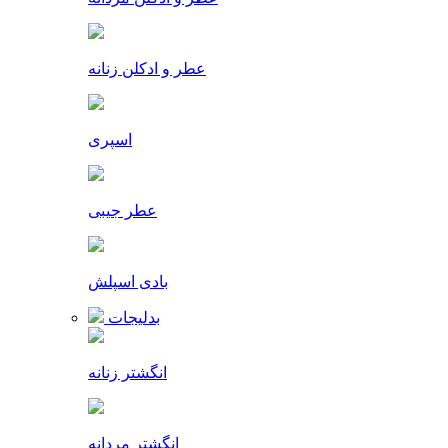
عطر و ادکلن زنانه
اسپری
عطر جیبی
بادی اسپلش
بدلیجات
انگشتر زنانه
انگشتر مردانه