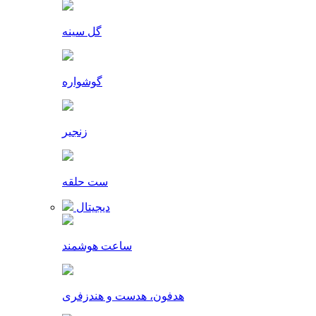
گل سینه
گوشواره
زنجیر
ست حلقه
دیجیتال
ساعت هوشمند
هدفون، هدست و هندزفری