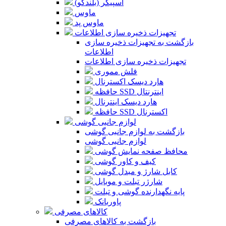
اسپیکر (بلندگو)
ماوس
ماوس پد
تجهیزات ذخیره سازی اطلاعات
بازگشت به تجهیزات ذخیره سازی
اطلاعات
تجهیزات ذخیره سازی اطلاعات
فلش مموری
هارد دیسک اکسترنال
حافظه SSD اینترنتال
هارد دیسک اینترنال
حافظه SSD اکسترنال
لوازم جانبی گوشی
بازگشت به لوازم جانبی گوشی
لوازم جانبی گوشی
محافظ صفحه نمایش گوشی
کیف و کاور گوشی
کابل شارژ و مبدل گوشی
شارژر تبلت و موبایل
پایه نگهدارنده گوشی و تبلت
پاوربانک
کالاهای مصرفی
بازگشت به کالاهای مصرفی