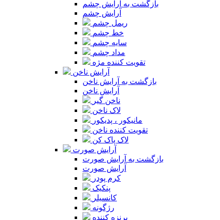
بازگشت به آرایش چشم
آرایش چشم
ریمل چشم
خط چشم
سایه چشم
مداد چشم
تقویت کننده مژه
آرایش ناخن
بازگشت به آرایش ناخن
آرایش ناخن
ناخن گیر
لاک ناخن
مانیکور ، پدیکور
تقویت کننده ناخن
لاک پاک کن
آرایش صورت
بازگشت به آرایش صورت
آرایش صورت
کرم پودر
پنکیک
کانسیلر
رژگونه
برنزه کننده