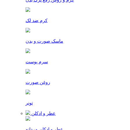
کرم ضد لک
ماسک صورت و بدن
سرم پوست
روغن صورت
تونر
عطر و ادکلن
عطر و ادکلن مردانه