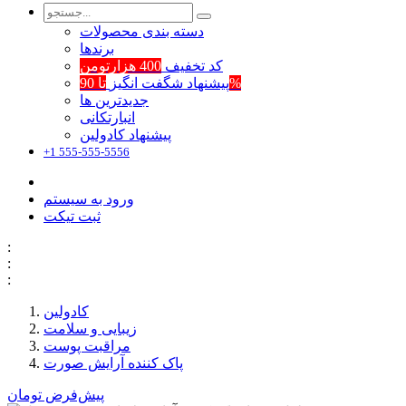
دسته بندی محصولات
برند‌ها
کد تخفیف
400 هزارتومن
تا 90%
پیشنهاد شگفت انگیز
جدیدترین ها
انبارتکانی
پیشنهاد کادولین
+1 555-555-5556
ورود به سیستم
ثبت تیکت
:
:
:
کادولین
زیبایی و سلامت
مراقبت پوست
پاک کننده آرایش صورت
پیش‌فرض
تومان