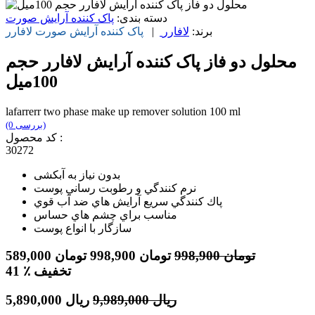
دسته بندی:
پاک کننده آرایش صورت
برند:
لافارر
|
پاک کننده آرایش صورت
لافارر
محلول دو فاز پاک کننده آرایش لافارر حجم
100میل
lafarrerr two phase make up remover solution 100 ml
(0 بررسی)
کد محصول :
30272
بدون نیاز به آبکشی
نرم كنندگي و رطوبت رساني پوست
پاك كنندگي سريع آرايش هاي ضد آب قوي
مناسب براي چشم هاي حساس
سازگار با انواع پوست
تومان
998,900
تومان
998,900
تومان
589,000
٪ تخفیف
41
ریال
9,989,000
ریال
5,890,000