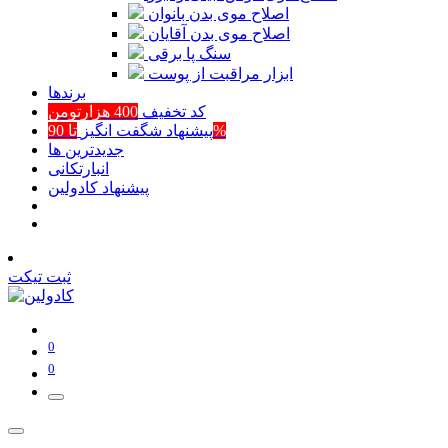
اصلاح موی بدن بانوان
اصلاح موی بدن آقایان
سنگ پا برقی
ابزار مراقبت از پوست
برند‌ها
کد تخفیف
400 هزارتومن
تا 90%
پیشنهاد شگفت انگیز
جدیدترین ها
انبارتکانی
پیشنهاد کادولین
ثبت تیکت
0
0