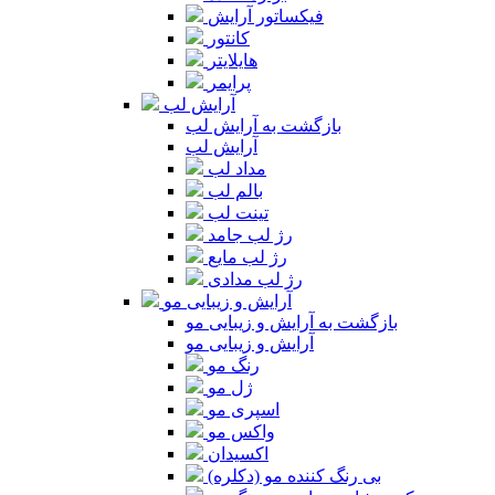
فیکساتور آرایش
کانتور
هایلایتر
پرایمر
آرایش لب
بازگشت به آرایش لب
آرایش لب
مداد لب
بالم لب
تینت لب
رژ لب جامد
رژ لب مایع
رژ لب مدادی
آرایش و زیبایی مو
بازگشت به آرایش و زیبایی مو
آرایش و زیبایی مو
رنگ مو
ژل مو
اسپری مو
واکس مو
اکسیدان
بی رنگ کننده مو (دکلره)