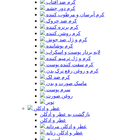
کرم ضد آفتاب
کرم دور چشم
کرم آبرسان و مرطوب کننده
کرم ضد چروک
کرم برنزه کننده
کرم روشن کننده
کرم و ژل ضد جوش
کرم پوشاننده
لایه بردار پوست و اسکراب
کرم و ژل ترمیم کننده
کرم سفت کننده پوست
کرم و روغن رفع ترک بدن
کرم ضد لک
ماسک صورت و بدن
سرم پوست
روغن صورت
تونر
عطر و ادکلن
بازگشت به عطر و ادکلن
عطر و ادکلن
عطر و ادکلن مردانه
عطر و ادکلن زنانه
اسپری