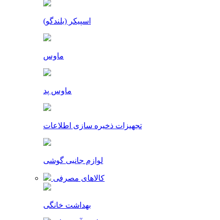
اسپیکر (بلندگو)
ماوس
ماوس پد
تجهیزات ذخیره سازی اطلاعات
لوازم جانبی گوشی
کالاهای مصرفی
بهداشت خانگی