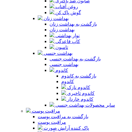
صابون ضد باکتری
روغن آفتاب
گوش پاک کن
بهداشت زنان
بازگشت به بهداشت زنان
بهداشت زنان
نوار بهداشتی
کاپ قاعدگی
تامپون
بهداشت جنسی
بازگشت به بهداشت جنسی
بهداشت جنسی
کاندوم
بازگشت به کاندوم
کاندوم
کاندوم نازک
کاندوم تاخیری
کاندوم خاردار
سایر محصولات بهداشت جنسی
مراقبت پوست
بازگشت به مراقبت پوست
مراقبت پوست
پاک کننده آرایش صورت