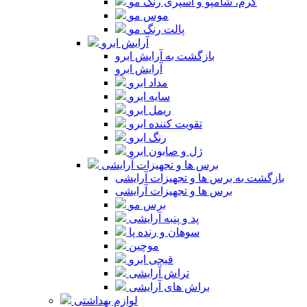
کرم، شامپو و اسپری رنگ مو
موس مو
پالت رنگ مو
آرایش ابرو
بازگشت به آرایش ابرو
آرایش ابرو
مداد ابرو
سایه ابرو
ریمل ابرو
تقویت کننده ابرو
رنگ ابرو
ژل و صابون ابرو
برس ها و تجهیزات آرایشی
بازگشت به برس ها و تجهیزات آرایشی
برس ها و تجهیزات آرایشی
برس مو
پد و پنبه آرایشی
سوهان و رنده پا
موچین
قیچی ابرو
تراش آرایشی
براش های آرایشی
لوازم بهداشتی