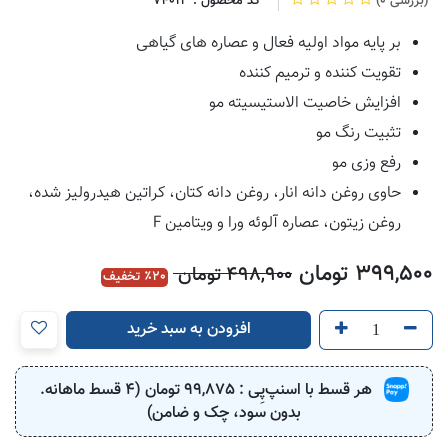
(0 بررسی)
کد محصول :
74013
بر پایه مواد اولیه فعال و عصاره های گیاهی
تقویت کننده و ترمیم کننده
افزایش خاصیت الاستیسیته مو
تثبیت رنگ مو
رفع وزی مو
حاوی روغن دانه انار، روغن دانه کتان، کراتین هیدرولیز شده،
روغن زیتون، عصاره آلوئه ورا و ویتامین F
399,500
تومان
498,900
تومان
20
٪ تخفیف
افزودن به سبد خرید
هر قسط با اسنپ‌پِی :
99,875
تومان (4 قسط ماهانه.
بدون سود، چک و ضامن)