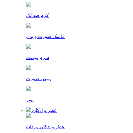
کرم ضد لک
ماسک صورت و بدن
سرم پوست
روغن صورت
تونر
عطر و ادکلن
عطر و ادکلن مردانه