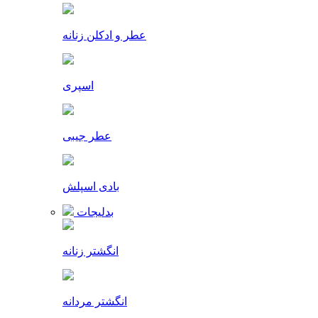
عطر و ادکلن زنانه
اسپری
عطر جیبی
بادی اسپلش
بدلیجات
انگشتر زنانه
انگشتر مردانه