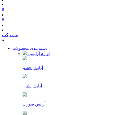
0
0
ثبت تیکت
x
دسته بندی محصولات
لوازم آرایشی
آرایش چشم
آرایش ناخن
آرایش صورت