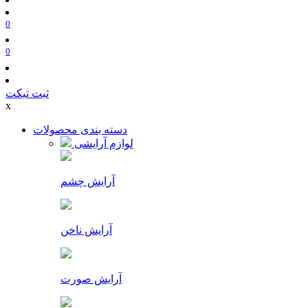
0
0
ثبت تیکت
x
دسته بندی محصولات
لوازم آرایشی
آرایش چشم
آرایش ناخن
آرایش صورت