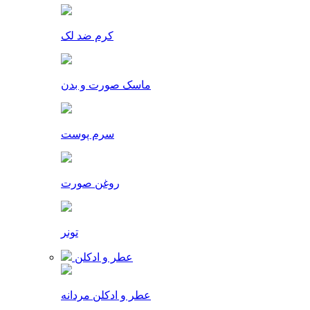
کرم ضد لک
ماسک صورت و بدن
سرم پوست
روغن صورت
تونر
عطر و ادکلن
عطر و ادکلن مردانه