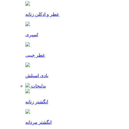
عطر و ادکلن زنانه
اسپری
عطر جیبی
بادی اسپلش
بدلیجات
انگشتر زنانه
انگشتر مردانه