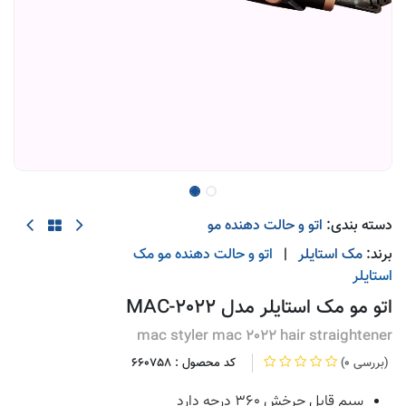
دسته بندی:
اتو و حالت دهنده مو
برند:
مک استایلر
|
اتو و حالت دهنده مو
مک
استایلر
اتو مو مک استایلر مدل MAC-2022
mac styler mac 2022 hair straightener
(0 بررسی)
کد محصول :
660758
سیم قابل چرخش 360 درجه دارد