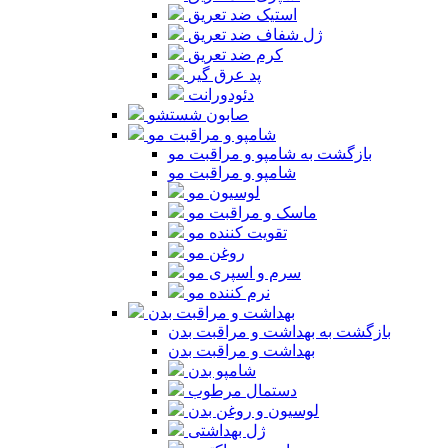
استیک ضد تعریق
ژل شفاف ضد تعریق
کرم ضد تعریق
پد عرق گیر
دئودورانت
صابون شستشو
شامپو و مراقبت مو
بازگشت به شامپو و مراقبت مو
شامپو و مراقبت مو
لوسیون مو
ماسک و مراقبت مو
تقویت کننده مو
روغن مو
سرم و اسپری مو
نرم کننده مو
بهداشت و مراقبت بدن
بازگشت به بهداشت و مراقبت بدن
بهداشت و مراقبت بدن
شامپو بدن
دستمال مرطوب
لوسیون و روغن بدن
ژل بهداشتی