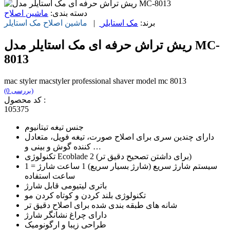
دسته بندی:
ماشین اصلاح
برند:
مک استایلر
|
ماشین اصلاح
مک استایلر
ریش تراش حرفه ای مک استایلر مدل MC-
8013
mac styler macstyler professional shaver model mc 8013
(0 بررسی)
کد محصول :
105375
جنس تیغه تیتانیوم
دارای چندین سری برای اصلاح صورت، تیغه فویل، متعادل
کننده گوش و بینی و …
تکنولوژی Ecoblade 2 (برای داشتن تصحیح دقیق تر)
سیستم شارژ سریع (شارژ بسیار سریع) 1 ساعت شارژ = 1
ساعت استفاده
باتری لیتیومی قابل شارژ
تکنولوژی بلند کردن و کوتاه کردن مو
شانه های طبقه بندی شده برای اصلاح دقیق تر
دارای چراغ نشانگر شارژ
طراحی زیبا و ارگونومیک