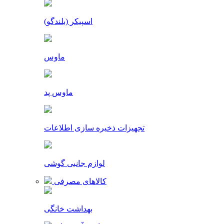
اسپیکر (بلندگو)
ماوس
ماوس پد
تجهیزات ذخیره سازی اطلاعات
لوازم جانبی گوشی
کالاهای مصرفی
بهداشت خانگی