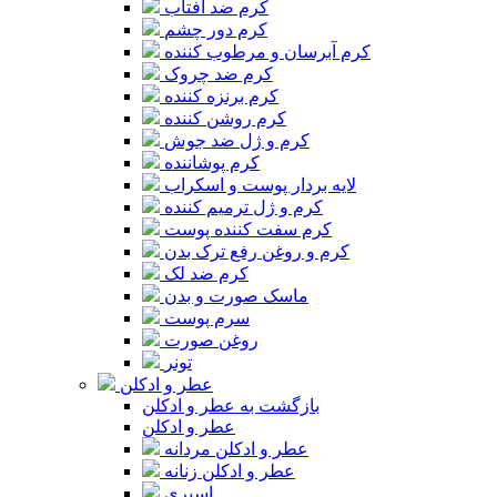
کرم ضد آفتاب
کرم دور چشم
کرم آبرسان و مرطوب کننده
کرم ضد چروک
کرم برنزه کننده
کرم روشن کننده
کرم و ژل ضد جوش
کرم پوشاننده
لایه بردار پوست و اسکراب
کرم و ژل ترمیم کننده
کرم سفت کننده پوست
کرم و روغن رفع ترک بدن
کرم ضد لک
ماسک صورت و بدن
سرم پوست
روغن صورت
تونر
عطر و ادکلن
بازگشت به عطر و ادکلن
عطر و ادکلن
عطر و ادکلن مردانه
عطر و ادکلن زنانه
اسپری