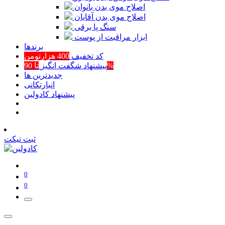
اصلاح موی بدن بانوان
اصلاح موی بدن آقایان
سنگ پا برقی
ابزار مراقبت از پوست
برند‌ها
کد تخفیف
400 هزارتومن
تا 90%
پیشنهاد شگفت انگیز
جدیدترین ها
انبارتکانی
پیشنهاد کادولین
ثبت تیکت
0
0