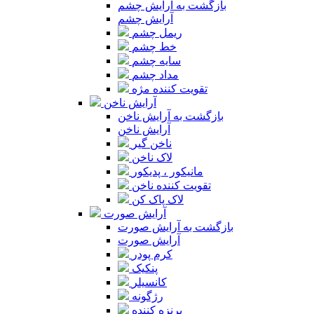
بازگشت به آرایش چشم
آرایش چشم
ریمل چشم
خط چشم
سایه چشم
مداد چشم
تقویت کننده مژه
آرایش ناخن
بازگشت به آرایش ناخن
آرایش ناخن
ناخن گیر
لاک ناخن
مانیکور ، پدیکور
تقویت کننده ناخن
لاک پاک کن
آرایش صورت
بازگشت به آرایش صورت
آرایش صورت
کرم پودر
پنکیک
کانسیلر
رژگونه
برنزه کننده