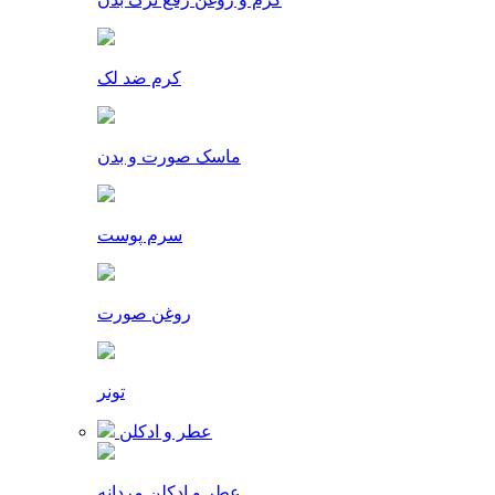
کرم ضد لک
ماسک صورت و بدن
سرم پوست
روغن صورت
تونر
عطر و ادکلن
عطر و ادکلن مردانه