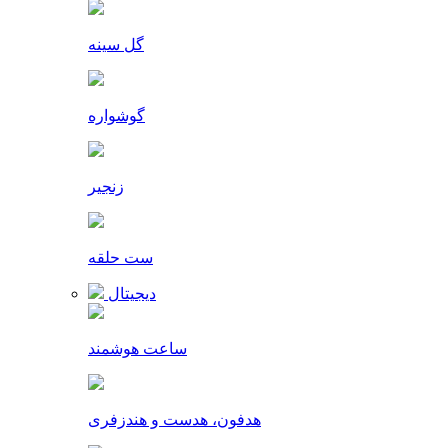
گل سینه
گوشواره
زنجیر
ست حلقه
دیجیتال
ساعت هوشمند
هدفون، هدست و هندزفری