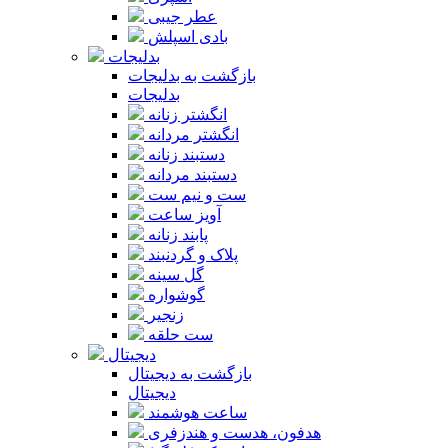
عطر جیبی
بادی اسپلش
بدلیجات
بازگشت به بدلیجات
بدلیجات
انگشتر زنانه
انگشتر مردانه
دستبند زنانه
دستبند مردانه
ست و نیم ست
آویز ساعت
پابند زنانه
پلاک و گردنبند
گل سینه
گوشواره
زنجیر
ست حلقه
دیجیتال
بازگشت به دیجیتال
دیجیتال
ساعت هوشمند
هدفون، هدست و هندزفری