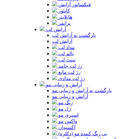
فیکساتور آرایش
کانتور
هایلایتر
پرایمر
آرایش لب
بازگشت به آرایش لب
آرایش لب
مداد لب
بالم لب
تینت لب
رژ لب جامد
رژ لب مایع
رژ لب مدادی
آرایش و زیبایی مو
بازگشت به آرایش و زیبایی مو
آرایش و زیبایی مو
رنگ مو
ژل مو
اسپری مو
واکس مو
اکسیدان
بی رنگ کننده مو (دکلره)