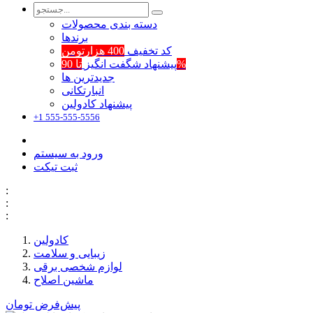
دسته بندی محصولات
برند‌ها
کد تخفیف
400 هزارتومن
تا 90%
پیشنهاد شگفت انگیز
جدیدترین ها
انبارتکانی
پیشنهاد کادولین
+1 555-555-5556
ورود به سیستم
ثبت تیکت
:
:
:
کادولین
زیبایی و سلامت
لوازم شخصی برقی
ماشین اصلاح
پیش‌فرض
تومان