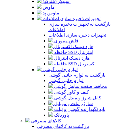
اسپیکر (بلندگو)
ماوس
ماوس پد
تجهیزات ذخیره سازی اطلاعات
بازگشت به تجهیزات ذخیره سازی
اطلاعات
تجهیزات ذخیره سازی اطلاعات
فلش مموری
هارد دیسک اکسترنال
حافظه SSD اینترنتال
هارد دیسک اینترنال
حافظه SSD اکسترنال
لوازم جانبی گوشی
بازگشت به لوازم جانبی گوشی
لوازم جانبی گوشی
محافظ صفحه نمایش گوشی
کیف و کاور گوشی
کابل شارژ و مبدل گوشی
شارژر تبلت و موبایل
پایه نگهدارنده گوشی و تبلت
پاوربانک
کالاهای مصرفی
بازگشت به کالاهای مصرفی