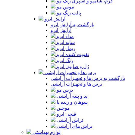
کرم، شامپو و اسپری رنگ مو
موس مو
پالت رنگ مو
آرایش ابرو
بازگشت به آرایش ابرو
آرایش ابرو
مداد ابرو
سایه ابرو
ریمل ابرو
تقویت کننده ابرو
رنگ ابرو
ژل و صابون ابرو
برس ها و تجهیزات آرایشی
بازگشت به برس ها و تجهیزات آرایشی
برس ها و تجهیزات آرایشی
برس مو
پد و پنبه آرایشی
سوهان و رنده پا
موچین
قیچی ابرو
تراش آرایشی
براش های آرایشی
لوازم بهداشتی