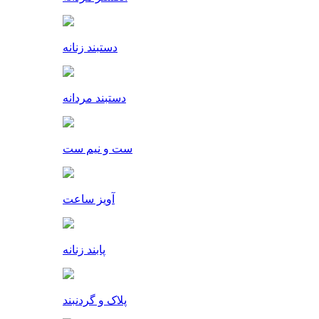
دستبند زنانه
دستبند مردانه
ست و نیم ست
آویز ساعت
پابند زنانه
پلاک و گردنبند