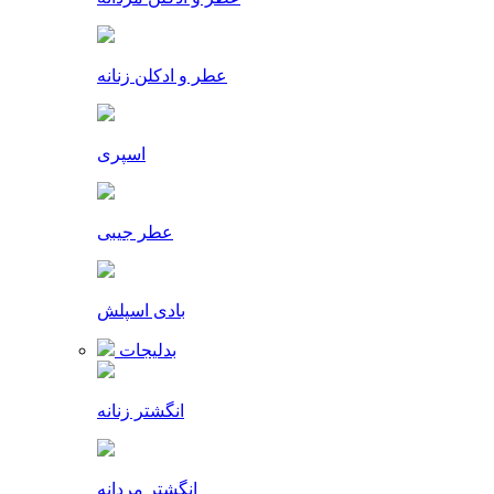
عطر و ادکلن زنانه
اسپری
عطر جیبی
بادی اسپلش
بدلیجات
انگشتر زنانه
انگشتر مردانه