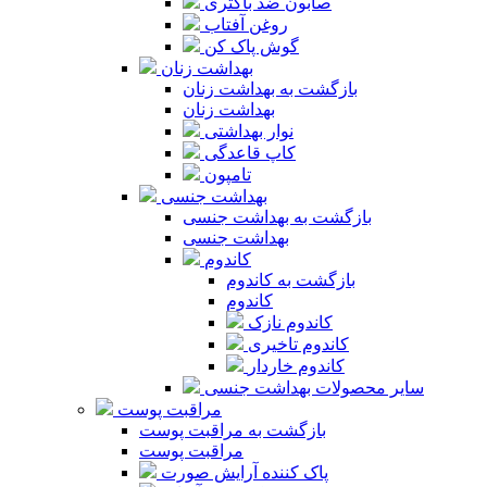
صابون ضد باکتری
روغن آفتاب
گوش پاک کن
بهداشت زنان
بازگشت به بهداشت زنان
بهداشت زنان
نوار بهداشتی
کاپ قاعدگی
تامپون
بهداشت جنسی
بازگشت به بهداشت جنسی
بهداشت جنسی
کاندوم
بازگشت به کاندوم
کاندوم
کاندوم نازک
کاندوم تاخیری
کاندوم خاردار
سایر محصولات بهداشت جنسی
مراقبت پوست
بازگشت به مراقبت پوست
مراقبت پوست
پاک کننده آرایش صورت